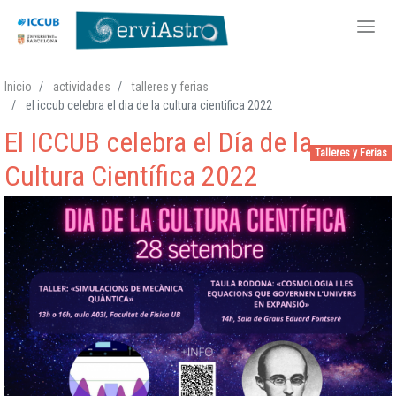
Pasar
Inicio
actividades
talleres y ferias
al
el iccub celebra el dia de la cultura cientifica 2022
contenido
El ICCUB celebra el Día de la
principal
Talleres y Ferias
Cultura Científica 2022