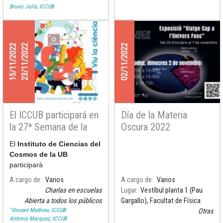
Bruno Julià, ICCUB
15/11/2022
23/11/2022
02/11/2022
El ICCUB participará en
Día de la Materia
la 27ª Semana de la
Oscura 2022
Ciencia de la FCRI
El
Instituto de Ciencias del
Cosmos de la UB
participará
A cargo de
Varios
A cargo de
Varios
Charlas en escuelas
Lugar
Vestíbul planta 1 (Pau
Abierta a todos los públicos
Gargallo), Facultat de Física
"Vincent Mathieu, ICCUB
Otras
Antonio Márquez, ICCUB