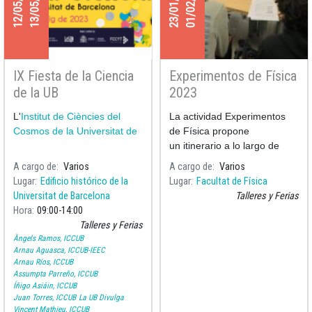
12/05/2023
13/05/2023
23/01/2023
01/02/2023
IX Fiesta de la Ciencia
Experimentos de Física
de la UB
2023
L'
Institut de Ciències del
La actividad Experimentos
Cosmos de la Universitat de
de Física propone
un itinerario a lo largo de
diversos ámbitos de la Física
A cargo de
Varios
A cargo de
Varios
realitzado a través de
Lugar
Edificio histórico de la
Lugar
Facultat de Física
diversos experimentos
Universitat de Barcelona
Talleres y Ferias
presentados per
Hora
09:00
14:00
professores-monitores de la
Talleres y Ferias
F
Àngels Ramos, ICCUB
Arnau Aguasca, ICCUB-IEEC
Arnau Ríos, ICCUB
Assumpta Parreño, ICCUB
Íñigo Asiáin, ICCUB
Juan Torres, ICCUB
La UB Divulga
Vincent Mathieu, ICCUB