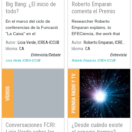
Big Bang: ¿El inicio de
Roberto Emparan
todo?
comenta el Premio
Nobel en Física 2020
En el marco del ciclo de
Researcher Roberto
conferencias de la Funcació
Emparan explains, to
"La Caixa" en el
EFECiencia, the work that
CosmoCaixa, #LiveTalks, se
has led to the 2020 Nobel
Autor
Licia Verde, ICREA-ICCUB
Autor
Roberto Emparan, ICREA-ICCUB
desarrollará una
Prize in Physics.
Idioma
CA
Idioma
CA
Entrevista/Debate
Entrevista
Licia Verde, ICREA-ICCUB
Roberto Emparan, ICREA-ICCUB
PRENSA RADIO Y TV
VÍDEOS
Conversaciones FCRI:
¿Desde cuándo existe
Licia Verde sobre las
el espacio-tiempo?