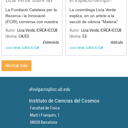
ondas gravitacionales
La Fundació Catalana per la
La cosmòloga Licia Verde
Recerca i la Innovació
explica, en un article a la
(FCRI) conversa con nuestra
secció de ciència "Materia"
cosmóloga Licia Verde
del diari El País, què és i des
Autor
Licia Verde, ICREA-ICCUB
Autor
Licia Verde, ICREA-ICCUB
sobre la fuente de ondas
de quan existeix l'espai-
Idioma
CA
ES
Idioma
ES
gravitacionales más potente
temps.
Entrevista
Artículo
que se ha descubierto.
Licia Verde, ICREA-ICCUB
Licia Verde, ICREA-ICCUB
Mostrar más
divulgacio@icc.ub.edu
Instituto de Ciencias del Cosmos
Facultad de Física
Martí i Franquès, 1
08028 Barcelona