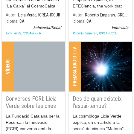
"La Caixa" al CosmoCaixa,
EFECiencia, the work that
#LiveTalks, es
has led to the 2020 Nobel
Autor
Licia Verde, ICREA-ICCUB
Autor
Roberto Emparan, ICREA-ICCUB
desenvoluparà una conversa
Prize in Physics.
Idioma
CA
Idioma
CA
entre el físic Miquel Sureda i
Entrevista/Debat
Entrevista
la nostra investigadora Licia
Licia Verde, ICREA-ICCUB
Roberto Emparan, ICREA-ICCUB
Verde, on ens su
PREMSA RADIO I TV
VÍDEOS
Converses FCRI: Licia
Des de quan existeix
Verde sobre les ones
l'espai-temps?
gravitacionals
La Fundació Catalana per la
La cosmòloga Licia Verde
Recerca i la Innovació
explica, en un article a la
(FCRI) conversa amb la
secció de ciència "Materia"