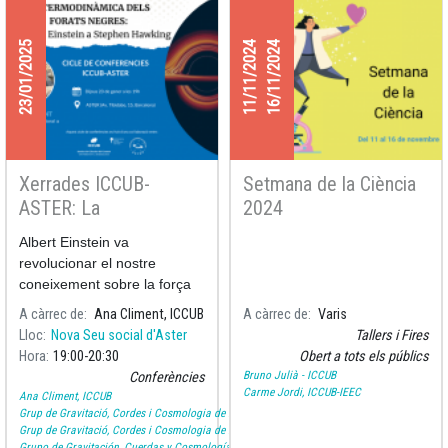
23/01/2025
11/11/2024
16/11/2024
Xerrades ICCUB-
Setmana de la Ciència
ASTER: La
2024
termodinàmica dels
Albert Einstein va
forats negres - D'Albert
revolucionar el nostre
Einstein a Stephen
coneixement sobre la força
Hawking
de la gravetat gràcies a la
A càrrec de
Ana Climent, ICCUB
A càrrec de
Varis
Teoria de la Relativitat
Lloc
Nova Seu social d'Aster
Tallers i Fires
General.
Hora
19:00
20:30
Obert a tots els públics
Bruno Julià - ICCUB
Conferències
Carme Jordi, ICCUB-IEEC
Ana Climent, ICCUB
Grup de Gravitació, Cordes i Cosmologia de la UB
Grup de Gravitació, Cordes i Cosmologia de la UB
Grupo de Gravitación, Cuerdas y Cosmología de la UB