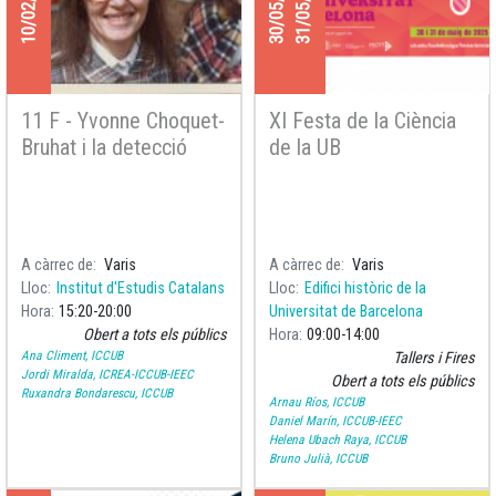
10/02/2026
30/05/2025
31/05/2025
11 F - Yvonne Choquet-
XI Festa de la Ciència
Bruhat i la detecció
de la UB
d'ones gravitacionals
A càrrec de
Varis
A càrrec de
Varis
Lloc
Institut d'Estudis Catalans
Lloc
Edifici històric de la
Hora
15:20
20:00
Universitat de Barcelona
Obert a tots els públics
Hora
09:00
14:00
Ana Climent, ICCUB
Tallers i Fires
Jordi Miralda, ICREA-ICCUB-IEEC
Obert a tots els públics
Ruxandra Bondarescu, ICCUB
Arnau Ríos, ICCUB
Daniel Marín, ICCUB-IEEC
Helena Ubach Raya, ICCUB
Bruno Julià, ICCUB