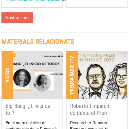
Mostra'n més
MATERIALS RELACIONATS
PREMSA RADIO I TV
VÍDEOS
Big Bang: ¿L'inici de
Roberto Emparan
tot?
comenta el Premi
Nobel de Física 2020
En el marc del cicle de
Researcher Roberto
conferències de la Funcació
Emparan explains, to