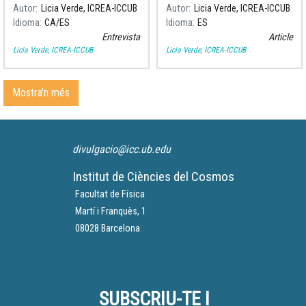
nostra cosmòloga Licia
del diari El País, què és i des
Autor
Licia Verde, ICREA-ICCUB
Autor
Licia Verde, ICREA-ICCUB
Verde sobre la font d'ones
de quan existeix l'espai-
Idioma
CA
ES
Idioma
ES
gravitacionals més potent
temps.
Entrevista
Article
mai descoberta.
Licia Verde, ICREA-ICCUB
Licia Verde, ICREA-ICCUB
Mostra'n més
divulgacio@icc.ub.edu
Institut de Ciències del Cosmos
Facultat de Física
Martí i Franquès, 1
08028 Barcelona
SUBSCRIU-TE I