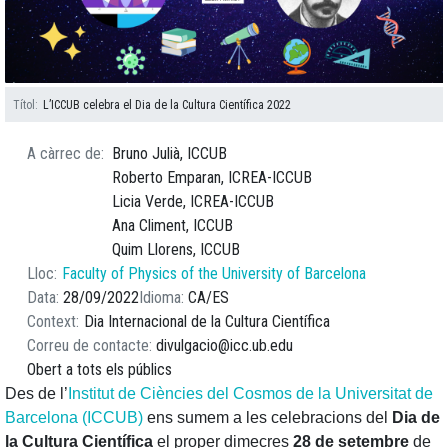
Títol
L’ICCUB celebra el Dia de la Cultura Científica 2022
A càrrec de
Bruno Julià, ICCUB
Roberto Emparan, ICREA-ICCUB
Licia Verde, ICREA-ICCUB
Ana Climent, ICCUB
Quim Llorens, ICCUB
Lloc
Faculty of Physics of the University of Barcelona
Data
28/09/2022
Idioma
CA
ES
Context
Dia Internacional de la Cultura Científica
Correu de contacte
divulgacio@icc.ub.edu
Obert a tots els públics
Des de l’
Institut de Ciències del Cosmos de la Universitat de
Barcelona (ICCUB)
ens sumem a les celebracions del
Dia de
la Cultura Científica
el proper dimecres
28 de setembre
de