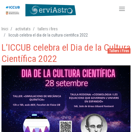
Vés
Inici
activitats
tallers i fires
al
liccub celebra el dia de la cultura cientifica 2022
contingut
L’ICCUB celebra el Dia de la Cultura
Tallers i Fires
Científica 2022