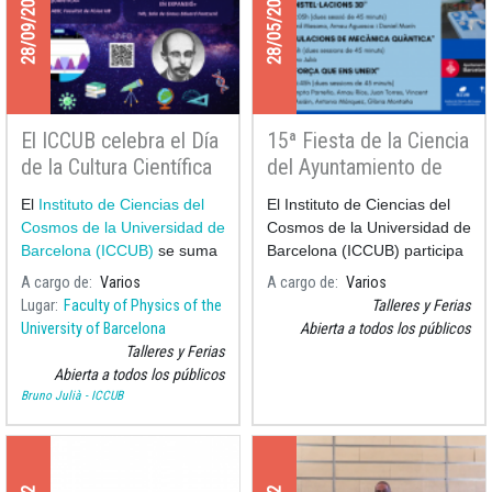
28/09/2022
28/05/2022
El ICCUB celebra el Día
15ª Fiesta de la Ciencia
de la Cultura Científica
del Ayuntamiento de
2022
Barcelona
El
Instituto de Ciencias del
El Instituto de Ciencias del
Cosmos de la Universidad de
Cosmos de la Universidad de
Barcelona (ICCUB)
se suma
Barcelona (ICCUB) participa
a las celebraciones del
Día
en la
A cargo de
Varios
A cargo de
Varios
de l
Lugar
Faculty of Physics of the
Talleres y Ferias
University of Barcelona
Abierta a todos los públicos
Talleres y Ferias
Abierta a todos los públicos
Bruno Julià - ICCUB