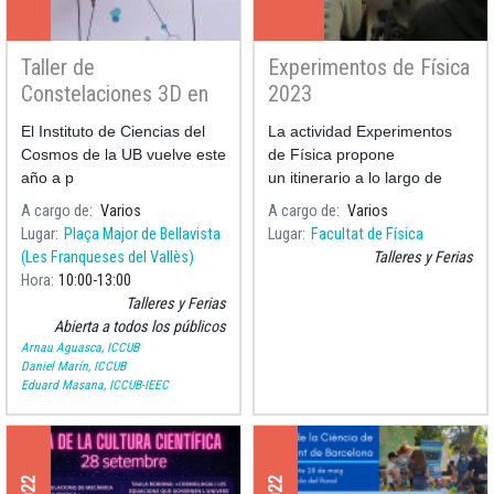
Taller de
Experimentos de Física
Constelaciones 3D en
2023
la Biblioteca Municipal
El Instituto de Ciencias del
La actividad Experimentos
de Bellavista
Cosmos de la UB vuelve este
de Física propone
año a p
un itinerario a lo largo de
diversos ámbitos de la Física
A cargo de
Varios
A cargo de
Varios
realitzado a través de
Lugar
Plaça Major de Bellavista
Lugar
Facultat de Física
diversos experimentos
(Les Franqueses del Vallès)
Talleres y Ferias
presentados per
Hora
10:00
13:00
professores-monitores de la
Talleres y Ferias
F
Abierta a todos los públicos
Arnau Aguasca, ICCUB
Daniel Marín, ICCUB
Eduard Masana, ICCUB-IEEC