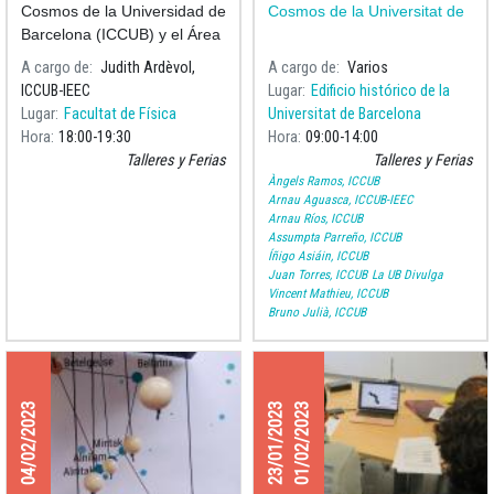
Cosmos de la Universidad de
Cosmos de la Universitat de
Barcelona (ICCUB) y el Área
de Dinamización de Servicios
A cargo de
Judith Ardèvol,
A cargo de
Varios
Lingüísticos UB organizan
ICCUB-IEEC
Lugar
Edificio histórico de la
una actividad especial
Lugar
Facultat de Física
Universitat de Barcelona
dirigida a los estudiantes de
Hora
18:00
19:30
Hora
09:00
14:00
movi
Talleres y Ferias
Talleres y Ferias
Àngels Ramos, ICCUB
Arnau Aguasca, ICCUB-IEEC
Arnau Ríos, ICCUB
Assumpta Parreño, ICCUB
Íñigo Asiáin, ICCUB
Juan Torres, ICCUB
La UB Divulga
Vincent Mathieu, ICCUB
Bruno Julià, ICCUB
04/02/2023
23/01/2023
01/02/2023