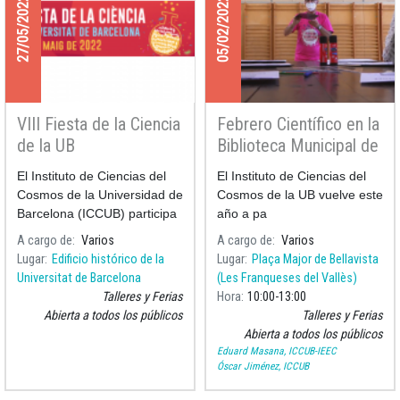
27/05/2022
05/02/2022
VIII Fiesta de la Ciencia
Febrero Científico en la
de la UB
Biblioteca Municipal de
Bellavista
El Instituto de Ciencias del
El Instituto de Ciencias del
Cosmos de la Universidad de
Cosmos de la UB vuelve este
Barcelona (ICCUB) participa
año a pa
en la
A cargo de
Varios
A cargo de
Varios
Lugar
Edificio histórico de la
Lugar
Plaça Major de Bellavista
Universitat de Barcelona
(Les Franqueses del Vallès)
Talleres y Ferias
Hora
10:00
13:00
Abierta a todos los públicos
Talleres y Ferias
Abierta a todos los públicos
Eduard Masana, ICCUB-IEEC
Óscar Jiménez, ICCUB