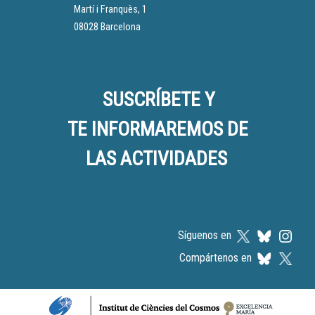
Martí i Franquès, 1
08028 Barcelona
SUSCRÍBETE Y
TE INFORMAREMOS DE
LAS ACTIVIDADES
Síguenos en
Compártenos en
Logos footer