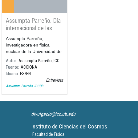
Assumpta Parreño. Día
internacional de las
mujeres y las niñas en
Assumpta Parreño,
la ciencia.
investigadora en física
nuclear de la Universidad de
Barcelona y subdirectora del
Autor
Assumpta Parreño, ICCUB
Instituto de Ciencias del
Fuente
ACCIONA
Cosmos relata en este vídeo
Idioma
ES
EN
cuando decidió ser científica,
Entrevista
la curiosida
Assumpta Parreño, ICCUB
divulgacio@icc.ub.edu
Instituto de Ciencias del Cosmos
Facultad de Física