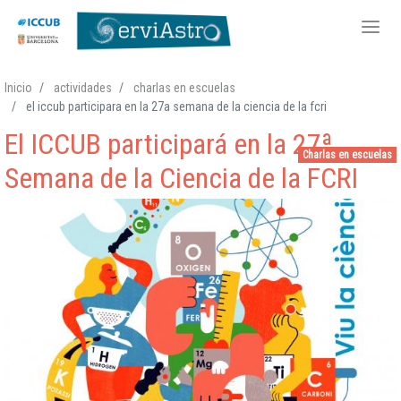
Pasar
Inicio
actividades
charlas en escuelas
al
el iccub participara en la 27a semana de la ciencia de la fcri
contenido
El ICCUB participará en la 27ª
principal
Charlas en escuelas
Semana de la Ciencia de la FCRI