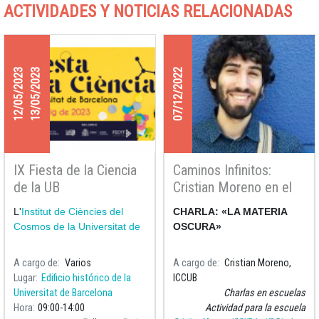
ACTIVIDADES Y NOTICIAS RELACIONADAS
12/05/2023
13/05/2023
07/12/2022
IX Fiesta de la Ciencia
Caminos Infinitos:
de la UB
Cristian Moreno en el
IES Castelló d'Empúries
L'
Institut de Ciències del
CHARLA: «LA MATERIA
Cosmos de la Universitat de
OSCURA»
A cargo de
Varios
A cargo de
Cristian Moreno,
Lugar
Edificio histórico de la
ICCUB
Universitat de Barcelona
Charlas en escuelas
Hora
09:00
14:00
Actividad para la escuela