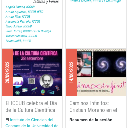
Cristian Moreno, ICCUB
La UB Divulga
Talleres y Ferias
Àngels Ramos, ICCUB
Arnau Aguasca, ICCUB-IEEC
Arnau Ríos, ICCUB
Assumpta Parreño, ICCUB
Íñigo Asiáin, ICCUB
Juan Torres, ICCUB
La UB Divulga
Vincent Mathieu, ICCUB
Bruno Julià, ICCUB
28/09/2022
14/06/2022
El ICCUB celebra el Día
Caminos Infinitos:
de la Cultura Científica
Cristian Moreno en el
2022
IES Castelló d'Empúries
El
Instituto de Ciencias del
Resumen de la sesión
Cosmos de la Universidad de