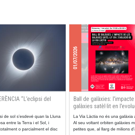
01/07/2026
ÈNCIA “L’eclipsi del
Ball de galàxies: l'impacte
galàxies satèl·lit en l'evol
la Via Làctia
si de sol s’esdevé quan la Lluna
La Via Làctia no és una galàxia a
sa entre la Terra i el Sol, i
Al seu voltant orbiten galàxies 
totalment o parcialment el disc
petites que, al llarg de milions d