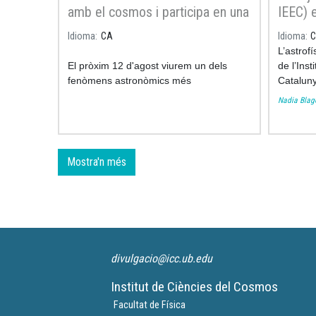
amb el cosmos i participa en una
IEEC) 
recerca única
les est
Idioma
CA
Idioma
Diga-li
L’astrofí
El pròxim 12 d'agost viurem un dels
de l’Inst
fenòmens astronòmics més
Catalun
excepcionals del segle: un eclipsi solar
particip
Nadia Blag
total. El projecte
SOLARIS és una
Ràdio 4 p
iniciativa de ciència col·laborativa
seva evo
amb participació ciutadana
que
proporcio
estudia com reacciona el cos humà
de l’Univ
Mostra'n més
davant d’aquest fenomen únic.
divulgacio@icc.ub.edu
Institut de Ciències del Cosmos
Facultat de Física