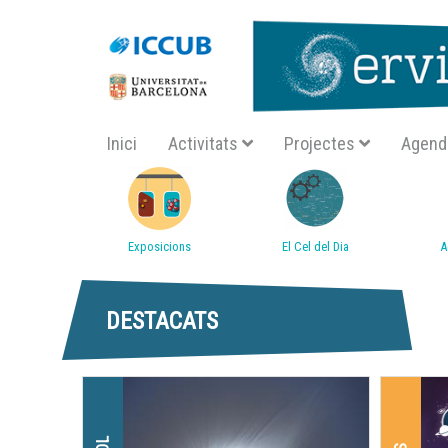
Navegació principal SA
Inici
Activitats
Projectes
Agend
Accessos directes
A
Exposicions
El Cel del Dia
DESTACATS