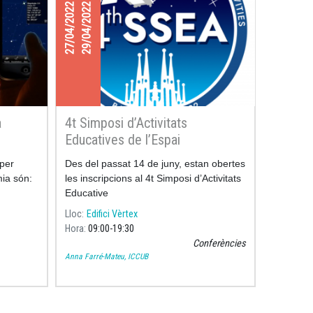
27/04/2022
29/04/2022
a
4t Simposi d’Activitats
Educatives de l’Espai
 per
Des del passat 14 de juny, estan obertes
mia són:
les inscripcions al 4t Simposi d’Activitats
Educative
Lloc
Edifici Vèrtex
Hora
09:00
19:30
Conferències
Anna Farré-Mateu, ICCUB