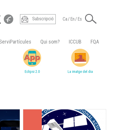
Subscripció
Ca
/
En
/
Es
ServiPartícules
Qui som?
ICCUB
FQA
Eclipsi 2.0
La imatge del dia