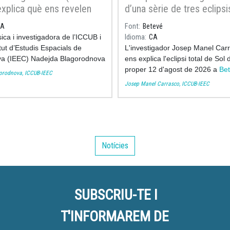
explica què ens revelen
d’una sèrie de tres eclipsi
relles sobre l’Univers al
dos anys
CA
Font
Betevé
 ciència de Ràdio 4
sica i investigadora de l’ICCUB i
Idioma
CA
itut d’Estudis Espacials de
L'investigador Josep Manel Car
ya (IEEC) Nadejda Blagorodnova
ens explica l'eclipsi total de Sol 
a al programa
Diga-li ciència
de
proper 12 d'agost de 2026 a
Be
orodnova, ICCUB-IEEC
er parlar de les estrelles, la
Josep Manel Carrasco, ICCUB-IEEC
lució i la informació que
nen sobre l’origen i la història
ers.
Notícies
SUBSCRIU-TE I
T'INFORMAREM DE