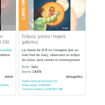
LLIBRES I MANUALS
de
Eclipsis, polzes i mapes
l 53è
galàctics
pañola
 Sociedad
La classe de 4t B no s’imagina que un
elebra
matí fred de març, observant un eclipsi
de Lluna, serà només el començament
d’un viatge fascinant.
Autor
Varis
Idioma
CA
EN
Article
Monogràfics
Institut Català de les Dones, ICD
 Cadefau
Teresa Antoja, ICCUB-IEEC
Francesca Figueras, ICCUB [IEEC-UB]