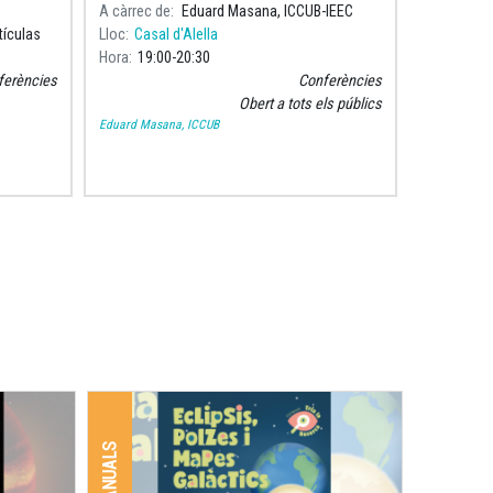
A càrrec de
Eduard Masana, ICCUB-IEEC
tículas
Lloc
Casal d'Alella
Hora
19:00
20:30
ferències
Conferències
Obert a tots els públics
Eduard Masana, ICCUB