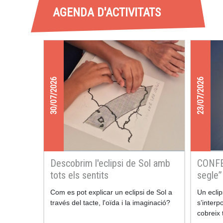
AGENDA D'ACTIVITATS
30/07/2026
23/07/2026
Descobrim l'eclipsi de Sol amb
CONFER
tots els sentits
segle”
Com es pot explicar un eclipsi de Sol a
Un eclip
través del tacte, l'oïda i la imaginació?
s’interpo
cobreix 