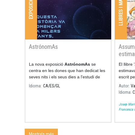
LLIBRES I MANUALS
EXPOSICIONS
AstrónomAs
Assump
estima
La nova exposició
AstrónomAs
se
El llibr
centra en les dones que han dedicat les
estimava 
seves nits i els seus dies a l'estudi de
escrit pe
l'astronomia.
Pilarín 
Idioma
CA
ES
GL
Autor
Va
significa
Idioma
Josep Mari
Francesca F
Mostra'n més