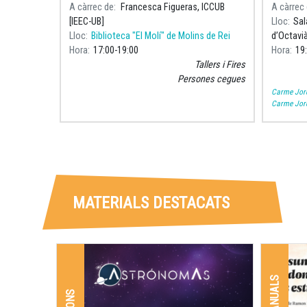
solar.
A càrrec de
Francesca Figueras, ICCUB
A càrrec
[IEEC-UB]
Lloc
Sal
Lloc
Biblioteca "El Molí" de Molins de Rei
d’Octavi
Hora
17:00
19:00
Hora
19
Tallers i Fires
Persones cegues
Carme Jord
Carme Jord
MATERIALS DESTACATS