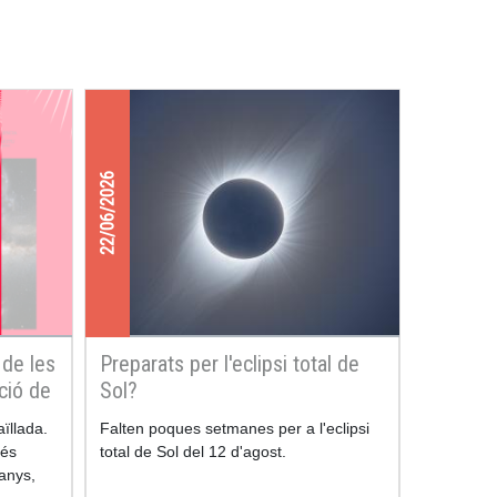
22/06/2026
 de les
Preparats per l'eclipsi total de
ució de
Sol?
ïllada.
Falten poques setmanes per a l'eclipsi
més
total de Sol del 12 d'agost.
'anys,