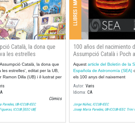
LLIBRES I MANUALS
ció Català, la dona que
100 años del nacimiento 
va les estrelles
Assumpció Català i Poch a
Boletín de la Sociedad Es
e 'Assumpció Català, la dona que
Aquest
article del Boletín de la
de Astronomía
les estrelles', editat per la UB,
Española de Astronomía (SEA)
c
r Ramon Dilla (UB) i il·lustrat per
els 100 anys del naixement
Bayés, recull els moments més
ris
Autor
Varis
tius de la vida i la
CA
Idioma
CA
Còmics
a Paredes, UB-ICCUB-IEEC
Jorge Núñez, ICCUB-IEEC
igueras, ICCUB [IEEC-UB]
Josep Maria Paredes, UB-ICCUB-IEEC
Trini