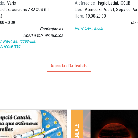
poden alterar-ne l'estructura i la
 de
Varis
A càrrec de
Ingrid Latini, ICCUB
dinàmica.
a d’exposicions ABACUS (Pl.
Lloc
Ateneu El Poblet, Sopa de Par
à)
Hora
19:00
20:30
:00
20:30
Con
Ingrid Latini, ICCUB
Conferències
Obert a tots els públics
i Nebot, IEC, ICCUB-IEEC
i, ICCUB-IEEC
Agenda d'Activitats