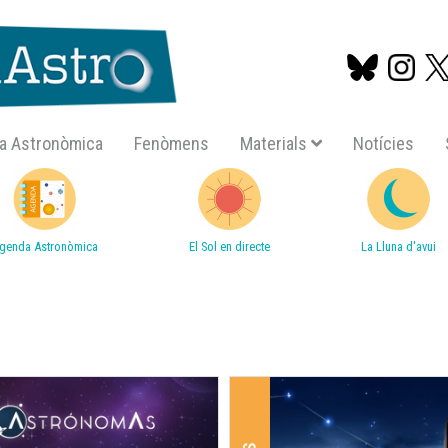
a Astronòmica
Fenòmens
Materials
Notícies
Vés
al
contingut
genda Astronòmica
El Sol en directe
La Lluna d'avui