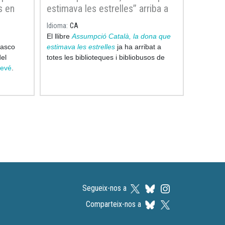
s en
estimava les estrelles” arriba a
totes les biblioteques de
Idioma
CA
Catalunya
El llibre
Assumpció Català, la dona que
rasco
estimava les estrelles
ja ha arribat a
del
totes les biblioteques i bibliobusos de
tevé
.
Catalunya, culminant així amb un gest
senzill però ple de significat l’any del
centenari del naixement
d’aquesta
científica pione
Segueix-nos a
Comparteix-nos a