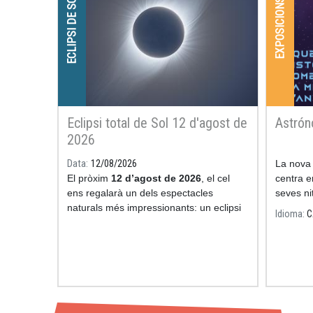
ECLIPSI DE SOL
EXPOSICIONS
Eclipsi total de Sol 12 d'agost de
Astró
2026
Data
12/08/2026
La nova
El pròxim
12 d’agost de 2026
, el cel
centra e
ens regalarà un dels espectacles
seves nit
naturals més impressionants: un eclipsi
l'astron
Idioma
C
total de Sol.