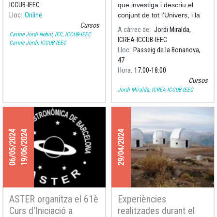
d'agost de 2026:
ICCUB-IEEC
que investiga i descriu el
eclipsi total de Sol"
Lloc
Online
conjunt de tot l'Univers, i la
Cursos
seva estructura i evolució a
A càrrec de
Jordi Miralda,
Carme Jordi Nebot, IEC, ICCUB-IEEC
gran escala.
ICREA-ICCUB-IEEC
Carme Jordi, ICCUB-IEEC
Lloc
Passeig de la Bonanova,
47
Hora
17:00
18:00
Cursos
Jordi Miralda, ICREA-ICCUB-IEEC
06/05/2024
19/06/2024
29/04/2024
ASTER organitza el 61è
Experiències
Curs d'Iniciació a
realitzades durant el