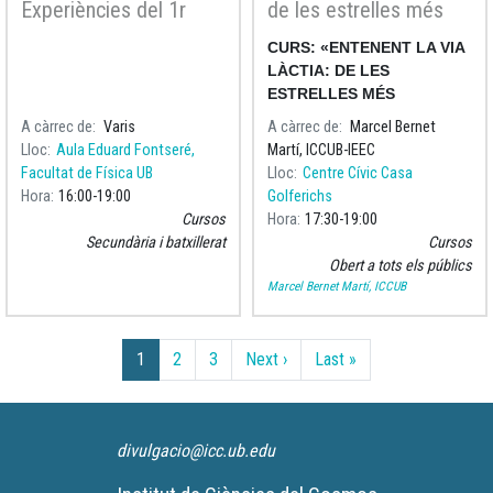
Experiències del 1r
de les estrelles més
curs del projecte
properes a la història
CURS: «ENTENENT LA VIA
Faulkes Telescopes a
del cosmos
LÀCTIA: DE LES
Catalunya
ESTRELLES MÉS
PROPERES A LA HISTÒRIA
A càrrec de
Varis
A càrrec de
Marcel Bernet
DEL COSMOS»
Lloc
Aula Eduard Fontseré,
Martí, ICCUB-IEEC
Facultat de Física UB
Lloc
Centre Cívic Casa
Hora
16:00
19:00
Golferichs
Cursos
Hora
17:30
19:00
Secundària i batxillerat
Cursos
Obert a tots els públics
Marcel Bernet Martí, ICCUB
Paginació
Pàgina següent
Última pàgina
1
2
3
Next ›
Last »
divulgacio@icc.ub.edu