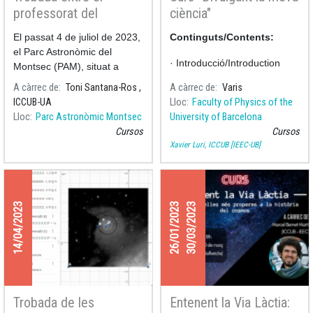
professorat del
ciència"
Projecte Faulkes i
El passat 4 de juliol de 2023,
Continguts/Contents:
investigadors de
el Parc Astronòmic del
l’ICCUB al Parc
· Introducció/Introduction
Montsec (PAM), situat a
Astronòmic del
Àger, va acollir una trobada
A càrrec de
Toni Santana-Ros ,
A càrrec de
Varis
· Divulgació: una visió
Montsec
entre el professorat del
ICCUB-UA
Lloc
Faculty of Physics of the
general/Outreach: an
Lloc
Parc Astronòmic Montsec
University of Barcelona
overview
Cursos
Cursos
· Formats/Forms
Xavier Luri, ICCUB [IEEC-UB]
14/04/2023
26/01/2023
30/03/2023
Trobada de les
Entenent la Via Làctia: