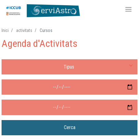
Vés
Inici
activitats
Cursos
al
Agenda d'Activitats
contingut
Tipus d'activitat
Després de
Fins a