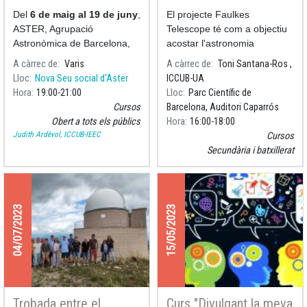
l'Astronomia
segon curs del projecte
Del
6 de maig al 19 de juny
,
El projecte Faulkes
Faulkes Telescope
ASTER, Agrupació
Telescope té com a objectiu
Project a Catalunya
Astronòmica de Barcelona,
acostar l'astronomia
organitza el 61è Curs
observacional moderna a les
A càrrec de
Varis
A càrrec de
Toni Santana-Ros ,
d’Iniciació a l’Astronomia.
escoles de secundària.
Lloc
Nova Seu social d'Aster
ICCUB-UA
Hora
19:00
21:00
Lloc
Parc Científic de
Cursos
Barcelona, Auditori Caparrós
Obert a tots els públics
Hora
16:00
18:00
Judith Ardèvol, ICCUB-IEEC
Cursos
Secundària i batxillerat
04/07/2023
15/05/2023
Trobada entre el
Curs "Divulgant la meva