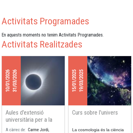
Activitats Programades
En aquests moments no tenim Activitats Programades.
Activitats Realitzades
10/01/2026
31/03/2026
15/01/2025
19/03/2025
Aules d'extensió
Curs sobre l'univers
universitària per a la
gent gran de la UB: "12
A càrrec de
Carme Jordi,
La cosmologia és la ciència