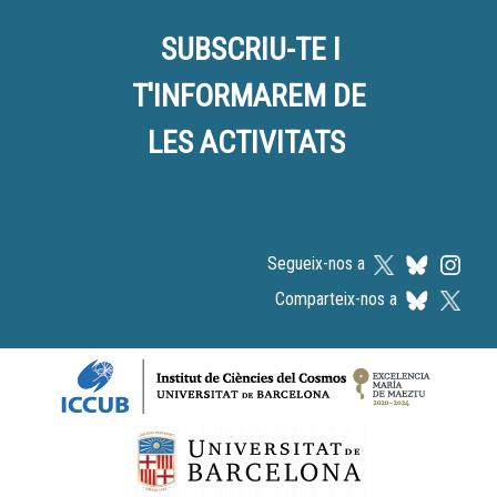
SUBSCRIU-TE I
T'INFORMAREM DE
LES ACTIVITATS
Segueix-nos a
Comparteix-nos a
Logos footer