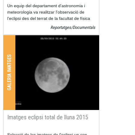
Un equip del departament d'astronomia i
meteorologia va realitzar l'observació de
l'eclipsi des del terrat de la facultat de física
de la Universitat de Barcelona i va poder
Reportatges/Documentals
enregistrar l'esdevenim
GALERIA IMATGES
Imatges eclipsi total de lluna 2015
Selecció de les imatges de l'eclipsi un cop