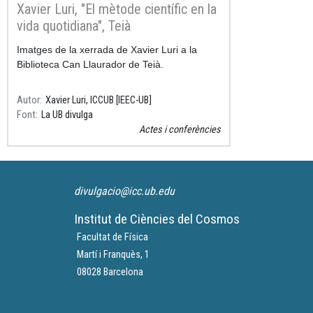
Xavier Luri, "El mètode científic en la
vida quotidiana", Teià
Imatges de la xerrada de Xavier Luri a la
Biblioteca Can Llaurador de Teià.
Autor
Xavier Luri, ICCUB [IEEC-UB]
Font
La UB divulga
Actes i conferències
divulgacio@icc.ub.edu
Institut de Ciències del Cosmos
Facultat de Física
Martí i Franquès, 1
08028 Barcelona