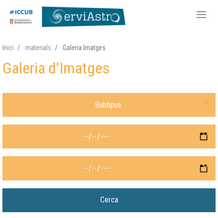
Vés
Inici
materials
Galeria Imatges
al
Galeria d'Imatges
contingut
Selecciona Subtipus Material
Data des de
Data fins