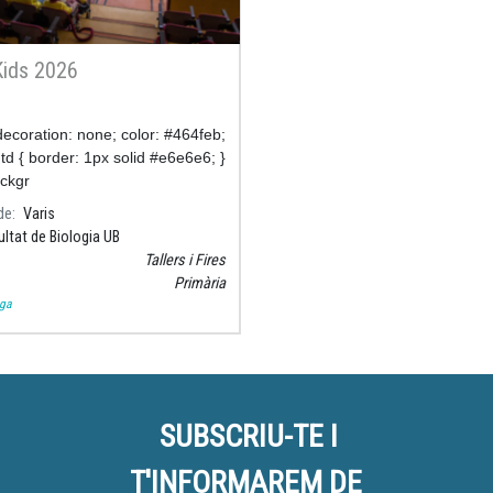
ids 2026
-decoration: none; color: #464feb;
tr td { border: 1px solid #e6e6e6; }
ackgr
de
Varis
ultat de Biologia UB
Tallers i Fires
Primària
lga
SUBSCRIU-TE I
T'INFORMAREM DE