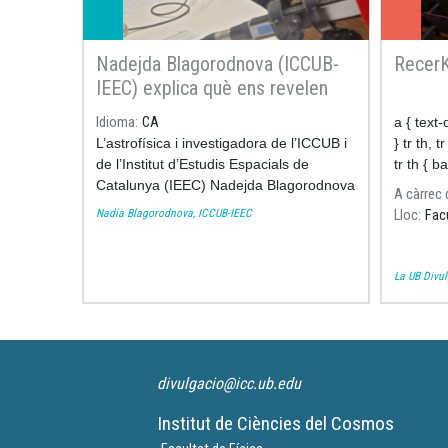
Nadejda Blagorodnova (ICCUB-
RecerK
IEEC) explica què ens revelen
les estrelles sobre l’Univers al
Idioma
CA
a { text
Diga-li ciència de Ràdio 4
L’astrofísica i investigadora de l’ICCUB i
} tr th, 
de l’Institut d’Estudis Espacials de
tr th { b
Catalunya (IEEC) Nadejda Blagorodnova
A càrrec 
participa al programa
Diga-li ciència
de
Nadia Blagorodnova, ICCUB-IEEC
Lloc
Fac
Ràdio 4 per parlar de les estrelles, la
seva evolució i la informació que
proporcionen sobre l’origen i la història
La UB Divu
de l’Univers.
divulgacio@icc.ub.edu
Institut de Ciències del Cosmos