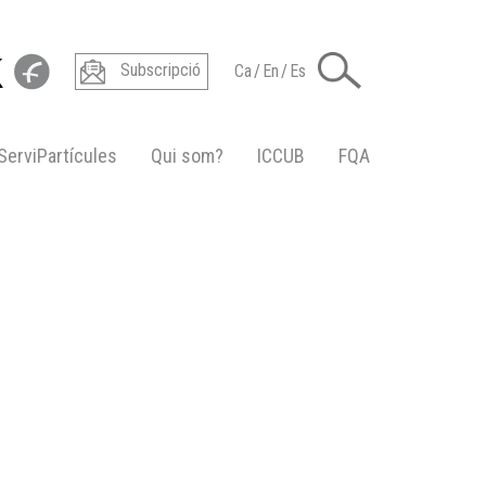
Subscripció
Ca
/
En
/
Es
ServiPartícules
Qui som?
ICCUB
FQA