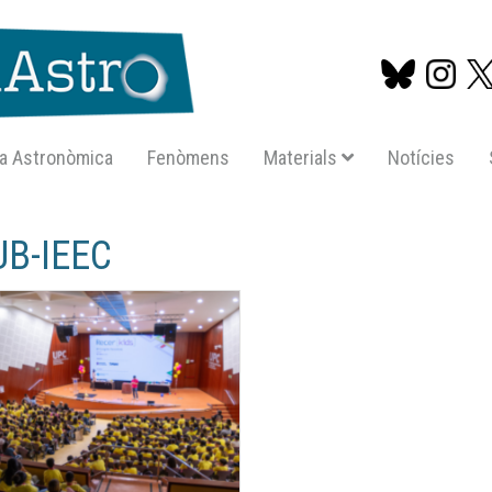
a Astronòmica
Fenòmens
Materials
Notícies
Vés
al
UB-IEEC
contingut