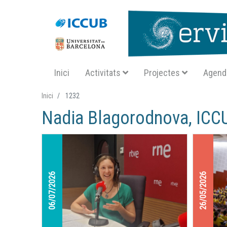
Navegació principal SA
Inici
Activitats
Projectes
Agend
Inici
1232
Nadia Blagorodnova, ICC
06/07/2026
26/05/2026