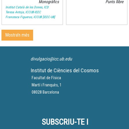
Monogràfics
Punts llibre
Institut Català de les Dones, ICD
Teresa Antoja, ICCUB-IEEC
Francesca Figueras, ICCUB [IEEC-UB]
Mostra'n més
divulgacio@icc.ub.edu
Institut de Ciències del Cosmos
Facultat de Física
Martí i Franquès, 1
08028 Barcelona
SUBSCRIU-TE I