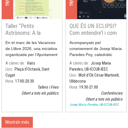
Taller “Petits
QUE ÉS UN ECLIPSI?
Astrònoms: A la
Com entendre’l i com
recerca de l’eclipsi” a
gaudir-lo
En el marc de les Vacances
Acompanyats pel
Vacances de Llibre
de Llibre 2026, una iniciativa
coneixement de Josep Maria
organitzada per l’Ajuntament
Paredes Poy, catedràtic
de Sant Cugat, els
d’Astronomia i Astrofísica de
A càrrec de
Varis
A càrrec de
Josep Maria
investigadors de l'ICCUB
la Universitat de Barcelona i
Lloc
Plaça d'Octavià, Sant
Paredes, UB-ICCUB-IEEC
participaran al taller “Petits
investigador de l'Institut de
Cugat
Lloc
Molí d’Oli César Martinell,
Astrònoms: A la recerca de
Ciències del Cosmos de la
Hora
17:00
20:30
Ulldecona
l’eclips
UB, aprofundir
Tallers i Fires
Hora
19:30
21:00
Obert a tots els públics
Conferències
Obert a tots els públics
Josep Maria Paredes, UB-ICCUB-IEEC
Mostra'n més