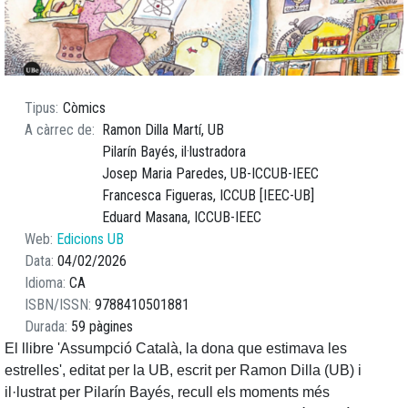
Tipus
Còmics
A càrrec de
Ramon Dilla Martí, UB
Pilarín Bayés, il·lustradora
Josep Maria Paredes, UB-ICCUB-IEEC
Francesca Figueras, ICCUB [IEEC-UB]
Eduard Masana, ICCUB-IEEC
Web
Edicions UB
Data
04/02/2026
Idioma
CA
ISBN/ISSN
9788410501881
Durada
59 pàgines
El llibre 'Assumpció Català, la dona que estimava les
estrelles', editat per la UB, escrit per Ramon Dilla (UB) i
il·lustrat per Pilarín Bayés, recull els moments més