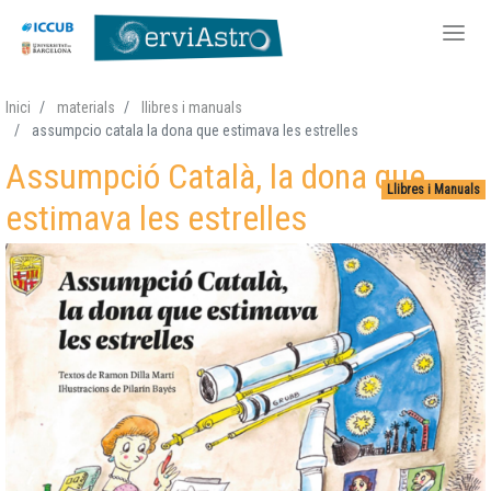
Vés
Inici
materials
llibres i manuals
al
assumpcio catala la dona que estimava les estrelles
contingut
Assumpció Català, la dona que
Llibres i Manuals
estimava les estrelles