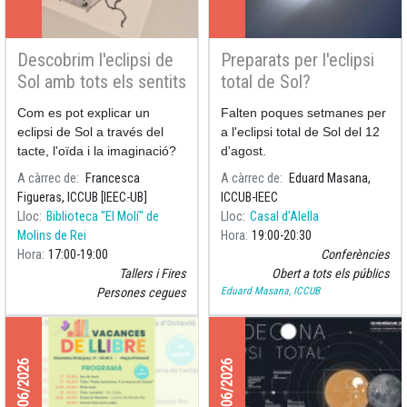
Descobrim l'eclipsi de
Preparats per l'eclipsi
Sol amb tots els sentits
total de Sol?
Com es pot explicar un
Falten poques setmanes per
eclipsi de Sol a través del
a l'eclipsi total de Sol del 12
tacte, l'oïda i la imaginació?
d'agost.
A càrrec de
Francesca
A càrrec de
Eduard Masana,
Figueras, ICCUB [IEEC-UB]
ICCUB-IEEC
Lloc
Biblioteca "El Molí" de
Lloc
Casal d'Alella
Molins de Rei
Hora
19:00
20:30
Hora
17:00
19:00
Conferències
Tallers i Fires
Obert a tots els públics
Eduard Masana, ICCUB
Persones cegues
19/06/2026
19/06/2026