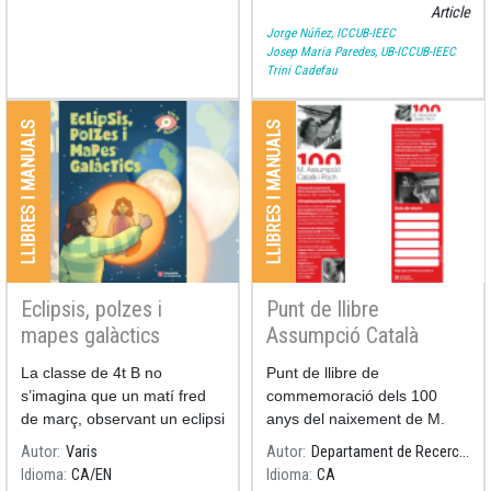
Article
Jorge Núñez, ICCUB-IEEC
Josep Maria Paredes, UB-ICCUB-IEEC
Trini Cadefau
LLIBRES I MANUALS
LLIBRES I MANUALS
Eclipsis, polzes i
Punt de llibre
mapes galàctics
Assumpció Català
La classe de 4t B no
Punt de llibre de
s’imagina que un matí fred
commemoració dels 100
de març, observant un eclipsi
anys del naixement de M.
de Lluna, serà només el
Autor
Varis
Autor
Departament de Recerca i Universitats
començament d’un viatge
Idioma
CA
EN
Idioma
CA
fascinant.