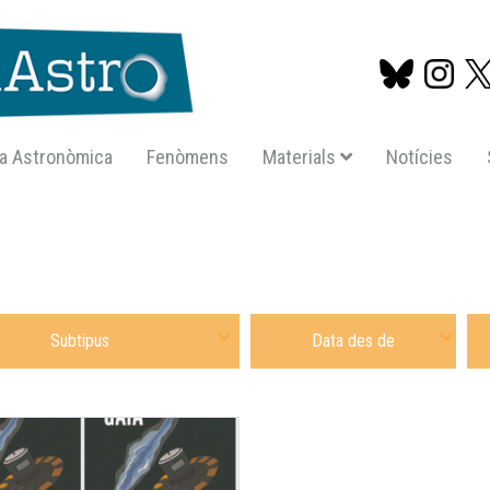
a Astronòmica
Fenòmens
Materials
Notícies
Vés
al
contingut
 Subtipus Material
Date From
Dat