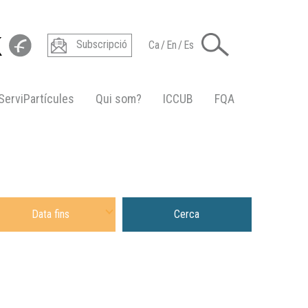
Subscripció
Ca
/
En
/
Es
ServiPartícules
Qui som?
ICCUB
FQA
e To