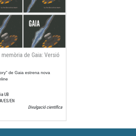
 memòria de Gaia: Versió
ory" de Gaia estrena nova
nline
ia UB
A
ES
EN
Divulgació científica