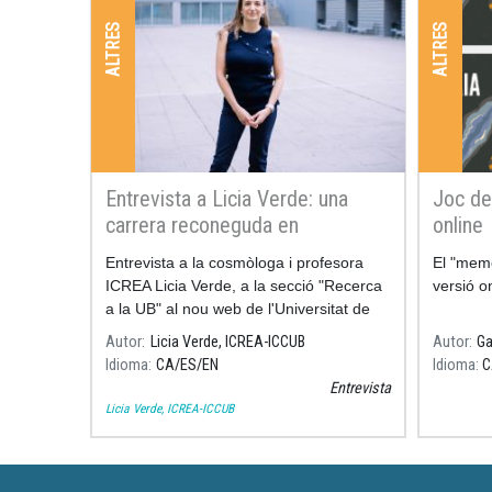
ALTRES
ALTRES
Entrevista a Licia Verde: una
Joc de
carrera reconeguda en
online
cosmologia de precisió
Entrevista a la cosmòloga i profesora
El "mem
ICREA Licia Verde, a la secció "Recerca
versió o
a la UB" al nou web de l'Universitat de
Barcelona
Autor
Licia Verde, ICREA-ICCUB
Autor
Ga
Idioma
CA
ES
EN
Idioma
C
Entrevista
Licia Verde, ICREA-ICCUB