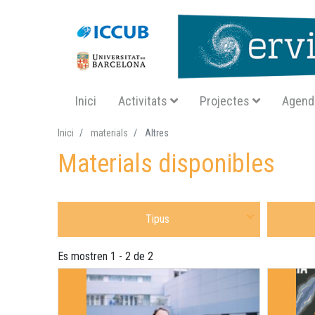
Navegació principal SA
Inici
Activitats
Projectes
Agend
Inici
materials
Altres
Materials disponibles
Selecciona Tipus Material
Selecciona
Es mostren 1 - 2 de 2