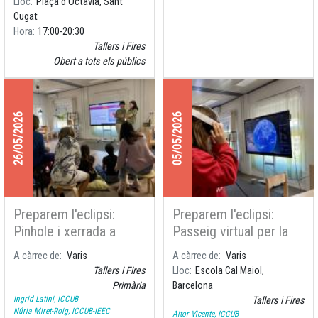
Lloc
Plaça d'Octavià, Sant
participaran al taller “Petits
Cugat
Astrònoms: A la recerca de
Hora
17:00
20:30
l’eclips
Tallers i Fires
Obert a tots els públics
26/05/2026
05/05/2026
Preparem l'eclipsi:
Preparem l'eclipsi:
Pinhole i xerrada a
Passeig virtual per la
l'Escola Espai Obert La
galàxia a l'Escola Cal
A càrrec de
Varis
A càrrec de
Varis
Serra
Maiol
Tallers i Fires
Lloc
Escola Cal Maiol,
Primària
Barcelona
Ingrid Latini, ICCUB
Tallers i Fires
Núria Miret-Roig, ICCUB-IEEC
Aitor Vicente, ICCUB