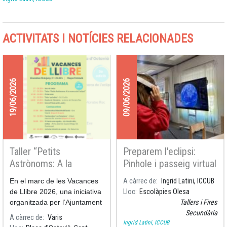
ACTIVITATS I NOTÍCIES RELACIONADES
19/06/2026
09/06/2026
Taller “Petits
Preparem l'eclipsi:
Astrònoms: A la
Pinhole i passeig virtual
recerca de l’eclipsi” a
per la galàxia a les
En el marc de les Vacances
A càrrec de
Ingrid Latini, ICCUB
Vacances de Llibre
Escolàpies Olesa
de Llibre 2026, una iniciativa
Lloc
Escolàpies Olesa
organitzada per l’Ajuntament
Tallers i Fires
de Sant Cugat, els
Secundària
A càrrec de
Varis
Ingrid Latini, ICCUB
investigadors de l'ICCUB