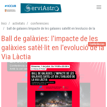
Vés
Inici
activitats
conferencies
al
ball de galaxies limpacte de les galaxies satellit en levolucio de la
contingut
Ball de galàxies: l'impacte de les
Conferències
galàxies satèl·lit en l'evolució de la
Via Làctia