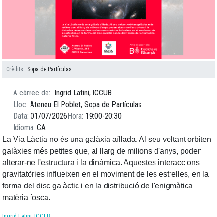
Crèdits
Sopa de Partículas
A càrrec de
Ingrid Latini, ICCUB
Lloc
Ateneu El Poblet, Sopa de Partículas
Data
01/07/2026
Hora
19:00
20:30
Idioma
CA
La Via Làctia no és una galàxia aïllada. Al seu voltant orbiten
galàxies més petites que, al llarg de milions d'anys, poden
alterar-ne l'estructura i la dinàmica. Aquestes interaccions
gravitatòries influeixen en el moviment de les estrelles, en la
forma del disc galàctic i en la distribució de l'enigmàtica
matèria fosca.
Ingrid Latini, ICCUB