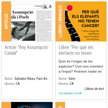
LLIBRES I MANUALS
ARTICLES
Article "Any Assumpció
Llibre "Per què els
Català"
elefants no tenen
càncer"
Quin és l'origen de les
espècies? Com ens orientem
a l'espai? Podríem nadar en
una piscina de mel? Per què
Autor
Salvador Ribas, Parc Astronòmic del Montsec
Autor
Varis
el càncer no afecta igual a
Idioma
CA
Idioma
CA
totes les espècies?
Llibres de text
Toni Bertólez, ICCUB