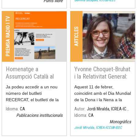
Punts llibre
PREMSA RADIO I TV
ARTICLES
Homenatge a
Yvonne Choquet-Bruhat
Assumpció Català al
i la Relativitat General:
butlletí RECERCAT
La Fructificació de la
Ja podeu accedir a un nou
Aquest 11 de febrer,
Relació entre
número del butlletí
coincidint amb el Dia Mundial
Matemàtiques i Física
RECERCAT, el butlletí de la
de la Dona i la Nena a la
recerca a Catalunya, aquest
Ciència, ens va deixar una
Idioma
CA
Autor
Jordi Miralda, ICREA-ICCUB-IEEC
mes dedicat a commemorar
gran científica i matemàtica:
Publicacions institucionals
Idioma
CA
els 100 anys del naixement
Yvonne Choquet-Bruhat.
Monogràfics
d'Assumpció Català i Poch
Jordi Miralda, ICREA-ICCUB-IEEC
(Barcelona, 1925–