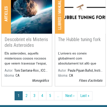
LLIBRES I MANUALS
ARTICLES
Descobrint els Misteris
The Hubble tuning fork
dels Asteroides
Els asteroides, aquells
L’univers es coneix
misteriosos cossos rocosos
globalment com
que veiem travessar l'espai,
absolutament tot allò que
continuen fascinant els
existeix, des dels objectes
Autor
Toni Santana-Ros , ICCUB-UA
Autor
Paula Pijuan Buñol, Institut Guindàvols
científics amb els seus
més petits fins a galàxies
Idioma
CA
Idioma
CA
secrets. Però, com es
senceres, nebuloses o tots
Monogràfics
Fitxes d'activitats
formen aquests objectes
aquests elements gegants
celestes?
que
Paginació
Pàgina següent
Última pàgi
1
2
3
4
5
…
Next ›
Last »