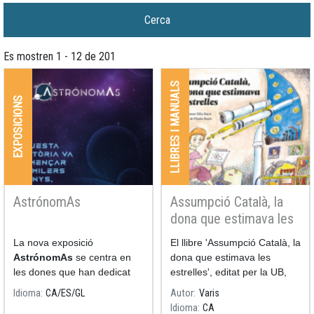
Es mostren 1 - 12 de 201
LLIBRES I MANUALS
EXPOSICIONS
AstrónomAs
Assumpció Català, la
dona que estimava les
estrelles
La nova exposició
El llibre 'Assumpció Català, la
AstrónomAs
se centra en
dona que estimava les
les dones que han dedicat
estrelles', editat per la UB,
les seves nits i els seus dies
escrit per Ramon Dilla (UB) i
Idioma
CA
ES
GL
Autor
Varis
a l'estudi de l'astronomia.
il·lustrat per Pilarín Bayés,
Idioma
CA