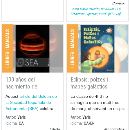
recull els moments més
Còmics
significatius de la vida i la
Josep Maria Paredes, UB-ICCUB-IEEC
Francesca Figueras, ICCUB [IEEC-UB]
LLIBRES I MANUALS
LLIBRES I MANUALS
100 años del
Eclipsis, polzes i
nacimiento de
mapes galàctics
Assumpció Català i
Aquest
article del Boletín de
La classe de 4t B no
Poch al 53è Boletín de
la Sociedad Española de
s’imagina que un matí fred
la Sociedad Española
Astronomía (SEA)
celebra
de març, observant un eclipsi
de Astronomía
els 100 anys del naixement
de Lluna, serà només el
Autor
Varis
Autor
Varis
començament d’un viatge
Idioma
CA
Idioma
CA
EN
fascinant.
Article
Monogràfics