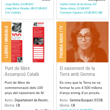
Jorge Núñez, ICCUB-IEEC
Institut Català de les Dones, ICD
Josep Maria Paredes, UB-ICCUB-IEEC
Teresa Antoja, ICCUB-IEEC
Trini Cadefau
Francesca Figueras, ICCUB [IEEC-UB]
LLIBRES I MANUALS
PREMSA RADIO I TV
Punt de llibre
El naixement de la
Assumpció Català
Terra amb Gemma
Busquet
Punt de llibre de
Es creu que la Terra es va
commemoració dels 100
formar fa uns 4.500 milions
anys del naixement de M.
d’anys enmig d’un procés
llarg i violent, marcat per
Autor
Departament de Recerca i Universitats
Autor
Gemma Busquet, ICCUB-IEEC
col·lisions i transformacions
Idioma
CA
Idioma
CA
extremes.
Gemma Busquet, ICCUB-IEEC