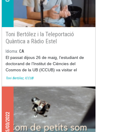
Toni Bertólez i la Teleportació
Quàntica a Ràdio Estel
Idioma
CA
El passat dijous 26 de maig, l’estudiant de
doctorand de l’Institut de Ciències del
Cosmos de la UB (ICCUB) va visitar el
programa Tot Anirà bé de
Ràdio Estel
per
Toni Bertólez, ICCUB
parlar de diferents temes d’actualitat
científica, com per exemple la teleportació
d’info
25/03/2022