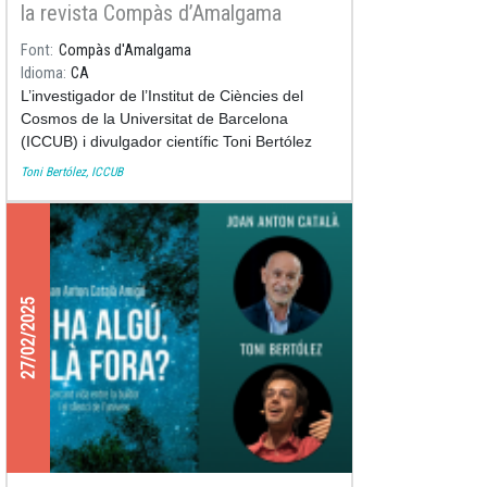
la revista Compàs d’Amalgama
Font
Compàs d'Amalgama
Idioma
CA
L’investigador de l’Institut de Ciències del
Cosmos de la Universitat de Barcelona
(ICCUB) i divulgador científic Toni Bertólez
(
@delbuitaltot
) ha publicat l’article divulgatiu
Toni Bertólez, ICCUB
“
L’univers en un llapis USB
” a la revista
Compàs d’Amalgama
.
27/02/2025