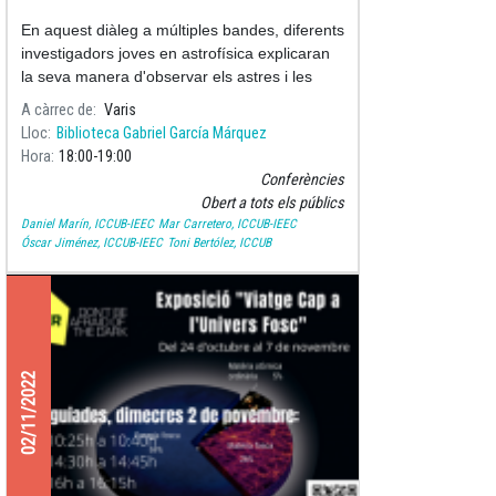
múltiples mirades
En aquest diàleg a múltiples bandes, diferents
investigadors joves en astrofísica explicaran
la seva manera d'observar els astres i les
galàxies. Aquests objectes emeten molts tipus
A càrrec de
Varis
diferents de llum, i no només llum! Això
Lloc
Biblioteca Gabriel García Márquez
permet que els poguem mirar de maneres
Hora
18:00
19:00
molt diferents, a través de molts "missatgers"
Conferències
que són emesos i que viatgen per l'Univers
Obert a tots els públics
fins a nosaltres.
Daniel Marín, ICCUB-IEEC
Mar Carretero, ICCUB-IEEC
Óscar Jiménez, ICCUB-IEEC
Toni Bertólez, ICCUB
02/11/2022