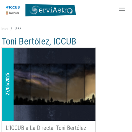
Vés
Inici
865
al
Toni Bertólez, ICCUB
contingut
27/06/2025
L’ICCUB a La Directa: Toni Bertólez