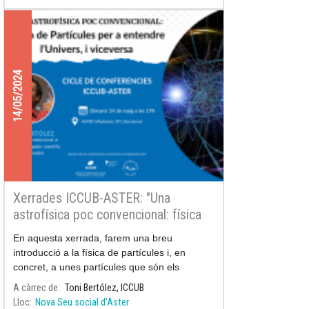
14/05/2024
Xerrades ICCUB-ASTER: "Una
astrofísica poc convencional: física
de partícules per a entendre
En aquesta xerrada, farem una breu
l'Univers, i viceversa"
introducció a la física de partícules i, en
concret, a unes partícules que són els
neutrins, així com als anomenats rajos
A càrrec de
Toni Bertólez, ICCUB
còsmics.
Lloc
Nova Seu social d'Aster