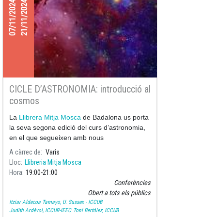
07/11/2024
21/11/2024
CICLE D’ASTRONOMIA: introducció al
cosmos
La
Llibrera Mitja Mosca
de Badalona us porta
la seva segona edició del curs d’astronomia,
en el que segueixen amb nous
A càrrec de
Varis
Lloc
Llibreria Mitja Mosca
Hora
19:00
21:00
Conferències
Obert a tots els públics
Itziar Aldecoa Tamayo, U. Sussex - ICCUB
Judith Ardèvol, ICCUB-IEEC
Toni Bertólez, ICCUB