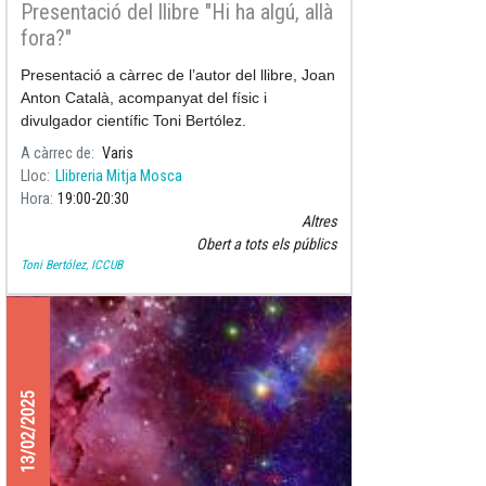
Presentació del llibre "Hi ha algú, allà
fora?"
Presentació a càrrec de l’autor del llibre, Joan
Anton Català, acompanyat del físic i
divulgador científic Toni Bertólez.
A càrrec de
Varis
Lloc
Llibreria Mitja Mosca
Hora
19:00
20:30
Altres
Obert a tots els públics
Toni Bertólez, ICCUB
13/02/2025