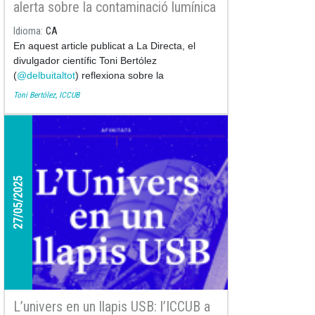
alerta sobre la contaminació lumínica
i la pèrdua del cel nocturn
Idioma
CA
En aquest article publicat a La Directa, el
divulgador científic Toni Bertólez
(
@delbuitaltot
) reflexiona sobre la
contaminació lumínica i els seus efectes
Toni Bertólez, ICCUB
adversos sobre la salut, el medi ambient i la
nostra relació amb el cel nocturn. A través
d’una mirada crítica i divulgativa, l’autor
defensa la necessitat de preservar la foscor
com a bé comú i com a condició essencial per
al benestar humà i ecològic.
27/05/2025
L’univers en un llapis USB: l’ICCUB a