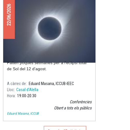
22/06/2026
Preparats per l'eclipsi total de Sol?
Falten poques setmanes per a l'eclipsi total
de Sol del 12 d'agost.
A càrrec de
Eduard Masana, ICCUB-IEEC
Lloc
Casal d'Alella
Hora
19:00
20:30
Conferències
Obert a tots els públics
Eduard Masana, ICCUB