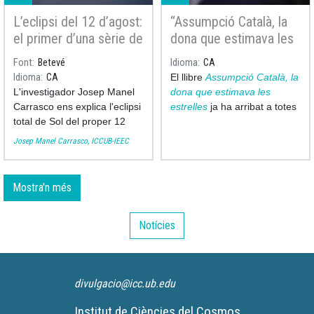
L’eclipsi del 12 d’agost:
“Assumpció Català, la
el primer d’una sèrie de
dona que estimava les
tres eclipsis en dos
estrelles” arriba a totes
Font
Betevé
Idioma
CA
anys
les biblioteques de
Idioma
CA
El llibre
Assumpció Català, la
Catalunya
L'investigador Josep Manel
dona que estimava les
Carrasco ens explica l'eclipsi
estrelles
ja ha arribat a totes
total de Sol del proper 12
les biblioteques i bibliobusos
d'agost de 2026 a
Betevé
.
de Catalunya, culminant així
Josep Manel Carrasco, ICCUB-IEEC
amb un gest senzill però ple
de significat l’any del
centenari del naixement
Mostra'n més
d’aquesta científica pione
Notícies
divulgacio@icc.ub.edu
Institut de Ciències del Cosmos