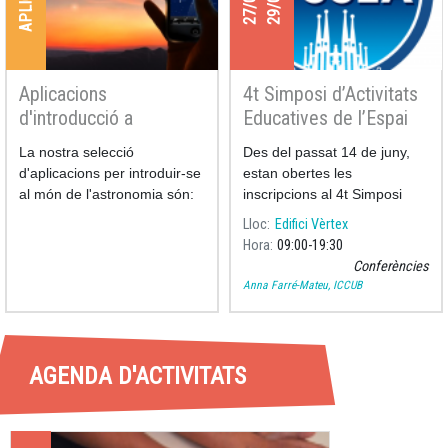
Aplicacions
4t Simposi d’Activitats
d'introducció a
Educatives de l’Espai
l'astronomia
La nostra selecció
Des del passat 14 de juny,
d'aplicacions per introduir-se
estan obertes les
al món de l'astronomia són:
inscripcions al 4t Simposi
d’Activitats Educative
Lloc
Edifici Vèrtex
Hora
09:00
19:30
Conferències
Anna Farré-Mateu, ICCUB
AGENDA D'ACTIVITATS