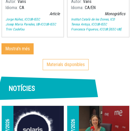
Autor
Varis
Autor
Varis
començament d’un viatge
Idioma
CA
Idioma
CA
EN
fascinant.
Article
Monogràfics
Jorge Núñez, ICCUB-IEEC
Institut Català de les Dones, ICD
Josep Maria Paredes, UB-ICCUB-IEEC
Teresa Antoja, ICCUB-IEEC
Trini Cadefau
Francesca Figueras, ICCUB [IEEC-UB]
Mostra'n més
Materials disponibles
NOTÍCIES
31/07/2026
06/07/2026