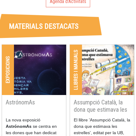
Agenda d'Activitats
MATERIALS DESTACATS
LLIBRES I MANUALS
EXPOSICIONS
AstrónomAs
Assumpció Català, la
dona que estimava les
estrelles
La nova exposició
El llibre 'Assumpció Català, la
AstrónomAs
se centra en
dona que estimava les
les dones que han dedicat
estrelles', editat per la UB,