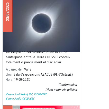
23/07/2026
CONFERÈNCIA “L’eclipsi del segle”
Un eclipsi de sol s’esdevé quan la Lluna
s’interposa entre la Terra i el Sol, i cobreix
totalment o parcialment el disc solar.
A càrrec de
Varis
Lloc
Sala d’exposicions ABACUS (Pl. d’Octavià)
Hora
19:00
20:30
Conferències
Obert a tots els públics
Carme Jordi Nebot, IEC, ICCUB-IEEC
Carme Jordi, ICCUB-IEEC