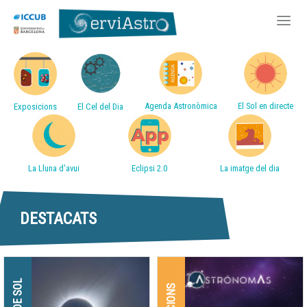
Accessos directes
Vés
al
contingut
Agenda Astronòmica
El Sol en directe
Exposicions
El Cel del Dia
La Lluna d'avui
Eclipsi 2.0
La imatge del dia
DESTACATS