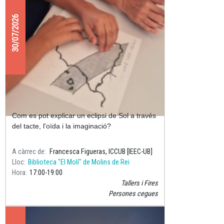
30/07/2026
Descobrim l'eclipsi de Sol amb tots
els sentits
Com es pot explicar un eclipsi de Sol a través
del tacte, l'oïda i la imaginació?
A càrrec de
Francesca Figueras, ICCUB [IEEC-UB]
Lloc
Biblioteca "El Molí" de Molins de Rei
Hora
17:00
19:00
Tallers i Fires
Persones cegues