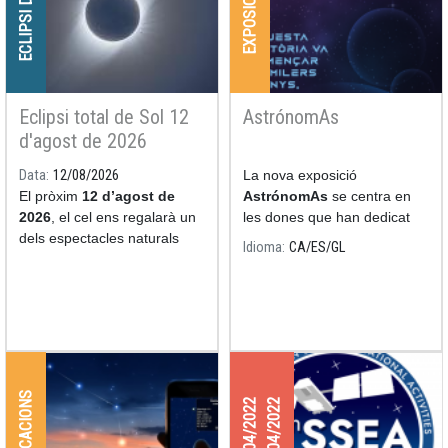
ECLIPSI DE SOL
EXPOSICIONS
Eclipsi total de Sol 12
AstrónomAs
d'agost de 2026
Data
12/08/2026
La nova exposició
El pròxim
12 d’agost de
AstrónomAs
se centra en
2026
, el cel ens regalarà un
les dones que han dedicat
dels espectacles naturals
les seves nits i els seus dies
Idioma
CA
ES
GL
més impressionants: un
a l'estudi de l'astronomia.
eclipsi total de Sol.
APLICACIONS
27/04/2022
29/04/2022