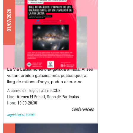
01/07/2026
Ball de galàxies: l'impacte de les
galàxies satèl·lit en l'evolució de la
Via Làctia
La Via Làctia no és una galàxia aïllada. Al seu
voltant orbiten galàxies més petites que, al
llarg de milions d'anys, poden alterar-ne
l'estructura i la dinàmica.
A càrrec de
Ingrid Latini, ICCUB
Lloc
Ateneu El Poblet, Sopa de Partículas
Hora
19:00
20:30
Conferències
Ingrid Latini, ICCUB