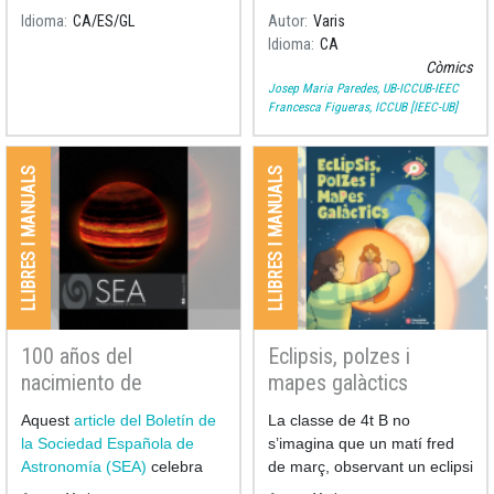
les seves nits i els seus dies
escrit per Ramon Dilla (UB) i
Idioma
CA
ES
GL
Autor
Varis
a l'estudi de l'astronomia.
il·lustrat per Pilarín Bayés,
Idioma
CA
recull els moments més
Còmics
significatius de la vida i la
Josep Maria Paredes, UB-ICCUB-IEEC
Francesca Figueras, ICCUB [IEEC-UB]
LLIBRES I MANUALS
LLIBRES I MANUALS
100 años del
Eclipsis, polzes i
nacimiento de
mapes galàctics
Assumpció Català i
Aquest
article del Boletín de
La classe de 4t B no
Poch al 53è Boletín de
la Sociedad Española de
s’imagina que un matí fred
la Sociedad Española
Astronomía (SEA)
celebra
de març, observant un eclipsi
de Astronomía
els 100 anys del naixement
de Lluna, serà només el