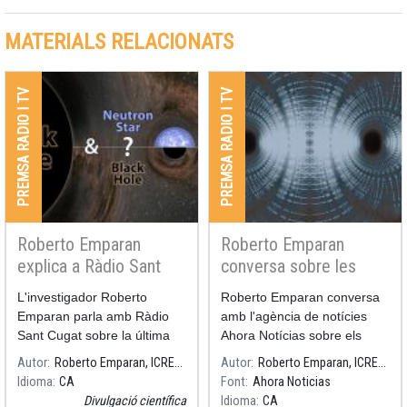
MATERIALS RELACIONATS
PREMSA RADIO I TV
PREMSA RADIO I TV
Roberto Emparan
Roberto Emparan
explica a Ràdio Sant
conversa sobre les
Cugat l'últim objecte
màquines del temps i
L'investigador Roberto
Roberto Emparan conversa
detectat per
els viatges al passat
Emparan parla amb Ràdio
amb l'agència de notícies
LIGO/Virgo
Sant Cugat sobre la última
Ahora Notícias sobre els
detecció de la col·laboració
forats negres
Autor
Roberto Emparan, ICREA-ICCUB
Autor
Roberto Emparan, ICREA-ICCUB
internacional LIGO/Virgo,
Idioma
CA
Font
Ahora Noticias
publicat a finals del mes de
Divulgació científica
Idioma
CA