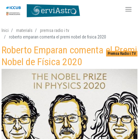
Vés
Inici
materials
premsa radio i tv
al
roberto emparan comenta el premi nobel de fisica 2020
contingut
Roberto Emparan comenta el Premi
Premsa Radio i TV
Nobel de Física 2020