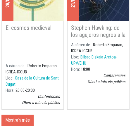
El cosmos medieval
Stephen Hawking: de
los agujeros negros a la
Teoría del Todo
A càrrec de
Roberto Emparan,
ICREA-ICCUB
Lloc
Bilbao Bizkaia Aretoa-
UPV/EHU
A càrrec de
Roberto Emparan,
Hora
18:00
ICREA-ICCUB
Conferències
Lloc
Casa de la Cultura de Sant
Obert a tots els públics
Cugat
Hora
20:00
20:00
Conferències
Obert a tots els públics
Mostra'n més