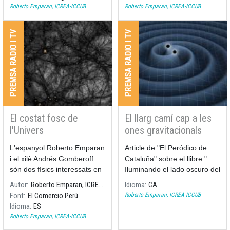
juny.
Roberto Emparan, ICREA-ICCUB
Roberto Emparan, ICREA-ICCUB
PREMSA RADIO I TV
PREMSA RADIO I TV
El costat fosc de
El llarg camí cap a les
l'Univers
ones gravitacionals
L'espanyol Roberto Emparan
Article de "El Peródico de
i el xilè Andrés Gomberoff
Cataluña" sobre el llibre "
són dos físics interessats en
Iluminando el lado oscuro del
difondre allò que per a molts
Universo", el llibre de
Autor
Roberto Emparan, ICREA-ICCUB
Idioma
CA
és inexplicable: la naturalesa
Roberto Emparan que es
Roberto Emparan, ICREA-ICCUB
Font
El Comercio Perú
de l'univers. Tots dos
publica el 07/02/2018.
Idioma
ES
participaran en el Hay
Roberto Emparan, ICREA-ICCUB
Festival, entre el 8 i 11 de