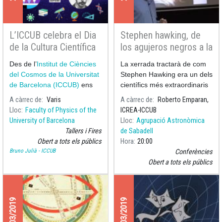
L’ICCUB celebra el Dia
Stephen hawking, de
de la Cultura Científica
los agujeros negros a la
2022
teoría del todo
Des de l’
Institut de Ciències
La xerrada tractarà de com
del Cosmos de la Universitat
Stephen Hawking era un dels
de Barcelona (ICCUB)
ens
científics més extraordinaris
sumem a les celebracions d
però també com era un
A càrrec de
Varis
A càrrec de
Roberto Emparan,
ésser humà dels més
Lloc
Faculty of Physics of the
ICREA-ICCUB
excepcionals que ha vist el
University of Barcelona
Lloc
Agrupació Astronòmica
nostre planeta, juntament
Tallers i Fires
de Sabadell
amb Albert Einst
Obert a tots els públics
Hora
20:00
Bruno Julià - ICCUB
Conferències
Obert a tots els públics
28/03/2019
21/03/2019