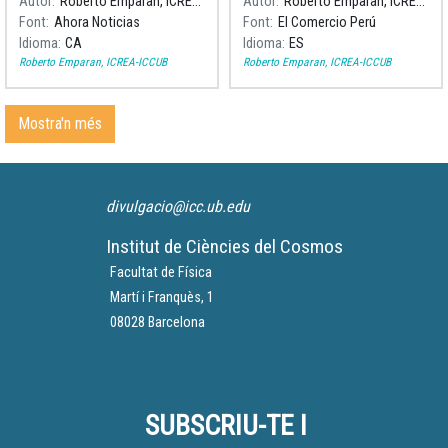
Autor
Roberto Emparan, ICREA-ICCUB
Autor
Roberto Emparan, ICREA-ICCUB
és inexplicable: la naturalesa
Font
Ahora Noticias
Font
El Comercio Perú
de l'univers. Tots dos
Idioma
CA
Idioma
ES
participaran en el Hay
Roberto Emparan, ICREA-ICCUB
Roberto Emparan, ICREA-ICCUB
Festival, entre el 8 i 11 de
novembre, a Arequipa.
Mostra'n més
divulgacio@icc.ub.edu
Institut de Ciències del Cosmos
Facultat de Física
Martí i Franquès, 1
08028 Barcelona
SUBSCRIU-TE I