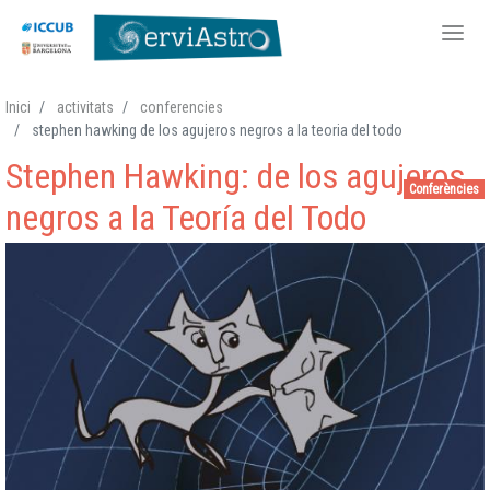
Vés
Inici
activitats
conferencies
al
stephen hawking de los agujeros negros a la teoria del todo
contingut
Stephen Hawking: de los agujeros
Conferències
negros a la Teoría del Todo