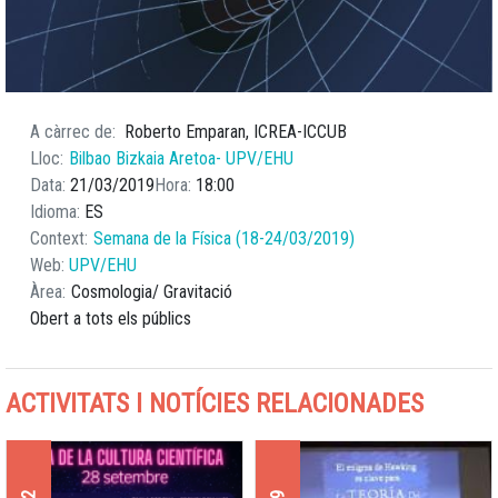
A càrrec de
Roberto Emparan, ICREA-ICCUB
Lloc
Bilbao Bizkaia Aretoa- UPV/EHU
Data
21/03/2019
Hora
18:00
Idioma
ES
Context
Semana de la Física (18-24/03/2019)
Web
UPV/EHU
Àrea
Cosmologia
Gravitació
Obert a tots els públics
ACTIVITATS I NOTÍCIES RELACIONADES