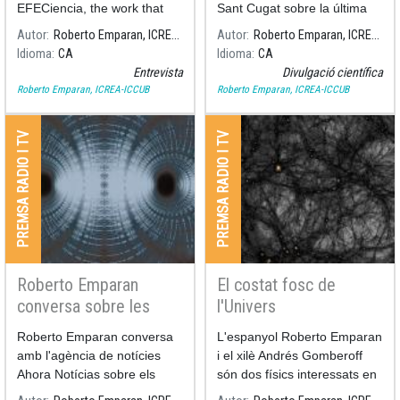
LIGO/Virgo
EFECiencia, the work that
Sant Cugat sobre la última
has led to the 2020 Nobel
detecció de la col·laboració
Autor
Roberto Emparan, ICREA-ICCUB
Autor
Roberto Emparan, ICREA-ICCUB
Prize in Physics.
internacional LIGO/Virgo,
Idioma
CA
Idioma
CA
publicat a finals del mes de
Entrevista
Divulgació científica
juny.
Roberto Emparan, ICREA-ICCUB
Roberto Emparan, ICREA-ICCUB
PREMSA RADIO I TV
PREMSA RADIO I TV
Roberto Emparan
El costat fosc de
conversa sobre les
l'Univers
màquines del temps i
Roberto Emparan conversa
L'espanyol Roberto Emparan
els viatges al passat
amb l'agència de notícies
i el xilè Andrés Gomberoff
Ahora Notícias sobre els
són dos físics interessats en
forats negres
difondre allò que per a molts