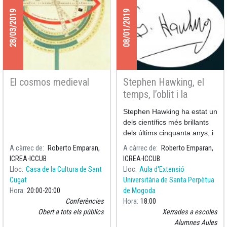
28/03/2019
08/01/2019
El cosmos medieval
Stephen Hawking, el
temps, l’oblit i la
quàntica en els forats
Stephen Hawking ha estat un
negres
dels científics més brillants
dels últims cinquanta anys, i
un dels éssers humans més
A càrrec de
Roberto Emparan,
A càrrec de
Roberto Emparan,
excepcionals que ha vist el
ICREA-ICCUB
ICREA-ICCUB
nostre planeta.
Lloc
Casa de la Cultura de Sant
Lloc
Aula d'Extensió
Cugat
Universitària de Santa Perpètua
Hora
20:00
20:00
de Mogoda
Conferències
Hora
18:00
Obert a tots els públics
Xerrades a escoles
Alumnes Aules