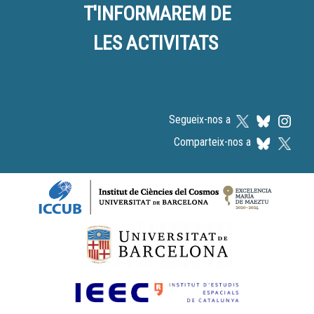
T'INFORMAREM DE
LES ACTIVITATS
Segueix-nos a
Comparteix-nos a
Logos footer