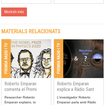
Mostra'n més
MATERIALS RELACIONATS
PREMSA RADIO I TV
PREMSA RADIO I TV
Roberto Emparan
Roberto Emparan
comenta el Premi
explica a Ràdio Sant
Nobel de Física 2020
Cugat l'últim objecte
Researcher Roberto
L'investigador Roberto
detectat per
Emparan explains, to
Emparan parla amb Ràdio