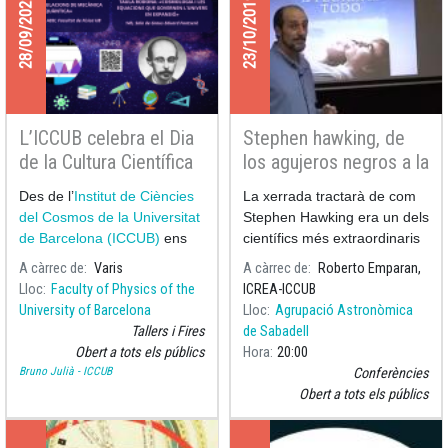
28/09/2022
23/10/2019
L’ICCUB celebra el Dia
Stephen hawking, de
de la Cultura Científica
los agujeros negros a la
2022
teoría del todo
Des de l’
Institut de Ciències
La xerrada tractarà de com
del Cosmos de la Universitat
Stephen Hawking era un dels
de Barcelona (ICCUB)
ens
científics més extraordinaris
sumem a les celebracions d
però també com era un
A càrrec de
Varis
A càrrec de
Roberto Emparan,
ésser humà dels més
Lloc
Faculty of Physics of the
ICREA-ICCUB
excepcionals que ha vist el
University of Barcelona
Lloc
Agrupació Astronòmica
nostre planeta, juntament
Tallers i Fires
de Sabadell
amb Albert Einst
Obert a tots els públics
Hora
20:00
Bruno Julià - ICCUB
Conferències
Obert a tots els públics