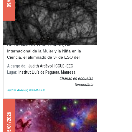
Todo un universo por descubrir
Con motivo del 11 de Febrero, Día
Internacional de la Mujer y la Niña en la
Ciencia, el alumnado de 3º de ESO del
Instituto Lluís de Peguera (Manresa) ha
A cargo de
Judith Ardèvol, ICCUB-IEEC
participado en la charla “Todo un universo
Lugar
Institut Lluís de Peguera, Manresa
Charlas en escuelas
Secundària
Judith Ardèvol, ICCUB-IEEC
15/01/2026