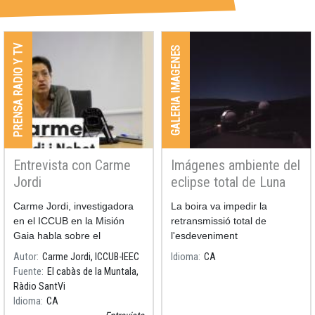
PRENSA RADIO Y TV
GALERIA IMAGENES
Entrevista con Carme
Imágenes ambiente del
Jordi
eclipse total de Luna
21/01/2019
Carme Jordi, investigadora
La boira va impedir la
en el ICCUB en la Misión
retransmissió total de
Gaia habla sobre el
l'esdeveniment
satélite con Antònia Caño de
Autor
Carme Jordi, ICCUB-IEEC
Idioma
CA
Ràdio Santvi.
Fuente
El cabàs de la Muntala,
Ràdio SantVi
Idioma
CA