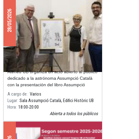
28/05/2026
Acto de Ateneu UB sobre Assumpció
Català y presentación del dibujo de
Pilarín Bayés dedicado a la
Ateneu UB organiza un acto abierto al público
astrónoma
dedicado a la astrónoma Assumpció Català
con la presentación del libro Assumpció
Català, la mujer que amaba las estrellas, así
A cargo de
Varios
como del dibujo que Pila
Lugar
Sala Assumpció Català, Edifici Històric UB
Hora
18:00
20:00
Abierta a todos los públicos