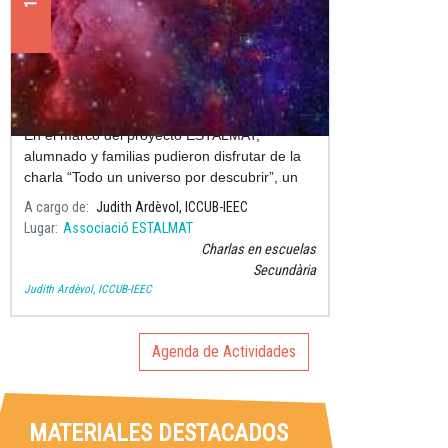
Todo un universo por descubrir
En el marco del proyecto ESTALMAT,
alumnado y familias pudieron disfrutar de la
charla “Todo un universo por descubrir”, un
viaje apasionante por la astronomía actual y
A cargo de
Judith Ardèvol, ICCUB-IEEC
su historia.
Lugar
Associació ESTALMAT
Charlas en escuelas
Secundària
Judith Ardèvol, ICCUB-IEEC
Agenda de Actividades
MATERIALES DESTACADOS