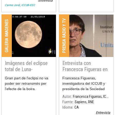
Entrevista
Carme Jordi, ICCUB-IEEC
PRENSA RADIO Y TV
GALERIA IMAGENES
Imágenes del eclipse
Entrevista con
total de Luna-
Francesca Figueras en
retransmisión
RNE
Gran part de l'eclipsi no va
Francesca Figueras,
poder ser retransmès per
investigadora del ICCUB y
l'efecte de la boira.
presidenta de la Sociedad
Española de Astronomía,
Autor
Francesca Figueras, ICCUB [IEEC-UB]
SEA, conversación sobre la
Fuente
Sapiens, RNE
Misión Gaia en el programa
Idioma
CA
de radio "Sapiens" en RNE
Entrevista