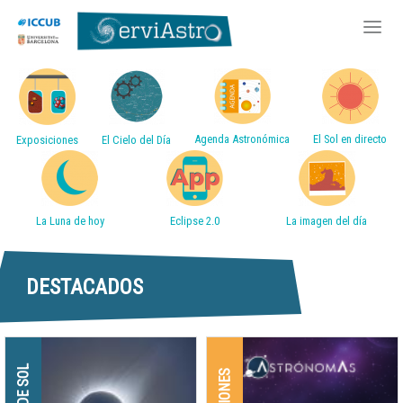
Accessos directes
Pasar
al
contenido
Agenda Astronómica
El Sol en directo
Exposiciones
El Cielo del Día
principal
La Luna de hoy
Eclipse 2.0
La imagen del día
DESTACADOS