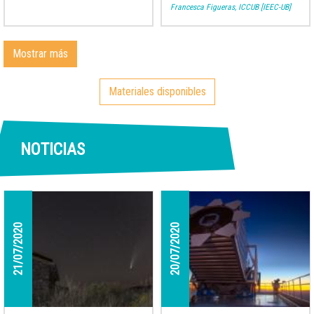
Francesca Figueras, ICCUB [IEEC-UB]
Mostrar más
Materiales disponibles
NOTICIAS
21/07/2020
20/07/2020