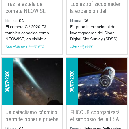
Tras la estela del
Los astrofísicos miden
cometa NEOWISE
la expansión del
Universo a lo largo de
Idioma
CA
Idioma
CA
11.000 millones de
El cometa C / 2020 F3,
El grupo internacional de
años
también conocido como
investigadores del Sloan
NEOWISE, es visible a
Digital Sky Survey (SDSS)
simple vista en el cielo del
publica hoy un análisis
Eduard Masana, ICCUB-IEEC
Héctor Gil, ICCUB
hemisferio norte estas
exhaustivo del mayor mapa
últimas semanas.
tridimensional del Universo
jamás creado, que llena los
vacíos más significativos en
09/07/2020
06/07/2020
nuestra exploración de la
historia del cosmos.
Un cataclismo cósmico
El ICCUB coorganizará
permite poner a prueba
el simposio de la ESA
la estructura cuántica
dedicado a la próxima