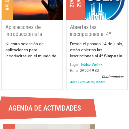
Aplicaciones de
Abiertas las
introducción a la
inscripciones al 4º
astronomía
Simposio de
Nuestra selección de
Desde el pasado 14 de junio,
Actividades Educativas
aplicaciones para
están abiertas las
del Espacio
introducirse en el mundo de
inscripciones al
4º Simposio
la astronomía son:
de Activi
Lugar
Edifici Vèrtex
Hora
09:00
19:30
Conferencias
Anna Farré-Mateu, ICCUB
AGENDA DE ACTIVIDADES