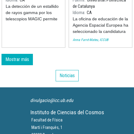
Idioma
CA
Fuente
Universitat Politècnica
del espacio- tiempo
generación de
La detección de un estallido
de Catalunya
científicos e ingenieros
de rayos gamma por los
Idioma
CA
espaciales
telescopios MAGIC permite
La oficina de educación de la
estudiar si la velocidad de la
Agencia Espacial Europea ha
luz en el vacío es una
seleccionado la candidatura
constante de la naturaleza.
de Barcelona, que lidera la
Anna Farré-Mateu, ICCUB
Universidad Politécnica de
Cataluña, para organizar la
próxima primavera el "4th
Mostrar más
Symposium on Space
Educational Activities".
Noticias
divulgacio@icc.ub.edu
Instituto de Ciencias del Cosmos
Facultad de Física
Martí i Franquès, 1