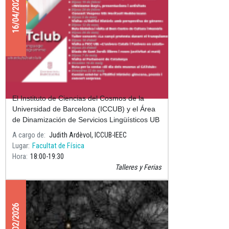
16/04/2026
Visita al ICCUB: "El universo Català y
el universo en catalán"
El Instituto de Ciencias del Cosmos de la
Universidad de Barcelona (ICCUB) y el Área
de Dinamización de Servicios Lingüísticos UB
organizan una actividad especial dirigida a los
A cargo de
Judith Ardèvol, ICCUB-IEEC
estudiantes de movi
Lugar
Facultat de Física
Hora
18:00
19:30
Talleres y Ferias
09/02/2026