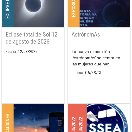
ECLIPSE DE SOL
EXPOSICIONES
Eclipse total de Sol 12
AstrónomAs
de agosto de 2026
Fecha
12/08/2026
La nueva exposición
‘AstrónomAs’ se centra en
las mujeres que han
dedicado sus noches y sus
Idioma
CA
ES
GL
días al estudio de la
astronomía.
APLICACIONES
27/04/2022
29/04/2022