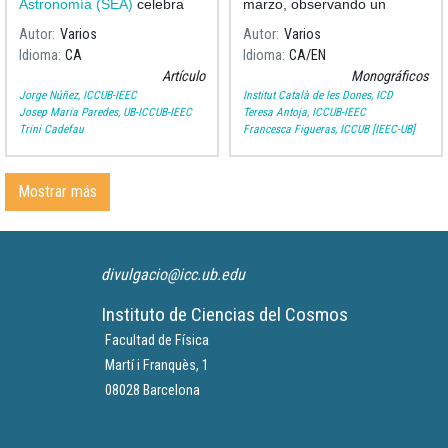
de la Sociedad
Astronomía (SEA)
celebra
marzo, observando un
Española de
los 100 años del nacimiento
eclipse de Luna, será sólo el
Autor
Varios
Autor
Varios
Astronomía
comienzo de un viaje
Idioma
CA
Idioma
CA
EN
fascinante.
Artículo
Monográficos
Jorge Núñez, ICCUB-IEEC
Institut Català de les Dones, ICD
Josep Maria Paredes, UB-ICCUB-IEEC
Teresa Antoja, ICCUB-IEEC
Trini Cadefau
Francesca Figueras, ICCUB [IEEC-UB]
Mostrar más
divulgacio@icc.ub.edu
Instituto de Ciencias del Cosmos
Facultad de Física
Martí i Franquès, 1
08028 Barcelona