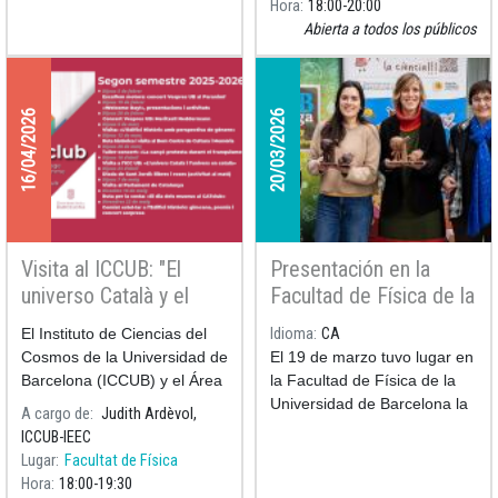
Hora
18:00
20:00
sencillo pero lleno de
que Pila
Abierta a todos los públicos
significado en el año del
centenario del nacimiento
de
esta científica
16/04/2026
20/03/2026
Visita al ICCUB: "El
Presentación en la
universo Català y el
Facultad de Física de la
universo en catalán"
Mona de ciencia
El Instituto de Ciencias del
Idioma
CA
astrónoma
Cosmos de la Universidad de
El 19 de marzo tuvo lugar en
Barcelona (ICCUB) y el Área
la Facultad de Física de la
de Dinamización de Servicios
Universidad de Barcelona la
A cargo de
Judith Ardèvol,
Lingüísticos UB organizan
presentación de la mona de
ICCUB-IEEC
una actividad especial
ciencia de este año: una
Lugar
Facultat de Física
dirigida a los estudiantes de
astrónoma de chocolate que
Hora
18:00
19:30
movi
contempla el universo desde