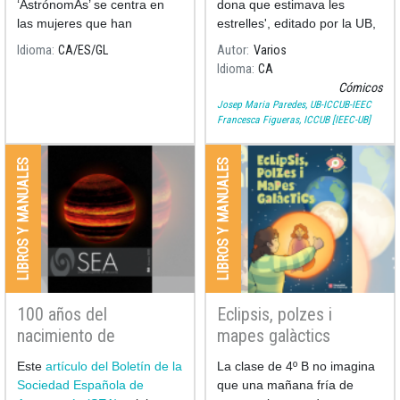
‘AstrónomAs’ se centra en
dona que estimava les
las mujeres que han
estrelles', editado por la UB,
dedicado sus noches y sus
escrito por Ramon Dilla (UB)
Idioma
CA
ES
GL
Autor
Varios
días al estudio de la
e ilustrado por Pilarín Bayés,
Idioma
CA
astronomía.
recoge los momentos más
Cómicos
significativos de la vida y l
Josep Maria Paredes, UB-ICCUB-IEEC
Francesca Figueras, ICCUB [IEEC-UB]
LIBROS Y MANUALES
LIBROS Y MANUALES
100 años del
Eclipsis, polzes i
nacimiento de
mapes galàctics
Assumpció Català y
Este
artículo del Boletín de la
La clase de 4º B no imagina
Poch en el Boletín 53
Sociedad Española de
que una mañana fría de