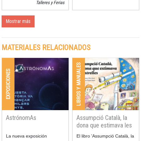
Talleres y Ferias
un telescopio, acompañada
de un sol y una luna bien
dulces. Es el cuarto año que
Mostrar más
la UB y el Gremio de
Pastelería de Barcelona se
alian para llevar a las
MATERIALES RELACIONADOS
pastelerías la mona de
ciencia, una figura de
Pascua con la que se quiere
LIBROS Y MANUALES
difundir la investigación y
EXPOSICIONES
despertar vocaciones
científicas entre los más
jóvenes.
AstrónomAs
Assumpció Català, la
dona que estimava les
estrelles
La nueva exposición
El libro 'Assumpció Català, la