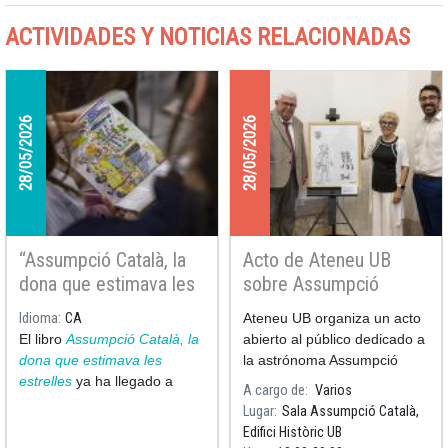
ACTIVIDADES Y NOTICIAS RELACIONADAS
28/05/2026
28/05/2026
“Assumpció Català, la
Acto de Ateneu UB
dona que estimava les
sobre Assumpció
estrelles” llega a todas
Català y presentación
Idioma
CA
Ateneu UB organiza un acto
las bibliotecas de
del dibujo de Pilarín
El libro
Assumpció Català, la
abierto al público dedicado a
Cataluña
Bayés dedicado a la
dona que estimava les
la astrónoma Assumpció
astrónoma
estrelles
ya ha llegado a
Català con la presentación
A cargo de
Varios
todas las bibliotecas y
del libro Assumpció Català, la
Lugar
Sala Assumpció Català,
bibliobuses de Cataluña,
mujer que amaba las
Edifici Històric UB
culminando así con un gesto
estrellas, así como del dibujo