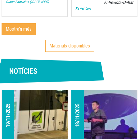
Claus Fabricius (ICCUB-IEEC)
Entrevista/Debat
Xavier Luri
Mostra'n més
Materials disponibles
NOTÍCIES
19/11/2025
18/11/2025