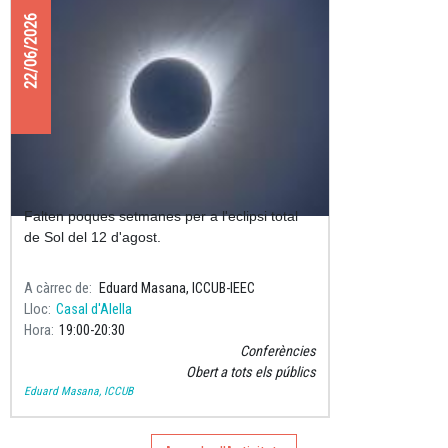
22/06/2026
Preparats per l'eclipsi total de Sol?
Falten poques setmanes per a l'eclipsi total
de Sol del 12 d'agost.
A càrrec de
Eduard Masana, ICCUB-IEEC
Lloc
Casal d'Alella
Hora
19:00
20:30
Conferències
Obert a tots els públics
Eduard Masana, ICCUB