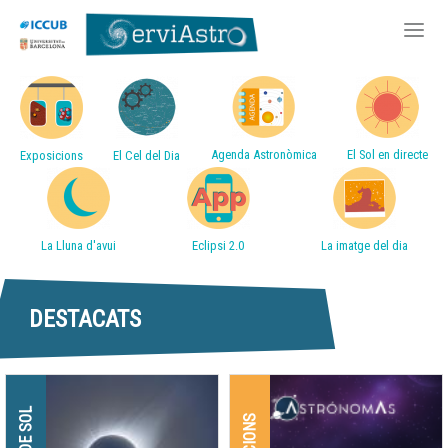
Accessos directes
Vés
al
contingut
Agenda Astronòmica
El Sol en directe
Exposicions
El Cel del Dia
La Lluna d'avui
Eclipsi 2.0
La imatge del dia
DESTACATS