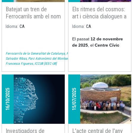
Batejat un tren de
Els ritmes del cosmos:
Ferrocarrils amb el nom
art i ciència dialoguen a
d'Assumpció Català i
la XIV Mostra Sonora i
Idioma
CA
Idioma
CA
Poch, la primera
Visual
professora astrònoma
El passat
12 de novembre
de l'Estat
de 2025
, el
Centre Cívic
Convent de Sant Agustí
va
Ferrocarrils de la Generalitat de Catalunya, FGC
acollir la jornada
“Els ritmes
Salvador Ribas, Parc Astronòmic del Montsec
Francesca Figueras, ICCUB [IEEC-UB]
del cosmos”
, en el marc de
la
XIV Mostra Sonora i
Visual
, un festival dedicat a
l’experimentació sonora i
visual.
16/10/2025
15/07/2025
Investigadors de
L'acte central de l'any