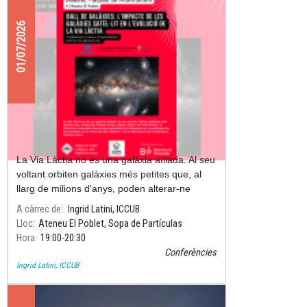
01/07/2026
Ball de galàxies: l'impacte de les
galàxies satèl·lit en l'evolució de la
Via Làctia
La Via Làctia no és una galàxia aïllada. Al seu
voltant orbiten galàxies més petites que, al
llarg de milions d'anys, poden alterar-ne
l'estructura i la dinàmica.
A càrrec de
Ingrid Latini, ICCUB
Lloc
Ateneu El Poblet, Sopa de Partículas
Hora
19:00
20:30
Conferències
Ingrid Latini, ICCUB