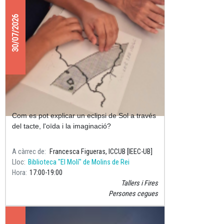
30/07/2026
Descobrim l'eclipsi de Sol amb tots
els sentits
Com es pot explicar un eclipsi de Sol a través
del tacte, l'oïda i la imaginació?
A càrrec de
Francesca Figueras, ICCUB [IEEC-UB]
Lloc
Biblioteca "El Molí" de Molins de Rei
Hora
17:00
19:00
Tallers i Fires
Persones cegues