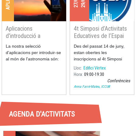
Aplicacions
4t Simposi d’Activitats
d'introducció a
Educatives de l’Espai
l'astronomia
La nostra selecció
Des del passat 14 de juny,
d'aplicacions per introduir-se
estan obertes les
al món de l'astronomia són:
inscripcions al 4t Simposi
d’Activitats Educative
Lloc
Edifici Vèrtex
Hora
09:00
19:30
Conferències
Anna Farré-Mateu, ICCUB
AGENDA D'ACTIVITATS