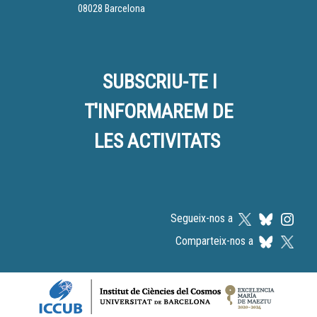
08028 Barcelona
SUBSCRIU-TE I
T'INFORMAREM DE
LES ACTIVITATS
Segueix-nos a
Comparteix-nos a
Logos footer