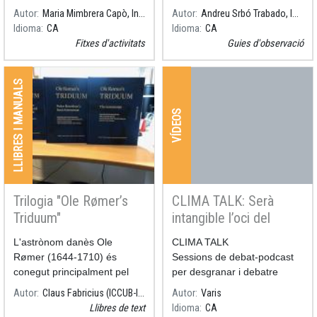
la Via làctia.
25 d’octubre de 2022.
Autor
Maria Mimbrera Capò, Institut Guindàvols
Autor
Andreu Srbó Trabado, INS Lladonosa
Idioma
CA
Idioma
CA
Fitxes d'activitats
Guies d'observació
LLIBRES I MANUALS
VÍDEOS
Trilogia "Ole Rømer’s
CLIMA TALK: Serà
Triduum"
intangible l’oci del
futur?
L'astrònom danès Ole
CLIMA TALK
Rømer (1644-1710) és
Sessions de debat-podcast
conegut principalment pel
per desgranar i debatre
descobriment de la velocitat
solucions a l'emergència
Autor
Claus Fabricius (ICCUB-IEEC)
Autor
Varis
de la llum
climàtica, sota el lema
Llibres de text
Idioma
CA
"DESMATERIALITZANT".