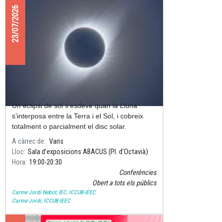
23/07/2026
CONFERÈNCIA “L’eclipsi del segle”
Un eclipsi de sol s’esdevé quan la Lluna
s’interposa entre la Terra i el Sol, i cobreix
totalment o parcialment el disc solar.
A càrrec de
Varis
Lloc
Sala d’exposicions ABACUS (Pl. d’Octavià)
Hora
19:00
20:30
Conferències
Obert a tots els públics
Carme Jordi Nebot, IEC, ICCUB-IEEC
Carme Jordi, ICCUB-IEEC