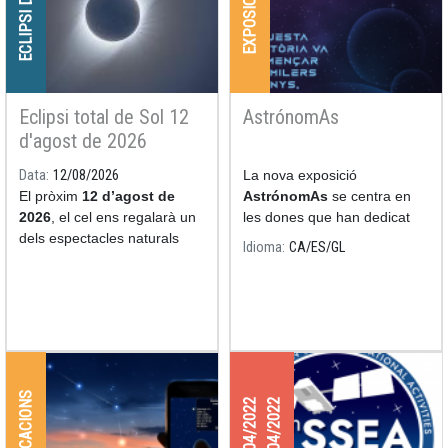
ECLIPSI DE SOL
EXPOSICIONS
Eclipsi total de Sol 12
AstrónomAs
d'agost de 2026
Data
12/08/2026
La nova exposició
El pròxim
12 d’agost de
AstrónomAs
se centra en
2026
, el cel ens regalarà un
les dones que han dedicat
dels espectacles naturals
les seves nits i els seus dies
Idioma
CA
ES
GL
més impressionants: un
a l'estudi de l'astronomia.
eclipsi total de Sol.
APLICACIONS
27/04/2022
29/04/2022