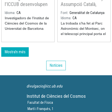
l’ICCUB desenvolupen
Assumpció Català,
noves tècniques
primera professora
Idioma
CA
Font
Generalitat de Catalunya
d’intel·ligència artificial
astrònoma l'Estat,
Investigadors de l’Institut de
Idioma
CA
per resoldre equacions
reflexiona sobre dones
Ciències del Cosmos de la
La trobada s’ha fet al Parc
complexes en física
i ciència
Universitat de Barcelona
Astronòmic del Montsec, on
(ICCUB) han desenvolupat
el telescopi principal porta el
un nou marc de treball basat
seu nom.
en l’aprenentatge automàtic
que millora de manera
Mostra'n més
notable la resolució
d’equacions diferencials
Notícies
complexes, especialment en
casos en què els mètodes
tradicionals tenen dificultats.
divulgacio@icc.ub.edu
Institut de Ciències del Cosmos
Facultat de Física
Martí i Franquès, 1