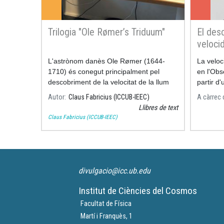
Trilogia "Ole Rømer’s Triduum"
El des
velocid
implic
L'astrònom danès Ole Rømer (1644-
La veloc
Cassin
1710) és conegut principalment pel
en l'Obs
descobriment de la velocitat de la llum
partir d'
Autor
Claus Fabricius (ICCUB-IEEC)
A càrrec 
Llibres de text
Claus Fabricius (ICCUB-IEEC)
divulgacio@icc.ub.edu
Institut de Ciències del Cosmos
Facultat de Física
Martí i Franquès, 1