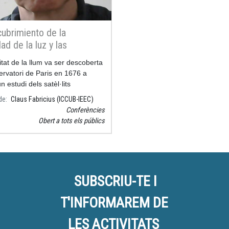
cubrimiento de la
ad de la luz y las
aciones de Rømer y
itat de la llum va ser descoberta
i
ervatori de Paris en 1676 a
un estudi dels satèl·lits
de
Claus Fabricius (ICCUB-IEEC)
Conferències
Obert a tots els públics
SUBSCRIU-TE I
T'INFORMAREM DE
LES ACTIVITATS