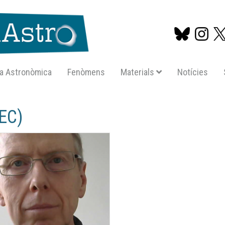
a Astronòmica
Fenòmens
Materials
Notícies
Vés
al
EEC)
contingut