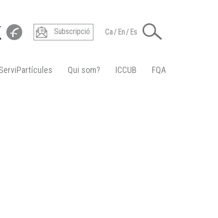
Subscripció
Ca
/
En
/
Es
ServiPartícules
Qui som?
ICCUB
FQA