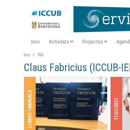
Navegació principal SA
Inici
Activitats
Projectes
Agend
Inici
765
Claus Fabricius (ICCUB-I
LLIBRES I MANUALS
11/01/2021