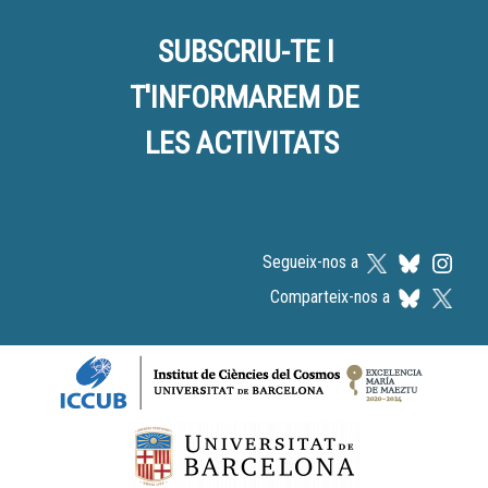
SUBSCRIU-TE I
T'INFORMAREM DE
LES ACTIVITATS
Segueix-nos a
Comparteix-nos a
Logos footer