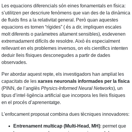
Les equacions diferencials són eines fonamentals en física:
s’utilitzen per descriure fenòmens que van des de la dinàmica
de fluids fins a la relativitat general. Però quan aquestes
equacions es tornen “rígides” ( és a dir, impliquen escales
molt diferents o paràmetres altament sensibles), esdevenen
extremadament difícils de resoldre. Això és especialment
rellevant en els problemes inversos, on els científics intenten
deduir lleis físiques desconegudes a partir de dades
observades.
Per abordar aquest repte, els investigadors han ampliat les
capacitats de les
xarxes neuronals informades per la física
(PINN, de l’anglès
Physics‑Informed Neural Networks
), un
tipus d’intel·ligència artificial que incorpora les lleis físiques
en el procés d’aprenentatge.
L’enfocament proposat combina dues tècniques innovadores:
Entrenament multicap (Multi‑Head, MH)
: permet que