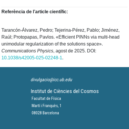
Referència de l’article científic:
Tarancón‑Álvarez, Pedro; Tejerina‑Pérez, Pablo; Jiménez,
Raúl; Protopapas, Pavlos. «Efficient PINNs via multi‑head
unimodular regularization of the solutions space».
Communications Physics
, agost de 2025. DOI:
10.1038/s42005‑025‑02248‑1
.
divulgacio@icc.ub.edu
Institut de Ciències del Cosmos
Facultat de Física
Martí i Franquès, 1
08028 Barcelona