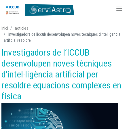
Vés
Inici
noticies
al
investigadors de liccub desenvolupen noves tecniques dintelligencia
contingut
artificial resoldre
Investigadors de l’ICCUB
desenvolupen noves tècniques
d’intel·ligència artificial per
resoldre equacions complexes en
física