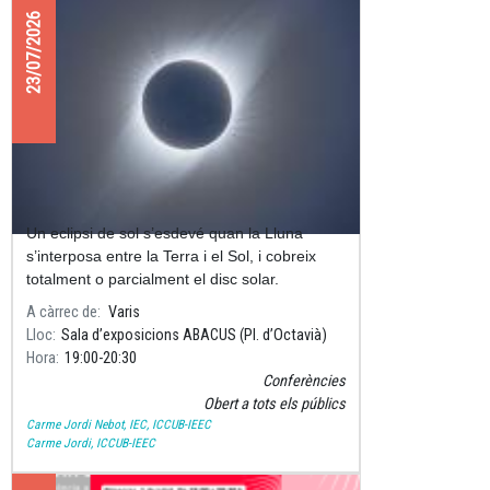
23/07/2026
CONFERÈNCIA “L’eclipsi del segle”
Un eclipsi de sol s’esdevé quan la Lluna
s’interposa entre la Terra i el Sol, i cobreix
totalment o parcialment el disc solar.
A càrrec de
Varis
Lloc
Sala d’exposicions ABACUS (Pl. d’Octavià)
Hora
19:00
20:30
Conferències
Obert a tots els públics
Carme Jordi Nebot, IEC, ICCUB-IEEC
Carme Jordi, ICCUB-IEEC