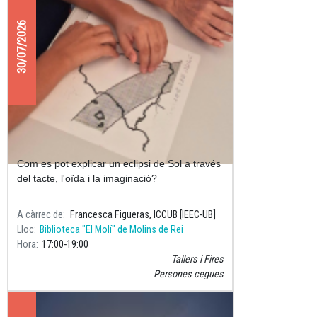
30/07/2026
Descobrim l'eclipsi de Sol amb tots
els sentits
Com es pot explicar un eclipsi de Sol a través
del tacte, l'oïda i la imaginació?
A càrrec de
Francesca Figueras, ICCUB [IEEC-UB]
Lloc
Biblioteca "El Molí" de Molins de Rei
Hora
17:00
19:00
Tallers i Fires
Persones cegues