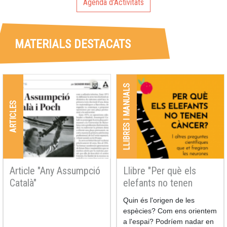
Agenda d'Activitats
MATERIALS DESTACATS
LLIBRES I MANUALS
ARTICLES
Article "Any Assumpció
Llibre "Per què els
Català"
elefants no tenen
càncer"
Quin és l'origen de les
espècies? Com ens orientem
a l'espai? Podríem nadar en