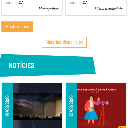
Idioma
CA
Idioma
CA
secrets. Però, com es
senceres, nebuloses o tots
Monogràfics
Fitxes d'activitats
formen aquests objectes
aquests elements gegants
celestes?
que
Mostra'n més
Materials disponibles
NOTÍCIES
19/02/2026
13/02/2026