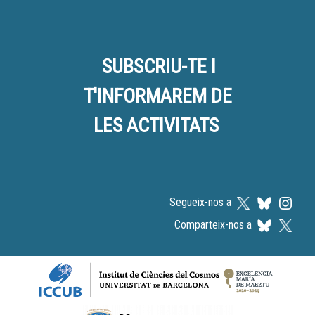
SUBSCRIU-TE I
T'INFORMAREM DE
LES ACTIVITATS
Segueix-nos a
Comparteix-nos a
Logos footer