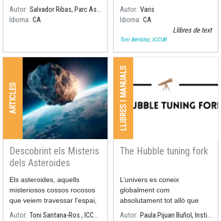
una piscina de mel? Per què
Autor
Salvador Ribas, Parc Astronòmic del Montsec
Autor
Varis
el càncer no afecta igual a
Idioma
CA
Idioma
CA
totes les espècies?
Llibres de text
Toni Bertólez, ICCUB
LLIBRES I MANUALS
ARTICLES
Descobrint els Misteris
The Hubble tuning fork
dels Asteroides
Els asteroides, aquells
L’univers es coneix
misteriosos cossos rocosos
globalment com
que veiem travessar l'espai,
absolutament tot allò que
continuen fascinant els
existeix, des dels objectes
Autor
Toni Santana-Ros , ICCUB-UA
Autor
Paula Pijuan Buñol, Institut Guindàvols
científics amb els seus
més petits fins a galàxies