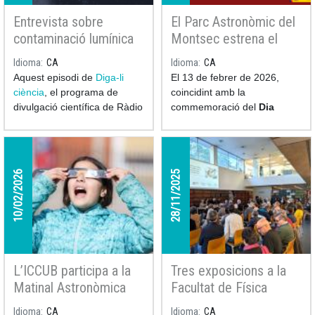
Entrevista sobre
El Parc Astronòmic del
contaminació lumínica
Montsec estrena el
al "Diga-li ciència" de
curt per a planetaris
Idioma
CA
Idioma
CA
RNE
Assumpció Català i la
Aquest episodi de
Diga-li
El 13 de febrer de 2026,
passió per l’astronomia
ciència
, el programa de
coincidint amb la
divulgació científica de Ràdio
commemoració del
Dia
4 (RNE) conduït per
Pere
Internacional de la Dona i
Buhigas
i
Núria Coll
,
la Nena en la Ciència
, el
aborda la problemàtica de la
Parc Astronòmic del Montsec
contaminació lumínica de la
va estrenar el curtmetratge
10/02/2026
28/11/2025
mà de l’investigador ICCUB-
per a planetaris Assumpció
IEEC
Héctor Linares
.
Català i la passió per
l’astronomia.
L’ICCUB participa a la
Tres exposicions a la
Matinal Astronòmica
Facultat de Física
del Febrer Científic a
celebren el llegat
Idioma
CA
Idioma
CA