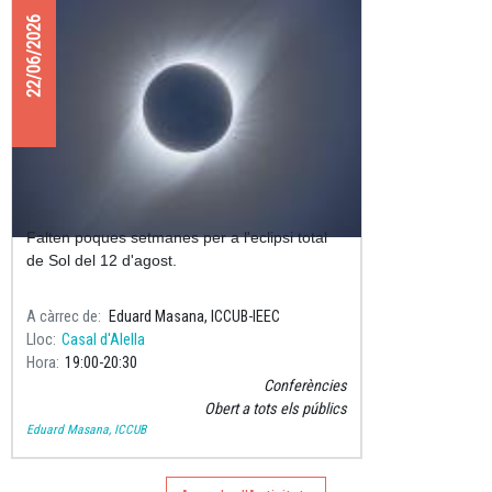
22/06/2026
Preparats per l'eclipsi total de Sol?
Falten poques setmanes per a l'eclipsi total
de Sol del 12 d'agost.
A càrrec de
Eduard Masana, ICCUB-IEEC
Lloc
Casal d'Alella
Hora
19:00
20:30
Conferències
Obert a tots els públics
Eduard Masana, ICCUB