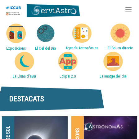
Accessos directes
Vés
al
contingut
Agenda Astronòmica
El Sol en directe
Exposicions
El Cel del Dia
La Lluna d'avui
Eclipsi 2.0
La imatge del dia
DESTACATS