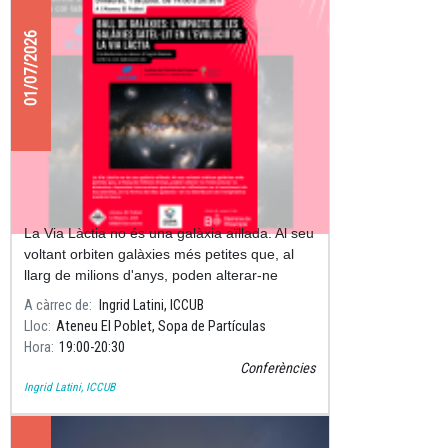
01/07/2026
Ball de galàxies: l'impacte de les
galàxies satèl·lit en l'evolució de la
Via Làctia
La Via Làctia no és una galàxia aïllada. Al seu
voltant orbiten galàxies més petites que, al
llarg de milions d'anys, poden alterar-ne
l'estructura i la dinàmica.
A càrrec de
Ingrid Latini, ICCUB
Lloc
Ateneu El Poblet, Sopa de Partículas
Hora
19:00
20:30
Conferències
Ingrid Latini, ICCUB