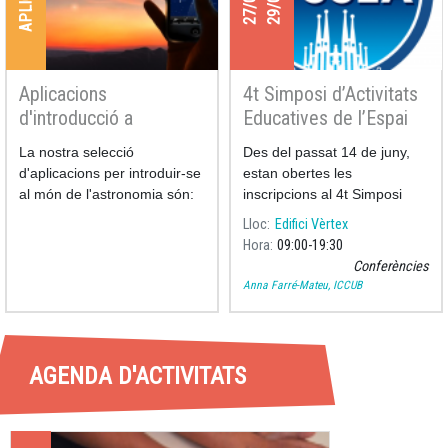
Aplicacions
4t Simposi d’Activitats
d'introducció a
Educatives de l’Espai
l'astronomia
La nostra selecció
Des del passat 14 de juny,
d'aplicacions per introduir-se
estan obertes les
al món de l'astronomia són:
inscripcions al 4t Simposi
d’Activitats Educative
Lloc
Edifici Vèrtex
Hora
09:00
19:30
Conferències
Anna Farré-Mateu, ICCUB
AGENDA D'ACTIVITATS