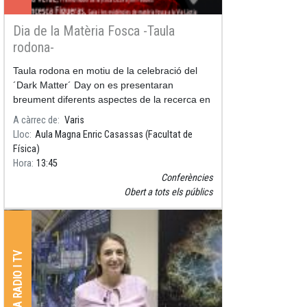
Dia de la Matèria Fosca -Taula
rodona-
Taula rodona en motiu de la celebració del
´Dark Matter´ Day on es presentaran
breument diferents aspectes de la recerca en
aquest tema al nostre Institut per donar pas a
A càrrec de
Varis
un ampli torn de preguntes
Lloc
Aula Magna Enric Casassas (Facultat de
Física)
Hora
13:45
Conferències
Obert a tots els públics
PREMSA RADIO I TV