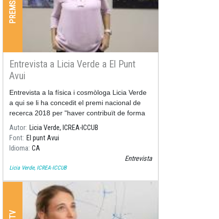
Entrevista a Licia Verde a El Punt
Avui
Entrevista a la física i cosmòloga Licia Verde
a qui se li ha concedit el premi nacional de
recerca 2018 per "haver contribuït de forma
decisiva a entendre com es distribueixen la
Autor
Licia Verde, ICREA-ICCUB
matèria i l'energia fosca a l'univers"
Font
El punt Avui
Idioma
CA
Entrevista
Licia Verde, ICREA-ICCUB