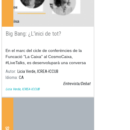
Big Bang: ¿L'inici de tot?
En el marc del cicle de conferències de la
Funcació "La Caixa" al CosmoCaixa,
#LiveTalks, es desenvoluparà una conversa
entre el físic Miquel Sureda i la nostra
Autor
Licia Verde, ICREA-ICCUB
investigadora Licia Verde, on ens su
Idioma
CA
Entrevista/Debat
Licia Verde, ICREA-ICCUB