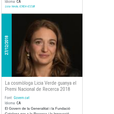
Idioma
CA
Licia Verde, ICREA-ICCUB
27/12/2018
La cosmòloga Licia Verde guanya el
Premi Nacional de Recerca 2018
Font
Govern.cat
Idioma
CA
El Govern de la Generalitat i la Fundació
Catalana per a la Recerca i la Innovació