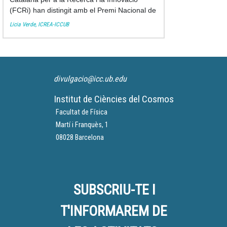
(FCRi) han distingit amb el Premi Nacional de
Recerca 2018 la cosmòloga i astrofísica
Licia Verde, ICREA-ICCUB
teòrica italiana Licia Verde,
divulgacio@icc.ub.edu
Institut de Ciències del Cosmos
Facultat de Física
Martí i Franquès, 1
08028 Barcelona
SUBSCRIU-TE I
T'INFORMAREM DE