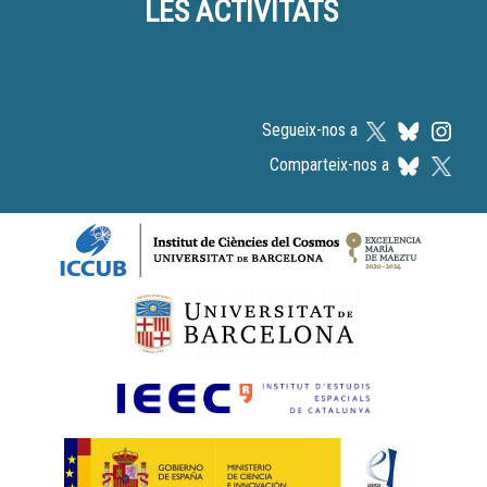
LES ACTIVITATS
Segueix-nos a
Comparteix-nos a
Logos footer