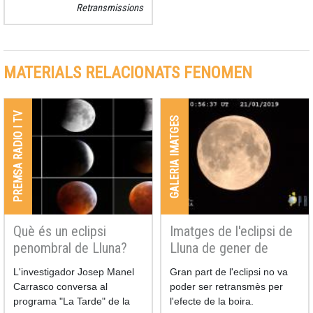
Retransmissions
MATERIALS RELACIONATS FENOMEN
PREMSA RADIO I TV
GALERIA IMATGES
Què és un eclipsi
Imatges de l'eclipsi de
penombral de Lluna?
Lluna de gener de
2019- retransmissió
L'investigador Josep Manel
Gran part de l'eclipsi no va
Carrasco conversa al
poder ser retransmès per
programa "La Tarde" de la
l'efecte de la boira.