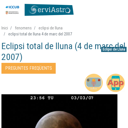
Vés
Inici
fenomens
eclipsi de lluna
al
eclipsi total de lluna 4 de marc del 2007
contingut
Eclipsi total de lluna (4 de març del
Eclipsi de Lluna
2007)
Accessos directes Fenomen
PREGUNTES FREQÜENTS