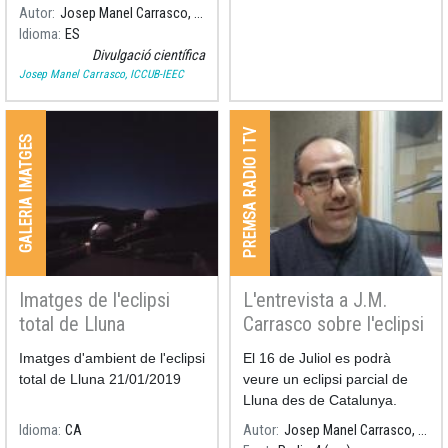
cadena COPE sobre el
Autor
Josep Manel Carrasco, ICCUB-IEEC
primer eclipsi penombral de
Idioma
ES
lluna de 2020. Ens explica
Divulgació científica
les diferències entre eclipsi
Josep Manel Carrasco, ICCUB-IEEC
total, parcial o penombral.
PREMSA RADIO I TV
GALERIA IMATGES
Imatges de l'eclipsi
L'entrevista a J.M.
total de Lluna
Carrasco sobre l'eclipsi
21/01/2019
de Lluna
Imatges d'ambient de l'eclipsi
El 16 de Juliol es podrà
total de Lluna 21/01/2019
veure un eclipsi parcial de
Lluna des de Catalunya.
L'astrònom Josep Manel
Idioma
CA
Autor
Josep Manel Carrasco, ICCUB-IEEC
Carrasco, autor del libre