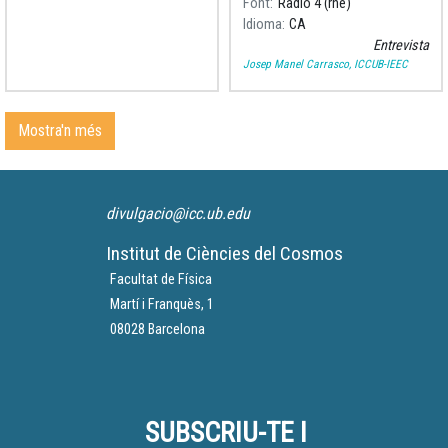
Font
Radio 4 (rne)
"Cosmos: Una inmersión
Idioma
CA
rápida", ho explica a "El Matí
Entrevista
a Radio 4" i ens dóna
Josep Manel Carrasco, ICCUB-IEEC
consells per observar-lo.
Mostra'n més
divulgacio@icc.ub.edu
Institut de Ciències del Cosmos
Facultat de Física
Martí i Franquès, 1
08028 Barcelona
SUBSCRIU-TE I