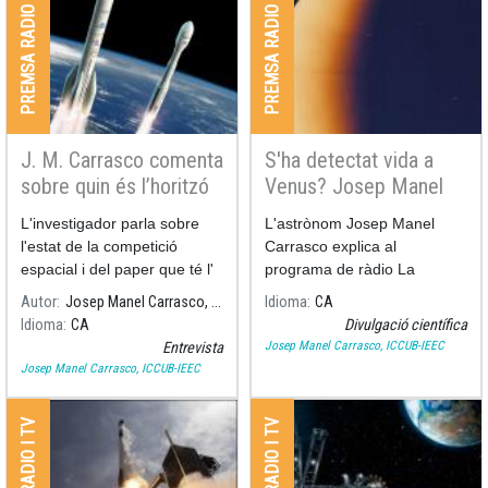
PREMSA RADIO I TV
PREMSA RADIO I TV
Podeu veure la seva
Podeu veure la seva
participació aquí:
participació aquí:
J. M. Carrasco comenta
S'ha detectat vida a
sobre quin és l’horitzó
Venus? Josep Manel
de l’ESA en la
Carrasco en parla a
L'investigador parla sobre
L'astrònom Josep Manel
investigació espacial
Ràdio Sant Boi
l'estat de la competició
Carrasco explica al
espacial i del paper que té l'
programa de ràdio La
República Santboiana de
Autor
Josep Manel Carrasco, ICCUB-IEEC
Idioma
CA
Ràdio Sant Boi, la detecció
Idioma
CA
Divulgació científica
de fosfà a l'atmosfera de
Josep Manel Carrasco, ICCUB-IEEC
Entrevista
Venus.
Josep Manel Carrasco, ICCUB-IEEC