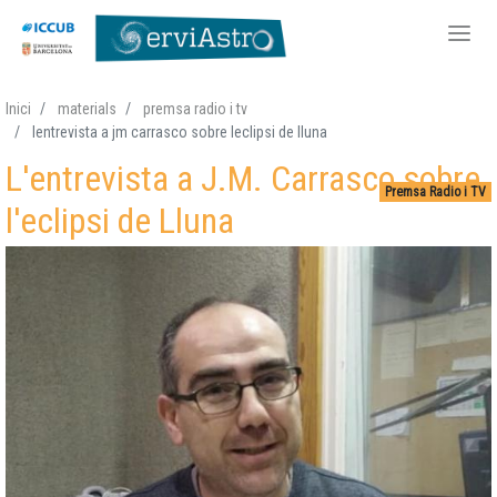
Vés
Inici
materials
premsa radio i tv
al
lentrevista a jm carrasco sobre leclipsi de lluna
contingut
L'entrevista a J.M. Carrasco sobre
Premsa Radio i TV
l'eclipsi de Lluna