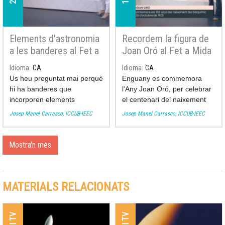
Elements d'astronomia
Recordem la figura de
a les banderes al Fet a
Joan Oró al Fet a Mida
Mida
Idioma
CA
Idioma
CA
Us heu preguntat mai perquè
Enguany es commemora
hi ha banderes que
l'Any Joan Oró, per celebrar
incorporen elements
el centenari del naixement
astronòmics (estrelles,
del bioquímic lleidatà
Josep Manel Carrasco, ICCUB-IEEC
Josep Manel Carrasco, ICCUB-IEEC
llunes, el sol)? Aquesta
llicenciat a la Universitat de
setmana l'astrònom de
Barcelona. Recordem
l'Institut de Ciències del
l'empremta que va deixar al
Mostra'n més
Cosmos de la Universitat de
món de la ciència amb
Barcelona Josep Manel
l'astrònom de l'Institut de
Carrasco ens porta un recull
Ciències del Cosmos de la
MATERIALS RELACIONATS
de les més curioses i ens
UB (ICCUB) Josep Manel
explica el seu significat.
Carrasco.