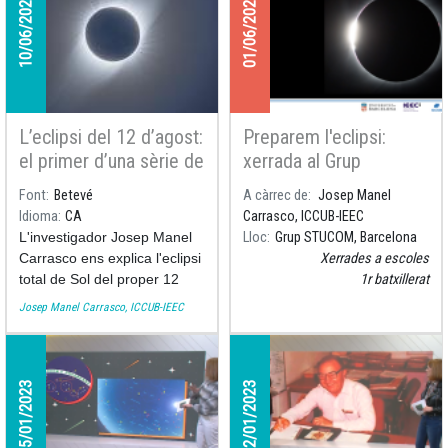
10/06/2026
01/06/2026
L’eclipsi del 12 d’agost:
Preparem l'eclipsi:
el primer d’una sèrie de
xerrada al Grup
tres eclipsis en dos
STUCOM
Font
Betevé
A càrrec de
Josep Manel
anys
Idioma
CA
Carrasco, ICCUB-IEEC
L'investigador Josep Manel
Lloc
Grup STUCOM, Barcelona
Carrasco ens explica l'eclipsi
Xerrades a escoles
total de Sol del proper 12
1r batxillerat
d'agost de 2026 a
Betevé
.
Josep Manel Carrasco, ICCUB-IEEC
25/01/2023
12/01/2023