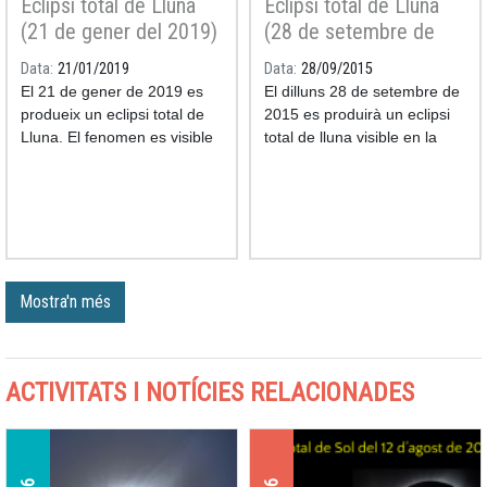
Eclipsi total de Lluna
Eclipsi total de Lluna
(21 de gener del 2019)
(28 de setembre de
2015)
Data
21/01/2019
Data
28/09/2015
El 21 de gener de 2019 es
El dilluns 28 de setembre de
produeix un eclipsi total de
2015 es produirà un eclipsi
Lluna. El fenomen es visible
total de lluna visible en la
des de Catalunya.
seva totalitat des de tota la
Península Ibèrica, les Illes
Balears i Canàries. L'eclipsi
es veurà també des de la
resta d'Europa, Amèrica,
Àfrica i oest d'Àsia si bé en
alguns llocs només serà
Mostra'n més
parcial.
ACTIVITATS I NOTÍCIES RELACIONADES