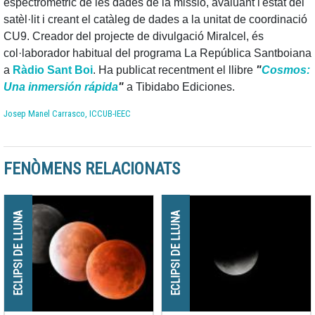
espectromètric de les dades de la missió, avaluant l'estat del
satèl·lit i creant el catàleg de dades a la unitat de coordinació
CU9. Creador del projecte de divulgació Miralcel, és
col·laborador habitual del programa La República Santboiana
a
Ràdio Sant Boi
. Ha publicat recentment el llibre
"
Cosmos:
Una inmersión rápida
"
a Tibidabo Ediciones.
Josep Manel Carrasco, ICCUB-IEEC
FENÒMENS RELACIONATS
ECLIPSI DE LLUNA
ECLIPSI DE LLUNA