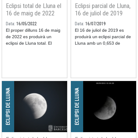
Eclipsi total de Lluna el
Eclipsi parcial de Lluna,
16 de maig de 2022
16 de juliol de 2019
Data
16/05/2022
Data
16/07/2019
El proper dilluns 16 de maig
El 16 de juliol de 2019 es
de 2022 es produirà un
produirà un eclipsi parcial de
eclipsi de Lluna total.
El
Lluna amb un 0,653 de
màxim de l'eclipsi es
magnitud de l'ombra. El
produirà a les 06:11 hora
màxim de l'eclipsi es
oficial a Espanya (04:11
TU
).
produirà a les 23:30 hora
oficial a Espanya (21:30 TU)
i l'esdeveniment finalitzarà a
les 02:17 del dia 17 hora
oficial (00:17 TU).
ECLIPSI DE LLUNA
ECLIPSI DE LLUNA