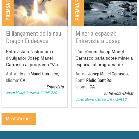
PREMSA RADIO I TV
PREMSA RADIO I TV
El llançament de la nau
Mineria espacial:
Dragon Endeavour
Entrevista a Josep
explicat a Rac1
Manel Carrasco
Entrevista a l'astrònom i
L'astrònom Josep Manel
divulgador Josep Manel
Carrasco parla sobre mineria
Carrasco al programa "Via
espacial al programa de
Lliure" a RAC1, amb el motiu
Ràdio Sant Boi La República
Autor
Josep Manel Carrasco, ICCUB-IEEC
Autor
Josep Manel Carrasco, ICCUB-IEEC
del llançament de la nau
Santboiana.
Idioma
CA
Font
Ràdio Sant Boi
"Dragon Endeavour" de la
Entrevista
Idioma
CA
NASA i SpaceX.
Josep Manel Carrasco, ICCUB-IEEC
Entrevista/Debat
Josep Manel Carrasco, ICCUB-IEEC
Mostra'n més