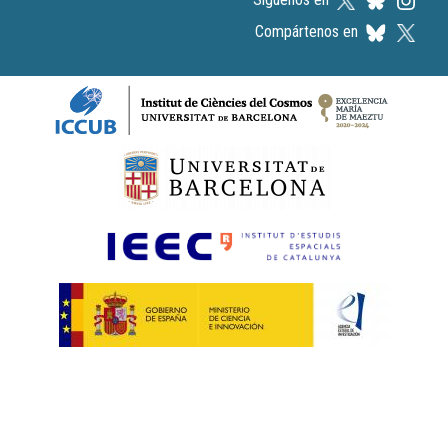
Compártenos en
Logos footer