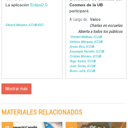
La aplicación
Eclipsi2.0
Cosmos de la UB
participará
A cargo de
Varios
Eduard Masana, ICCUB-IEEC
Charlas en escuelas
Abierta a todos los públicos
"Vincent Mathieu, ICCUB
Antonio Márquez, ICCUB
Arnau Ríos, ICCUB
Assumpta Parreño, ICCUB
Cristian Moreno, ICCUB
Íñigo Asiáin, ICCUB
Juan Torres, ICCUB
Bruno Julià, ICCUB
Mostrar más
MATERIALES RELACIONADOS