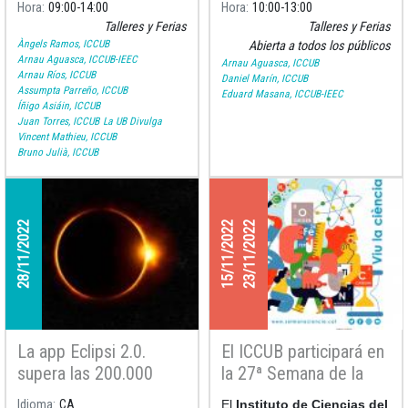
Hora
09:00
14:00
Hora
10:00
13:00
Talleres y Ferias
Talleres y Ferias
Àngels Ramos, ICCUB
Abierta a todos los públicos
Arnau Aguasca, ICCUB-IEEC
Arnau Aguasca, ICCUB
Arnau Ríos, ICCUB
Daniel Marín, ICCUB
Assumpta Parreño, ICCUB
Eduard Masana, ICCUB-IEEC
Íñigo Asiáin, ICCUB
Juan Torres, ICCUB
La UB Divulga
Vincent Mathieu, ICCUB
Bruno Julià, ICCUB
28/11/2022
15/11/2022
23/11/2022
La app Eclipsi 2.0.
El ICCUB participará en
supera las 200.000
la 27ª Semana de la
descargas
Ciencia de la FCRI
Idioma
CA
El
Instituto de Ciencias del