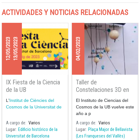
ACTIVIDADES Y NOTICIAS RELACIONADAS
12/05/2023
13/05/2023
04/02/2023
IX Fiesta de la Ciencia
Taller de
de la UB
Constelaciones 3D en
la Biblioteca Municipal
L'
Institut de Ciències del
El Instituto de Ciencias del
de Bellavista
Cosmos de la Universitat de
Cosmos de la UB vuelve este
año a p
A cargo de
Varios
A cargo de
Varios
Lugar
Edificio histórico de la
Lugar
Plaça Major de Bellavista
Universitat de Barcelona
(Les Franqueses del Vallès)