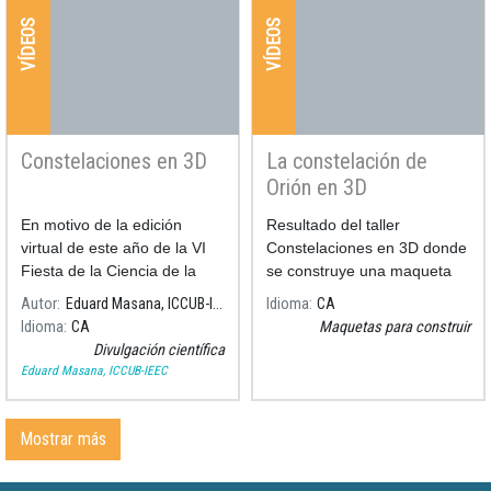
VÍDEOS
VÍDEOS
Constelaciones en 3D
La constelación de
Orión en 3D
En motivo de la edición
Resultado del taller
virtual de este año de la VI
Constelaciones en 3D donde
Fiesta de la Ciencia de la
se construye una maqueta
UB, el astrónomo Eduard
en 3 dimensiones de la
Autor
Eduard Masana, ICCUB-IEEC
Idioma
CA
Masana nos explica en este
constelación de Orión para
Idioma
CA
Maquetas para construir
vídeo que es el Taller de
poder observar desde
Divulgación científica
Constelaciones en 3D,
diferentes perspectivas.
Eduard Masana, ICCUB-IEEC
donde se construye la
constel·lación de Orión.
Mostrar más