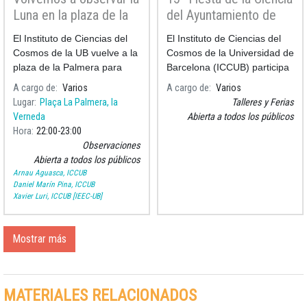
Luna en la plaza de la
del Ayuntamiento de
Palmera
Barcelona
El Instituto de Ciencias del
El Instituto de Ciencias del
Cosmos de la UB vuelve a la
Cosmos de la Universidad de
plaza de la Palmera para
Barcelona (ICCUB) participa
realizar una observación
en la
A cargo de
Varios
A cargo de
Varios
pública de la Luna para
Lugar
Plaça La Palmera, la
Talleres y Ferias
celebrar sus fiestas de ba
Verneda
Abierta a todos los públicos
Hora
22:00
23:00
Observaciones
Abierta a todos los públicos
Arnau Aguasca, ICCUB
Daniel Marín Pina, ICCUB
Xavier Luri, ICCUB [IEEC-UB]
Mostrar más
MATERIALES RELACIONADOS