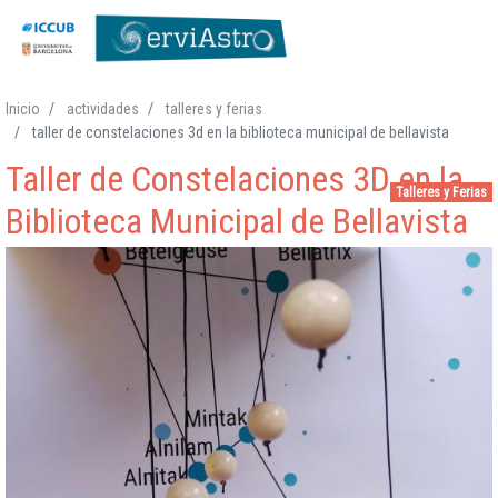
Pasar
Inicio
actividades
talleres y ferias
al
taller de constelaciones 3d en la biblioteca municipal de bellavista
contenido
Taller de Constelaciones 3D en la
principal
Talleres y Ferias
Biblioteca Municipal de Bellavista