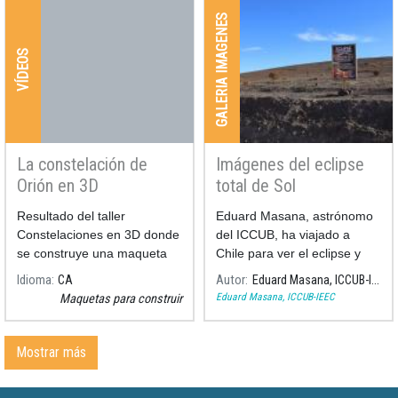
GALERIA IMAGENES
VÍDEOS
La constelación de
Imágenes del eclipse
Orión en 3D
total de Sol
02/07/2019 - Chile
Resultado del taller
Eduard Masana, astrónomo
Constelaciones en 3D donde
del ICCUB, ha viajado a
se construye una maqueta
Chile para ver el eclipse y
en 3 dimensiones de la
tomar algunas imágenes del
Idioma
CA
Autor
Eduard Masana, ICCUB-IEEC
constelación de Orión para
fenómeno.
Eduard Masana, ICCUB-IEEC
Maquetas para construir
poder observar desde
diferentes perspectivas.
Mostrar más