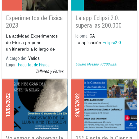
Experimentos de Física
La app Eclipsi 2.0.
2023
supera las 200.000
descargas
La actividad Experimentos
Idioma
CA
de Física propone
La aplicación
Eclipsi2.0
un itinerario a lo largo de
diversos ámbitos de la Física
A cargo de
Varios
realitzado a través de
Eduard Masana, ICCUB-IEEC
Lugar
Facultat de Física
diversos experimentos
Talleres y Ferias
presentados per
professores-monitores de la
F
10/06/2022
28/05/2022
Volvemos a observar la
15ª Fiesta de la Ciencia