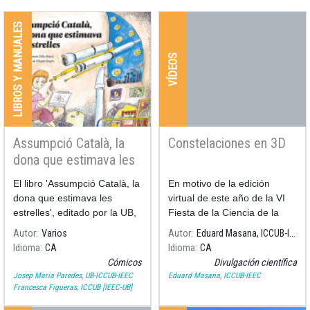
LIBROS Y MANUALES
VÍDEOS
Assumpció Català, la
Constelaciones en 3D
dona que estimava les
estrelles
El libro 'Assumpció Català, la
En motivo de la edición
dona que estimava les
virtual de este año de la VI
estrelles', editado por la UB,
Fiesta de la Ciencia de la
escrito por Ramon Dilla (UB)
UB, el astrónomo Eduard
Autor
Varios
Autor
Eduard Masana, ICCUB-IEEC
e ilustrado por Pilarín Bayés,
Masana nos explica en este
Idioma
CA
Idioma
CA
recoge los momentos más
vídeo que es el Taller de
Cómicos
Divulgación científica
significativos de la vida y l
Constelaciones en 3D,
Josep Maria Paredes, UB-ICCUB-IEEC
Eduard Masana, ICCUB-IEEC
donde se construye la
Francesca Figueras, ICCUB [IEEC-UB]
constel·lación de Orión.