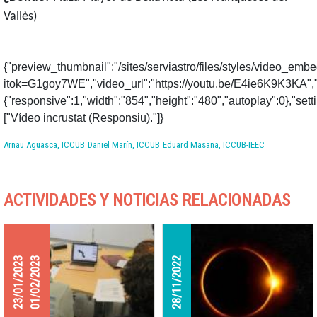
Vallès)
{"preview_thumbnail":"/sites/serviastro/files/styles/video_
itok=G1goy7WE","video_url":"https://youtu.be/E4ie6K9K3KA","
{"responsive":1,"width":"854","height":"480","autoplay":0},"se
["Vídeo incrustat (Responsiu)."]}
Arnau Aguasca, ICCUB
Daniel Marín, ICCUB
Eduard Masana, ICCUB-IEEC
ACTIVIDADES Y NOTICIAS RELACIONADAS
23/01/2023
01/02/2023
28/11/2022