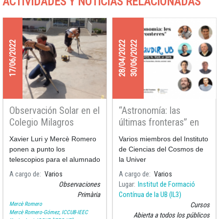
ACTIVIDADES Y NOTICIAS RELACIONADAS
17/06/2022
28/04/2022
30/06/2022
Observación Solar en el
“Astronomía: las
Colegio Milagros
últimas fronteras” en
Consarnau
los cursos Gaudir UB
Xavier Luri y Mercè Romero
Varios miembros del Instituto
ponen a punto los
de Ciencias del Cosmos de
telescopios para el alumnado
la Univer
de primero y segundo de
A cargo de
Varios
A cargo de
Varios
primaria del Colegio Milagros
Observaciones
Lugar
Institut de Formació
Consarnau, que hoy ha
Primària
Contínua de la UB (IL3)
tenido la oportunidad de
Mercè Romero
Cursos
observar manchas y lla
Mercè Romero-Gómez, ICCUB-IEEC
Abierta a todos los públicos