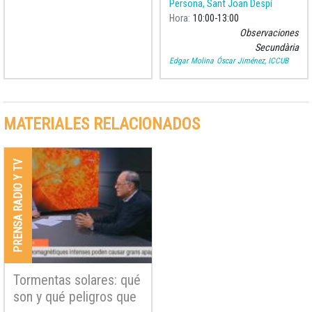
Persona, Sant Joan Despí
formado este cuerpo
Hora
10:00
13:00
celeste? ¿Cómo se forman
Observaciones
las otras estrellas y
Secundària
planetas?
Edgar Molina
Óscar Jiménez, ICCUB
MATERIALES RELACIONADOS
PRENSA RADIO Y TV
Tormentas solares: qué
son y qué peligros que