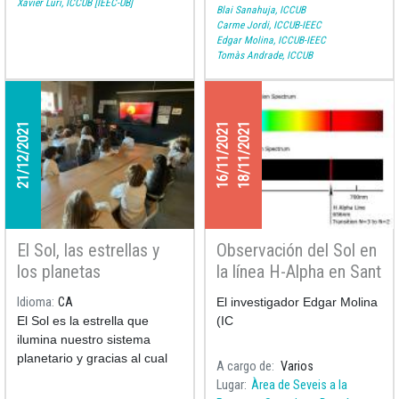
Xavier Luri, ICCUB [IEEC-UB]
Blai Sanahuja, ICCUB
Carme Jordi, ICCUB-IEEC
Edgar Molina, ICCUB-IEEC
Tomàs Andrade, ICCUB
21/12/2021
16/11/2021
18/11/2021
El Sol, las estrellas y
Observación del Sol en
los planetas
la línea H-Alpha en Sant
Joan Despí para
Idioma
CA
El investigador Edgar Molina
celebrar la Semana de
El Sol es la estrella que
(IC
la Ciencia 2021
ilumina nuestro sistema
planetario y gracias al cual
A cargo de
Varios
existe la vida en nuestro
Lugar
Àrea de Seveis a la
planeta. Pero, ¿cómo se ha