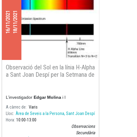
16/11/2021
18/11/2021
Observació del Sol en la línia H-Alpha
a Sant Joan Despí per la Setmana de
la Ciència 2021
L’investigador
Edgar Molina
i l
A càrrec de
Varis
Lloc
Àrea de Seveis a la Persona, Sant Joan Despí
Hora
10:00
13:00
Observacions
Secundària