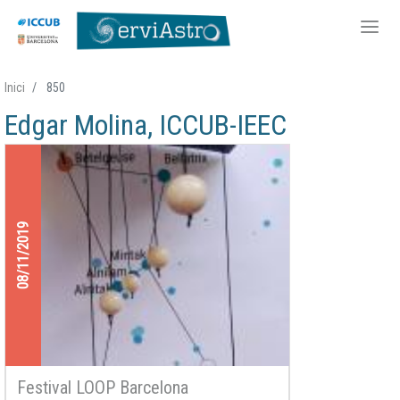
Vés
Inici
850
al
Edgar Molina, ICCUB-IEEC
contingut
08/11/2019
Festival LOOP Barcelona