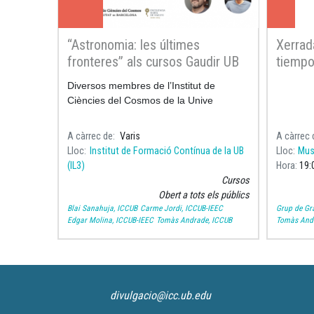
“Astronomia: les últimes
Xerrad
fronteres” als cursos Gaudir UB
tiempo
gravit
Diversos membres de l’Institut de
Ciències del Cosmos de la Unive
A càrrec de
Varis
A càrrec 
Lloc
Institut de Formació Contínua de la UB
Lloc
Mus
(IL3)
Hora
19:
Cursos
Obert a tots els públics
Blai Sanahuja, ICCUB
Carme Jordi, ICCUB-IEEC
Grup de Gra
Edgar Molina, ICCUB-IEEC
Tomàs Andrade, ICCUB
Tomàs Andr
divulgacio@icc.ub.edu