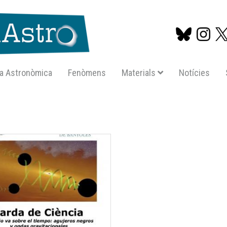
a Astronòmica
Fenòmens
Materials
Notícies
Vés
al
contingut