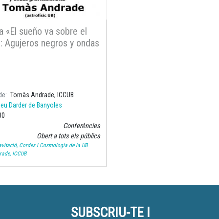
a «El sueño va sobre el
: Agujeros negros y ondas
acionales» a Astrobanyoles
de
Tomàs Andrade, ICCUB
eu Darder de Banyoles
00
Conferències
Obert a tots els públics
vitació, Cordes i Cosmologia de la UB
ade, ICCUB
SUBSCRIU-TE I