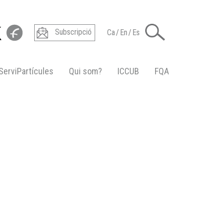
Subscripció
Ca
/
En
/
Es
ServiPartícules
Qui som?
ICCUB
FQA