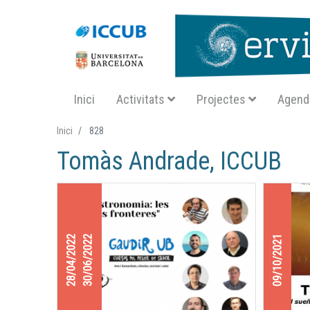
Navegació principal SA
Inici
Activitats
Projectes
Agend
Inici
828
Tomàs Andrade, ICCUB
28/04/2022
30/06/2022
09/10/2021