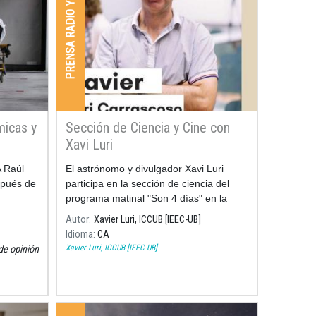
PRENSA RADIO Y TV
micas y
Sección de Ciencia y Cine con
Xavi Luri
A Raúl
El astrónomo y divulgador Xavi Luri
spués de
participa en la sección de ciencia del
programa matinal "Son 4 días" en la
emisora ​​RNE 4, comentando la ciencia
Autor
Xavier Luri, ICCUB [IEEC-UB]
detrás de algunas de las películas más
Idioma
CA
famosas sobre el espacio
Xavier Luri, ICCUB [IEEC-UB]
de opinión