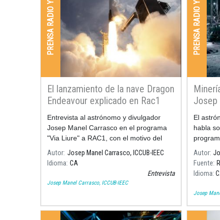
PRENSA RADIO Y TV
PRENSA RADIO Y TV
El lanzamiento de la nave Dragon
Minería
Endeavour explicado en Rac1
Josep 
Entrevista al astrónomo y divulgador
El astr
Josep Manel Carrasco en el programa
habla so
"Via Liure" a RAC1, con el motivo del
program
lanzamiento de la nave "Dragon
Repúbli
Autor
Josep Manel Carrasco, ICCUB-IEEC
Autor
Jo
Endeavour" de la NASA y SpaceX.
Idioma
CA
Fuente
R
Entrevista
Idioma
C
Josep Manel Carrasco, ICCUB-IEEC
Josep Mane