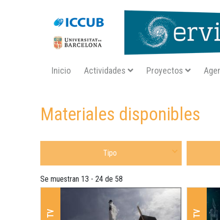
Navegació principal SA
Inicio
Actividades
Proyectos
Age
Inicio
materiales
prensa radio y tv
Materiales disponibles
Seleccione Tipo Material
Seleccione
Se muestran 13 - 24 de 58