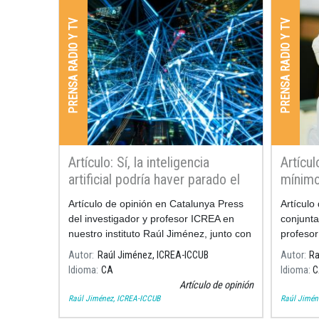
PRENSA RADIO Y TV
PRENSA RADIO Y TV
Artículo: Sí, la inteligencia
Artícul
artificial podría haver parado el
mínim
Covid-19
Artículo de opinión en Catalunya Press
Artículo
del investigador y profesor ICREA en
conjunta
nuestro instituto Raúl Jiménez, junto con
profesor
Luis Moreno.
investig
Autor
Raúl Jiménez, ICREA-ICCUB
Autor
Ra
ICREA.
Idioma
CA
Idioma
C
Artículo de opinión
Raúl Jiménez, ICREA-ICCUB
Raúl Jimén