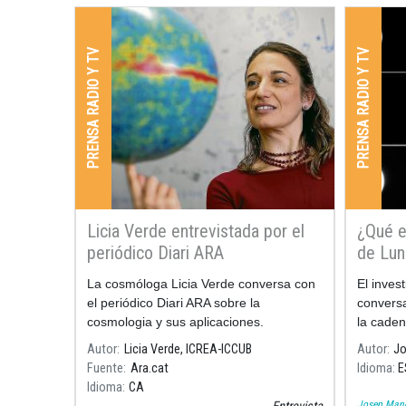
PRENSA RADIO Y TV
PRENSA RADIO Y TV
Licia Verde entrevistada por el
¿Qué e
periódico Diari ARA
de Lun
La cosmóloga Licia Verde conversa con
El inves
el periódico Diari ARA sobre la
conversa
cosmologia y sus aplicaciones.
la cade
eclipse 
Autor
Licia Verde, ICREA-ICCUB
Autor
Jo
Carrasco
Fuente
Ara.cat
Idioma
E
entre ec
Idioma
CA
Josep Mane