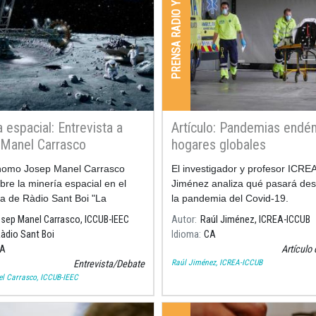
PRENSA RADIO Y TV
 espacial: Entrevista a
Artículo: Pandemias endé
Manel Carrasco
hogares globales
ónomo Josep Manel Carrasco
El investigador y profesor ICRE
bre la minería espacial en el
Jiménez analiza qué pasará de
a de Ràdio Sant Boi "La
la pandemia del Covid-19.
ca Santboiana"
sep Manel Carrasco, ICCUB-IEEC
Autor
Raúl Jiménez, ICREA-ICCUB
àdio Sant Boi
Idioma
CA
A
Artículo 
Raúl Jiménez, ICREA-ICCUB
Entrevista/Debate
l Carrasco, ICCUB-IEEC