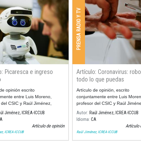
PRENSA RADIO Y TV
o: Picaresca e ingreso
Artículo: Coronavirus: robo
o
todo lo que puedas
 de opinión escrito
Artículo de opinión, escrito
mente entre Luis Moreno,
conjuntamente entre Luis Moren
 del CSIC y Raúl Jiménez,
profesor del CSIC y Raúl Jiméne
ador en el ICCUB y profesor
investigador en el ICCUB y prof
úl Jiménez, ICREA-ICCUB
Autor
Raúl Jiménez, ICREA-ICCUB
ICREA.
A
Idioma
CA
Artículo de opinión
Artículo 
ez, ICREA-ICCUB
Raúl Jiménez, ICREA-ICCUB