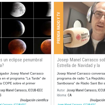
PRENSA RADIO Y TV
s un eclipse penumbral
Josep Manel Carrasco sob
a?
Estrella de Navidad y la
contaminación lumínica
tigador Josep Manel Carrasco
Josep Manel Carrasco conversa
 en el programa "La Tarde" de
programa de radio "La Repúblic
na COPE sobre el primer
Santboiana" de Ràdio Sant Boi s
penumbral de luna de 2020.
estrella de Navidad y la contam
sep Manel Carrasco, ICCUB-IEEC
Autor
Josep Manel Carrasco, ICCU
 nos explica las diferencias
lumínica.
S
Idioma
CA
lipse total, parcial o penumbral.
Divulgación científica
Divulgación 
l Carrasco, ICCUB-IEEC
Josep Manel Carrasco, ICCUB-IEEC