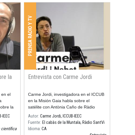
PRENSA RADIO Y TV
re la
Entrevista con Carme Jordi
 en el
Carme Jordi, investigadora en el ICCUB
a
en la Misión Gaia habla sobre el
obre la
satélite con Antònia Caño de Ràdio
inación
Santvi.
B-IEEC
Autor
Carme Jordi, ICCUB-IEEC
Fuente
El cabàs de la Muntala, Ràdio SantVi
científica
Idioma
CA