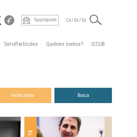
Suscripción
Ca
/
En
/
Es
ServiPartícules
Quiénes somos?
ICCUB
ha hasta