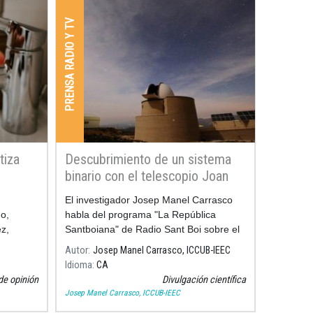
PRENSA RADIO Y TV
tiza
Descubrimiento de un sistema
binario con el telescopio Joan
Oró
El investigador Josep Manel Carrasco
o,
habla del programa "La República
z,
Santboiana" de Radio Sant Boi sobre el
esor
descubrimiento del sistema binario con
Autor
Josep Manel Carrasco, ICCUB-IEEC
el telescopio Joan Oró del Montsec.
Idioma
CA
de opinión
Divulgación científica
Josep Manel Carrasco, ICCUB-IEEC