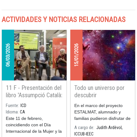
ACTIVIDADES Y NOTICIAS RELACIONADAS
06/03/2026
15/01/2026
11 F - Presentación del
Todo un universo por
libro 'Assumpció Català:
descubrir
la mujer que amaba las
Fuente
ICD
En el marco del proyecto
estrellas'
Idioma
CA
ESTALMAT, alumnado y
Este 11 de febrero,
familias pudieron disfrutar de
coincidiendo con el Día
la charla “Todo un universo
A cargo de
Judith Ardèvol,
Internacional de la Mujer y la
por descubrir”, un viaje
ICCUB-IEEC