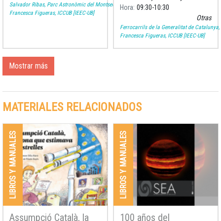
Mujeres y el Instituto de
Salvador Ribas, Parc Astronòmic del Montsec
Hora
09:30
10:30
Francesca Figueras, ICCUB [IEEC-UB]
Estudios Catalanes,
Otras
bautizará un tren de la línea
Ferrocarrils de la Generalitat de Catalunya
B
Francesca Figueras, ICCUB [IEEC-UB]
Mostrar más
MATERIALES RELACIONADOS
LIBROS Y MANUALES
LIBROS Y MANUALES
Assumpció Català, la
100 años del