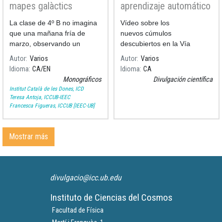
mapes galàctics
aprendizaje automático
revelan cientos de
La clase de 4º B no imagina
Vídeo sobre los
cúmulos abiertos con
que una mañana fría de
nuevos cúmulos
datos de Gaia
marzo, observando un
descubiertos en la Vía
eclipse de Luna, será sólo el
Láctea por el grupo de
Autor
Varios
Autor
Varios
comienzo de un viaje
investigación del ICCUB
Idioma
CA
EN
Idioma
CA
fascinante.
liderado por nuestro
Monográficos
Divulgación científica
astrónomo Alfred Castro.
Institut Català de les Dones, ICD
Teresa Antoja, ICCUB-IEEC
Francesca Figueras, ICCUB [IEEC-UB]
Mostrar más
divulgacio@icc.ub.edu
Instituto de Ciencias del Cosmos
Facultad de Física