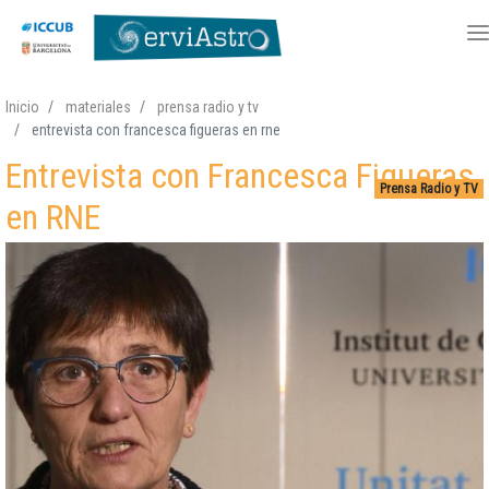
Pasar
Inicio
materiales
prensa radio y tv
al
entrevista con francesca figueras en rne
contenido
Entrevista con Francesca Figueras
principal
Prensa Radio y TV
en RNE