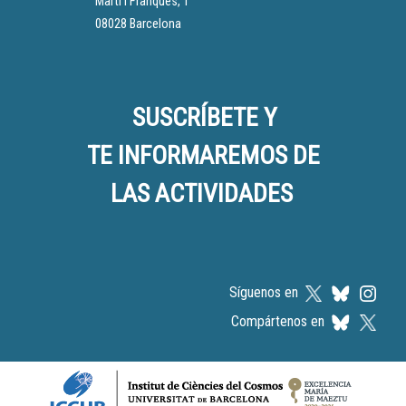
Martí i Franquès, 1
08028 Barcelona
SUSCRÍBETE Y
TE INFORMAREMOS DE
LAS ACTIVIDADES
Síguenos en
Compártenos en
Logos footer