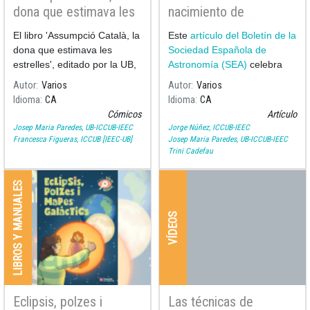
dona que estimava les
nacimiento de
estrelles
Assumpció Català y
El libro 'Assumpció Català, la
Este
artículo del Boletín de la
Poch en el Boletín 53
dona que estimava les
Sociedad Española de
de la Sociedad
estrelles', editado por la UB,
Astronomía (SEA)
celebra
Española de
escrito por Ramon Dilla (UB)
los 100 años del nacimiento
Autor
Varios
Autor
Varios
Astronomía
e ilustrado por Pilarín Bayés,
Idioma
CA
Idioma
CA
recoge los momentos más
Cómicos
Artículo
significativos de la vida y l
Josep Maria Paredes, UB-ICCUB-IEEC
Jorge Núñez, ICCUB-IEEC
Francesca Figueras, ICCUB [IEEC-UB]
Josep Maria Paredes, UB-ICCUB-IEEC
Trini Cadefau
LIBROS Y MANUALES
VÍDEOS
Eclipsis, polzes i
Las técnicas de