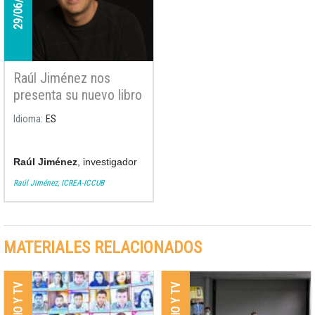
29/06/2021
Raúl Jiménez nos
presenta su nuevo libro
«De fuera hacia dentro:
Idioma
ES
Reflexiones de cambio
en tiempos de
pandemia, 2019-21»
Raúl Jiménez
, investigador
ICREA del Instituto de
Raúl Jiménez, ICREA-ICCUB
Ciencias del Cosmos de la
Universidad de Barcelona,
nos habla de su nuevo libro
MATERIALES RELACIONADOS