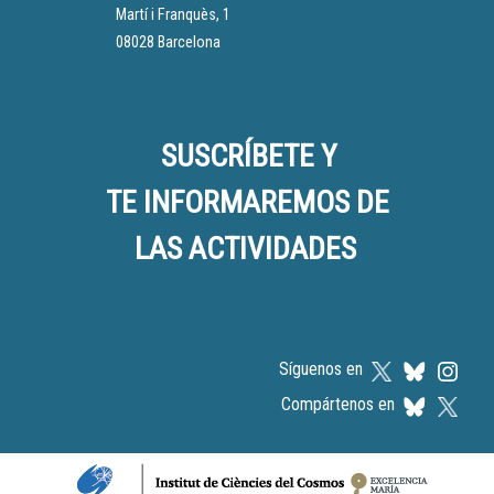
Martí i Franquès, 1
08028 Barcelona
SUSCRÍBETE Y
TE INFORMAREMOS DE
LAS ACTIVIDADES
Síguenos en
Compártenos en
Logos footer