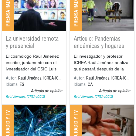
PRENSA RADIO Y TV
PRENSA RADIO Y TV
La universidad remota
Artículo: Pandemias
y presencial
endémicas y hogares
globales
El cosmólogo Raúl Jiménez
El investigador y profesor
escribe, juntamente con el
ICREA Raúl Jiménez analiza
ivnestigador del CSIC Luis
qué pasará después de la
Moreno, sobre como será la
pandemia del Covid-19.
Autor
Raúl Jiménez, ICREA-ICCUB
Autor
Raúl Jiménez, ICREA-ICCUB
universidad en la llamada
Idioma
ES
Idioma
CA
"nueva normalidad".
Artículo de opinión
Artículo de opinión
Raúl Jiménez, ICREA-ICCUB
Raúl Jiménez, ICREA-ICCUB
PRENSA RADIO Y TV
PRENSA RADIO Y TV