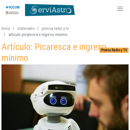
Pasar
Inicio
materiales
prensa radio y tv
al
articulo picaresca e ingreso minimo
contenido
Artículo: Picaresca e ingreso
principal
Prensa Radio y TV
mínimo