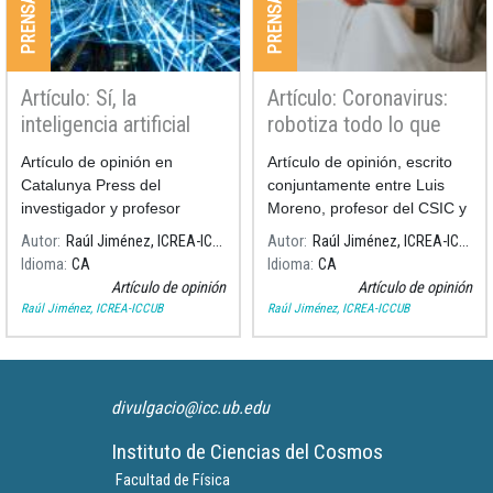
Artículo: Sí, la
Artículo: Coronavirus:
inteligencia artificial
robotiza todo lo que
podría haver parado el
puedas
Artículo de opinión en
Artículo de opinión, escrito
Covid-19
Catalunya Press del
conjuntamente entre Luis
investigador y profesor
Moreno, profesor del CSIC y
ICREA en nuestro instituto
Raúl Jiménez, investigador
Autor
Raúl Jiménez, ICREA-ICCUB
Autor
Raúl Jiménez, ICREA-ICCUB
Raúl Jiménez, junto con Luis
en el ICCUB y profesor
Idioma
CA
Idioma
CA
Moreno.
ICREA.
Artículo de opinión
Artículo de opinión
Raúl Jiménez, ICREA-ICCUB
Raúl Jiménez, ICREA-ICCUB
divulgacio@icc.ub.edu
Instituto de Ciencias del Cosmos
Facultad de Física