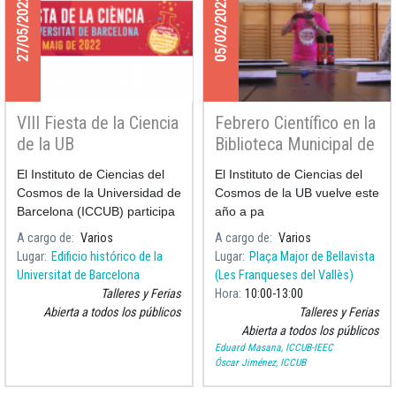
27/05/2022
05/02/2022
VIII Fiesta de la Ciencia
Febrero Científico en la
de la UB
Biblioteca Municipal de
Bellavista
El Instituto de Ciencias del
El Instituto de Ciencias del
Cosmos de la Universidad de
Cosmos de la UB vuelve este
Barcelona (ICCUB) participa
año a pa
en la
A cargo de
Varios
A cargo de
Varios
Lugar
Edificio histórico de la
Lugar
Plaça Major de Bellavista
Universitat de Barcelona
(Les Franqueses del Vallès)
Talleres y Ferias
Hora
10:00
13:00
Abierta a todos los públicos
Talleres y Ferias
Abierta a todos los públicos
Eduard Masana, ICCUB-IEEC
Óscar Jiménez, ICCUB