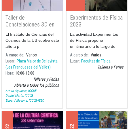
Taller de
Experimentos de Física
Constelaciones 3D en
2023
la Biblioteca Municipal
El Instituto de Ciencias del
La actividad Experimentos
de Bellavista
Cosmos de la UB vuelve este
de Física propone
año a p
un itinerario a lo largo de
diversos ámbitos de la Física
A cargo de
Varios
A cargo de
Varios
realitzado a través de
Lugar
Plaça Major de Bellavista
Lugar
Facultat de Física
diversos experimentos
(Les Franqueses del Vallès)
Talleres y Ferias
presentados per
Hora
10:00
13:00
professores-monitores de la
Talleres y Ferias
F
Abierta a todos los públicos
Arnau Aguasca, ICCUB
Daniel Marín, ICCUB
Eduard Masana, ICCUB-IEEC