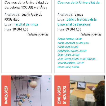
Cosmos de la Universidad de
Cosmos de la Universitat de
Barcelona (ICCUB) y el Área
de Dinamización de Servicios
A cargo de
Judith Ardèvol,
A cargo de
Varios
Lingüísticos UB organizan
ICCUB-IEEC
Lugar
Edificio histórico de la
una actividad especial
Lugar
Facultat de Física
Universitat de Barcelona
dirigida a los estudiantes de
Hora
18:00
19:30
Hora
09:00
14:00
movi
Talleres y Ferias
Talleres y Ferias
Àngels Ramos, ICCUB
Arnau Aguasca, ICCUB-IEEC
Arnau Ríos, ICCUB
Assumpta Parreño, ICCUB
Íñigo Asiáin, ICCUB
Juan Torres, ICCUB
La UB Divulga
Vincent Mathieu, ICCUB
Bruno Julià, ICCUB
04/02/2023
23/01/2023
01/02/2023