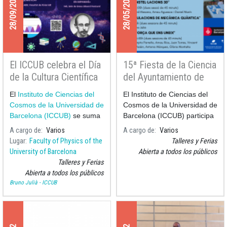
28/09/2022
28/05/2022
El ICCUB celebra el Día
15ª Fiesta de la Ciencia
de la Cultura Científica
del Ayuntamiento de
2022
Barcelona
El
Instituto de Ciencias del
El Instituto de Ciencias del
Cosmos de la Universidad de
Cosmos de la Universidad de
Barcelona (ICCUB)
se suma
Barcelona (ICCUB) participa
a las celebraciones del
Día
en la
A cargo de
Varios
A cargo de
Varios
de l
Lugar
Faculty of Physics of the
Talleres y Ferias
University of Barcelona
Abierta a todos los públicos
Talleres y Ferias
Abierta a todos los públicos
Bruno Julià - ICCUB