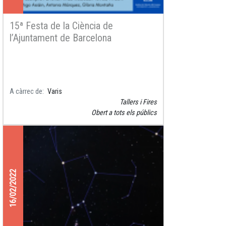
15ª Festa de la Ciència de
l’Ajuntament de Barcelona
A càrrec de
Varis
Tallers i Fires
Obert a tots els públics
16/02/2022