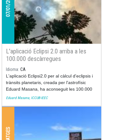
07/01/2020
L'aplicació Eclipsi 2.0 arriba a les
100.000 descàrregues
Idioma
CA
L'aplicació Eclipsi2.0 per al càlcul d'eclipsis i
trànsits planetaris, creada per l'astrofísic
Eduard Masana, ha aconseguit les 100.000
descàrregues amb l'eclipsi anul·lar del 26 de
Eduard Masana, ICCUB-IEEC
desembre