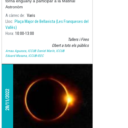
torna enguany a participar a la Matinal
Astronòm
A càrrec de
Varis
Lloc
Plaça Major de Bellavista (Les Franqueses del
Vallès)
Hora
10:00
13:00
Tallers i Fires
Obert a tots els públics
Arnau Aguasca, ICCUB
Daniel Marín, ICCUB
Eduard Masana, ICCUB-IEEC
28/11/2022