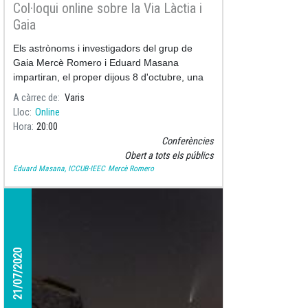
Col·loqui online sobre la Via Làctia i
Gaia
Els astrònoms i investigadors del grup de
Gaia Mercè Romero i Eduard Masana
impartiran, el proper dijous 8 d'octubre, una
conferència online sobre la Via Làctia i la
A càrrec de
Varis
missió Gaia.
Lloc
Online
Hora
20:00
Conferències
Obert a tots els públics
Eduard Masana, ICCUB-IEEC
Mercè Romero
21/07/2020