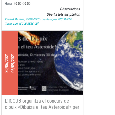
RESTRICCIONS
Hora
20:00
00:00
Observacions
COVID!!
Obert a tots els públics
Eduard Masana, ICCUB-IEEC
Lola Balaguer, ICCUB-IEEC
Xavier Luri, ICCUB [IEEC-UB]
30/06/2021
06/09/2021
L’ICCUB organitza el concurs de
dibuix «Dibuixa el teu Asteroide!» per
a commemorar el Dia de l’Asteroide