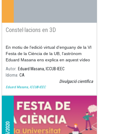
Constel·lacions en 3D
En motiu de l'edició virtual d'enguany de la VI
Festa de la Ciència de la UB, l'astrònom
Eduard Masana ens explica en aquest vídeo
què és el Taller de Constel·lacions en 3D, on
Autor
Eduard Masana, ICCUB-IEEC
es construeix la conste·lació d'Orió.
Idioma
CA
Divulgació científica
Eduard Masana, ICCUB-IEEC
08/05/2020