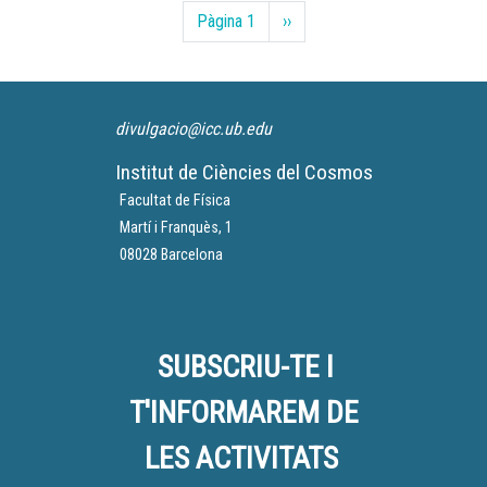
Paginació
l’astronomia.
Pàgina 1
Pàgina
››
següent
divulgacio@icc.ub.edu
Institut de Ciències del Cosmos
Facultat de Física
Martí i Franquès, 1
08028 Barcelona
SUBSCRIU-TE I
T'INFORMAREM DE
LES ACTIVITATS