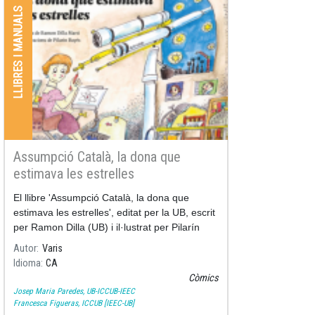
LLIBRES I MANUALS
Assumpció Català, la dona que
estimava les estrelles
El llibre 'Assumpció Català, la dona que
estimava les estrelles', editat per la UB, escrit
per Ramon Dilla (UB) i il·lustrat per Pilarín
Bayés, recull els moments més significatius
Autor
Varis
de la vida i la
Idioma
CA
Còmics
Josep Maria Paredes, UB-ICCUB-IEEC
Francesca Figueras, ICCUB [IEEC-UB]