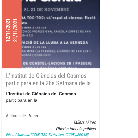
12/11/2021
21/11/2021
L’Institut de Ciències del Cosmos
participarà en la 26a Setmana de la
Ciència del 12 al 21 de novembre
L’
Institut de Ciències del Cosmos
participarà en la
A càrrec de
Varis
Tallers i Fires
Obert a tots els públics
Eduard Masana, ICCUB-IEEC
Xavier Luri, ICCUB [IEEC-UB]