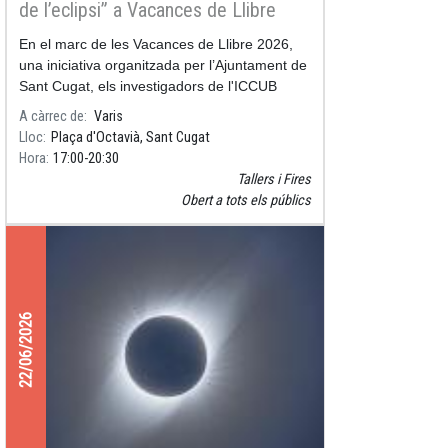
de l’eclipsi” a Vacances de Llibre
En el marc de les Vacances de Llibre 2026,
una iniciativa organitzada per l’Ajuntament de
Sant Cugat, els investigadors de l'ICCUB
participaran al taller “Petits Astrònoms: A la
A càrrec de
Varis
recerca de l’eclips
Lloc
Plaça d'Octavià, Sant Cugat
Hora
17:00
20:30
Tallers i Fires
Obert a tots els públics
22/06/2026