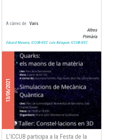
2021
A càrrec de
Varis
Altres
Primària
Eduard Masana, ICCUB-IEEC
Lola Balaguer, ICCUB-IEEC
13/06/2021
L’ICCUB participa a la Festa de la