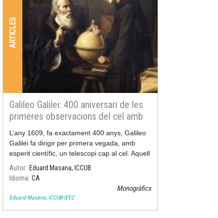
ARTICLES
Galileo Galilei: 400 aniversari de les
primeres observacions del cel amb
telescopi
L’any 1609, fa exactament 400 anys, Galileo
Galilei fa dirigir per primera vegada, amb
esperit científic, un telescopi cap al cel. Aquell
esdeveniment va suposar l'inici de
Autor
Eduard Masana, ICCUB
l’astronomia moderna i va revolucionar
Idioma
CA
completament el nostre concepte d’Univers i
Monogràfics
del nostre lloc dins d’ell. Però Galileo no és
Eduard Masana, ICCUB-IEEC
només famós pels seus descobriments
científics, que com veurem no es van limitar a