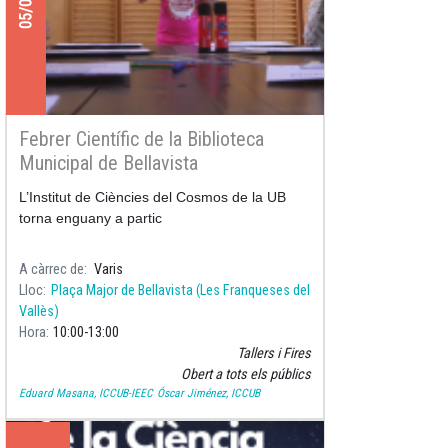
Febrer Científic de la Biblioteca
Municipal de Bellavista
L’Institut de Ciències del Cosmos de la UB
torna enguany a partic
A càrrec de
Varis
Lloc
Plaça Major de Bellavista (Les Franqueses del
Vallès)
Hora
10:00
13:00
Tallers i Fires
Obert a tots els públics
Eduard Masana, ICCUB-IEEC
Óscar Jiménez, ICCUB