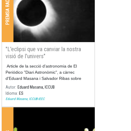
PREMSA RADIO I TV
"L'eclipsi que va canviar la nostra
visió de l'univers"
Article de la secció d'astronomia de El
Periódico "Diari Astronòmic", a càrrec
d'Eduard Masana i Salvador Ribas sobre
l'eclipsi solar de l'any 1919
Autor
Eduard Masana, ICCUB
Idioma
ES
Eduard Masana, ICCUB-IEEC