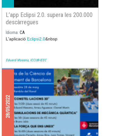
L’app Eclipsi 2.0. supera les 200.000
descàrregues
Idioma
CA
L'aplicació
Eclipsi2.0
&nbsp
Eduard Masana, ICCUB-IEEC
28/05/2022