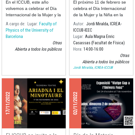
En el ICCUB, este año
El próximo 11 de febrero se
volvemos a celebrar el Día
celebra el Día Internacional
Internacional de la Mujer y la
de la Mujer y la Niña en la
Niña en la Ciencia con
Ciencia.
A cargo de
Lugar
Faculty of
Autor
Jordi Miralda, ICREA-
diferentes actividades y
Physics of the University of
ICCUB-IEEC
charlas para contribuir a la
Barcelona
Lugar
Aula Magna Enric
lucha por una ciencia más
Otras
Casassas (Facultat de Física)
equitativa y d
Abierta a todos los públicos
Hora
14:00
16:00
Otras
Abierta a todos los públicos
Jordi Miralda, ICREA-ICCUB
17/11/2022
02/11/2022