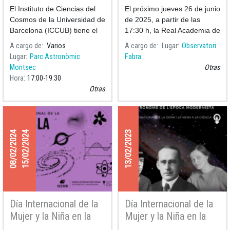
100 años del
Academia de las
El Instituto de Ciencias del
El próximo jueves 26 de junio
nacimiento de la
Ciencias y las Artes de
Cosmos de la Universidad de
de 2025, a partir de las
matemática y
Barcelona
Barcelona (ICCUB) tiene el
17:30 h, la Real Academia de
astrónoma Maria
honor de participar en el acto
Ciencias y Artes de
A cargo de
Varios
A cargo de
Lugar
Observatori
Assumpció Català i
central de conmemoración
Barcelona (RACAB)
Lugar
Parc Astronòmic
Fabra
del Centenario del
celebrará el acto de clausura
Poch
Montsec
Otras
nacimiento de Maria
del curso académico 2025-
Hora
17:00
19:30
Assumpció Català i
2025.
Otras
08/02/2024
15/02/2024
13/02/2023
Día Internacional de la
Día Internacional de la
Mujer y la Niña en la
Mujer y la Niña en la
Ciencia 2024
Ciencia 2023