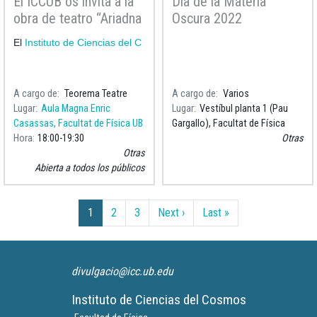
El ICCUB os invita a la
Día de la Materia
obra de teatro “Ariadna
Oscura 2022
y el Minotauro”
El
Instituto de Ciencias del C
A cargo de
Teorema Teatre
A cargo de
Varios
Lugar
Aula Magna Enric
Lugar
Vestíbul planta 1 (Pau
Casassas, Facultat de Física UB
Gargallo), Facultat de Física
Hora
18:00
19:30
Otras
Otras
Abierta a todos los públicos
Paginación
Siguiente página
Última página
1
2
3
Next ›
Last »
divulgacio@icc.ub.edu
Instituto de Ciencias del Cosmos