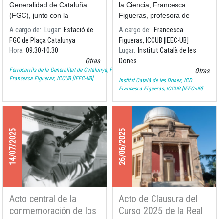
Generalidad de Cataluña
la Ciencia, Francesca
(FGC), junto con la
Figueras, profesora de
Universidad de Barcelona, ​​el
Física Cuántica y Astrofísica
A cargo de
Lugar
Estació de
A cargo de
Francesca
Instituto Catalán de las
y miembro del Instituto de
FGC de Plaça Catalunya
Figueras, ICCUB [IEEC-UB]
Mujeres y el Instituto de
Ciencias del Cosmos de la
Hora
09:30
10:30
Lugar
Institut Català de les
Estudios Catalanes,
Universidad de Barcelona, ​​
Otras
Dones
bautizará un tren de la línea
llevó a cabo u
Ferrocarrils de la Generalitat de Catalunya, FGC
Otras
B
Francesca Figueras, ICCUB [IEEC-UB]
Institut Català de les Dones, ICD
Francesca Figueras, ICCUB [IEEC-UB]
14/07/2025
26/06/2025
Acto central de la
Acto de Clausura del
conmemoración de los
Curso 2025 de la Real