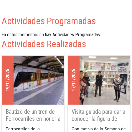
Actividades Programadas
En estos momentos no hay Actividades Programadas.
Actividades Realizadas
19/11/2025
17/11/2025
Bautizo de un tren de
Visita guiada para dar a
Ferrocarriles en honor a
conocer la figura de
Assumpció Català
Català y Poch
Ferrocarriles de la
Con motivo de la Semana de