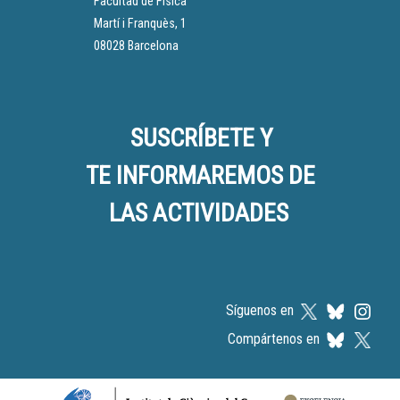
Facultad de Física
Martí i Franquès, 1
08028 Barcelona
SUSCRÍBETE Y
TE INFORMAREMOS DE
LAS ACTIVIDADES
Síguenos en
Compártenos en
Logos footer