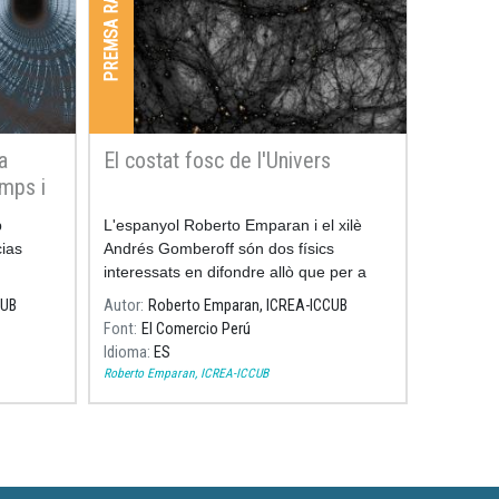
PREMSA RADIO I TV
a
El costat fosc de l'Univers
mps i
b
L'espanyol Roberto Emparan i el xilè
cias
Andrés Gomberoff són dos físics
interessats en difondre allò que per a
molts és inexplicable: la naturalesa de
CUB
Autor
Roberto Emparan, ICREA-ICCUB
l'univers. Tots dos participaran en el Hay
Font
El Comercio Perú
Festival, entre el 8 i 11 de novembre, a
Idioma
ES
Arequipa.
Roberto Emparan, ICREA-ICCUB