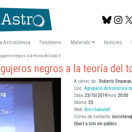
a Astronòmica
Fenòmens
Materials
Notícies
Vés
ujeros negros a la teoria del todo 0
al
gujeros negros a la teoría del 
contingut
A càrrec de
Roberto Emparan
Lloc
Agrupació Astronòmica d
Data
23/10/2019
Hora
20:00
Idioma
ES
Web
AstroSabadell
Correu de contacte
secretaria
Obert a tots els públics