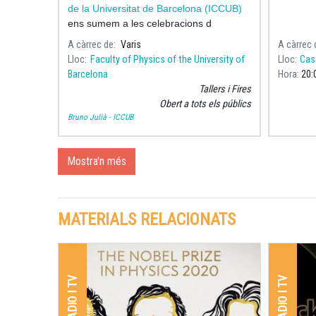
de la Universitat de Barcelona (ICCUB)
ens sumem a les celebracions d
A càrrec de
Varis
A càrrec 
Lloc
Faculty of Physics of the University of
Lloc
Cas
Barcelona
Hora
20:
Tallers i Fires
Obert a tots els públics
Bruno Julià - ICCUB
Mostra'n més
MATERIALS RELACIONATS