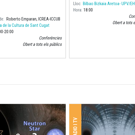
Lloc
Bilbao Bizkaia Aretoa- UPV/E
Hora
18:00
Con
de
Roberto Emparan, ICREA-ICCUB
Obert a tots 
a de la Cultura de Sant Cugat
00
20:00
Conferències
Obert a tots els públics