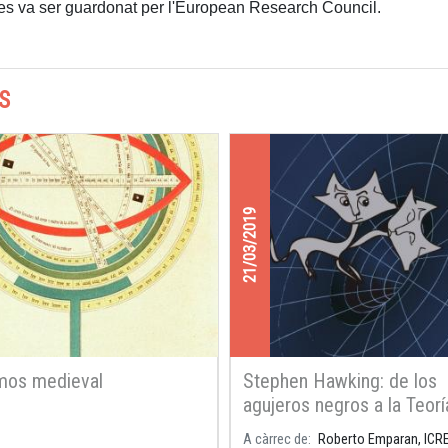
gres va ser guardonat per l'European Research Council.
S
21/03/2019
mos medieval
Stephen Hawking: de los
agujeros negros a la Teorí
Todo
A càrrec de
Roberto Emparan, ICR