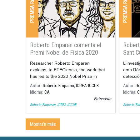
PREMSA RADIO I TV
PREMSA RADIO I TV
Roberto Emparan comenta el
Robert
Premi Nobel de Física 2020
Sant Cu
detect
Researcher Roberto Emparan
L'invest
explains, to EFECiencia, the work that
amb Ràdi
has led to the 2020 Nobel Prize in
detecció
Physics.
LIGO/Vir
Autor
Roberto Emparan, ICREA-ICCUB
Autor
Ro
juny.
Idioma
CA
Idioma
C
Entrevista
Roberto Emparan, ICREA-ICCUB
Roberto Em
Mostra'n més