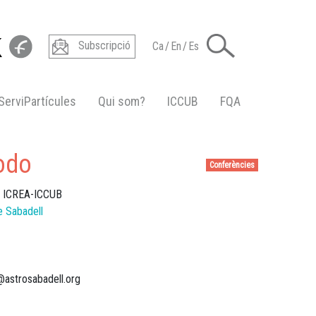
Subscripció
Ca
/
En
/
Es
ServiPartícules
Qui som?
ICCUB
FQA
todo
Conferències
, ICREA-ICCUB
e Sabadell
@astrosabadell.org