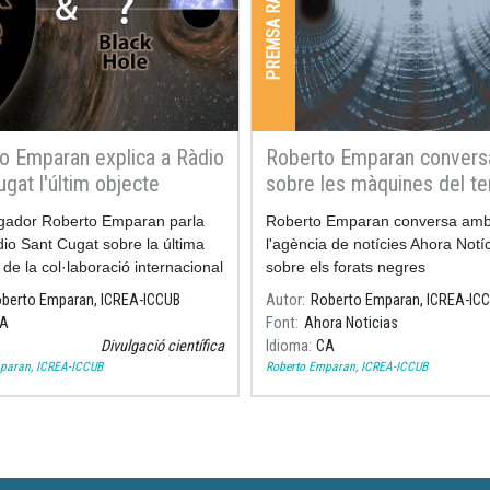
PREMSA RADIO I TV
o Emparan explica a Ràdio
Roberto Emparan convers
gat l'últim objecte
sobre les màquines del te
at per LIGO/Virgo
els viatges al passat
igador Roberto Emparan parla
Roberto Emparan conversa am
o Sant Cugat sobre la última
l'agència de notícies Ahora Notí
 de la col·laboració internacional
sobre els forats negres
go, publicat a finals del mes de
berto Emparan, ICREA-ICCUB
Autor
Roberto Emparan, ICREA-IC
A
Font
Ahora Noticias
Divulgació científica
Idioma
CA
paran, ICREA-ICCUB
Roberto Emparan, ICREA-ICCUB