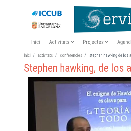
Navegació principal SA
Inici
Activitats
Projectes
Agend
Inici
activitats
conferencies
stephen hawking de los ag
Stephen hawking, de los a