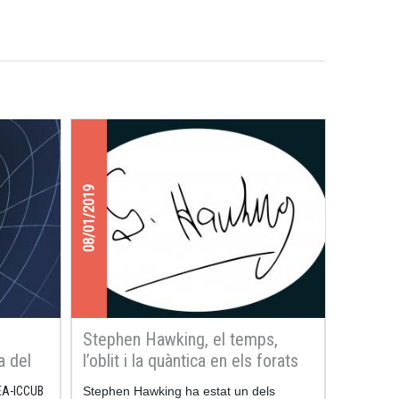
08/01/2019
Stephen Hawking, el temps,
a del
l’oblit i la quàntica en els forats
negres
EA-ICCUB
Stephen Hawking ha estat un dels