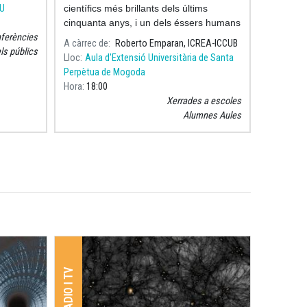
HU
científics més brillants dels últims
cinquanta anys, i un dels éssers humans
ferències
més excepcionals que ha vist el nostre
A càrrec de
Roberto Emparan, ICREA-ICCUB
els públics
planeta.
Lloc
Aula d'Extensió Universitària de Santa
Perpètua de Mogoda
Hora
18:00
Xerrades a escoles
Alumnes Aules