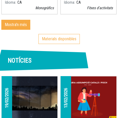
Idioma
CA
Idioma
CA
secrets. Però, com es
senceres, nebuloses o tots
Monogràfics
Fitxes d'activitats
formen aquests objectes
aquests elements gegants
celestes?
que
Mostra'n més
Materials disponibles
NOTÍCIES
19/02/2026
13/02/2026