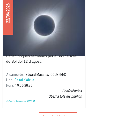
22/06/2026
Preparats per l'eclipsi total de Sol?
Falten poques setmanes per a l'eclipsi total
de Sol del 12 d'agost.
A càrrec de
Eduard Masana, ICCUB-IEEC
Lloc
Casal d'Alella
Hora
19:00
20:30
Conferències
Obert a tots els públics
Eduard Masana, ICCUB