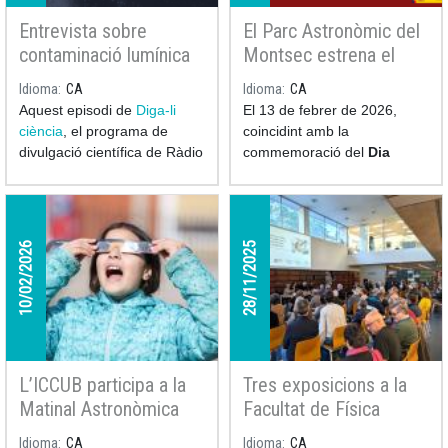
Entrevista sobre
El Parc Astronòmic del
contaminació lumínica
Montsec estrena el
al "Diga-li ciència" de
curt per a planetaris
Idioma
CA
Idioma
CA
RNE
Assumpció Català i la
Aquest episodi de
Diga-li
El 13 de febrer de 2026,
passió per l’astronomia
ciència
, el programa de
coincidint amb la
divulgació científica de Ràdio
commemoració del
Dia
4 (RNE) conduït per
Pere
Internacional de la Dona i
Buhigas
i
Núria Coll
,
la Nena en la Ciència
, el
aborda la problemàtica de la
Parc Astronòmic del Montsec
contaminació lumínica de la
va estrenar el curtmetratge
10/02/2026
28/11/2025
mà de l’investigador ICCUB-
per a planetaris Assumpció
IEEC
Héctor Linares
.
Català i la passió per
l’astronomia.
L’ICCUB participa a la
Tres exposicions a la
Matinal Astronòmica
Facultat de Física
del Febrer Científic a
celebren el llegat
Idioma
CA
Idioma
CA