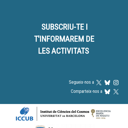
SUBSCRIU-TE I
T'INFORMAREM DE
LES ACTIVITATS
Segueix-nos a
Comparteix-nos a
Logos footer