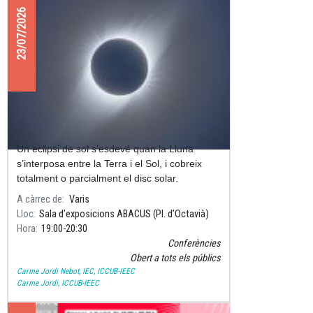
23/07/2026
CONFERÈNCIA “L’eclipsi del segle”
Un eclipsi de sol s’esdevé quan la Lluna
s’interposa entre la Terra i el Sol, i cobreix
totalment o parcialment el disc solar.
A càrrec de
Varis
Lloc
Sala d’exposicions ABACUS (Pl. d’Octavià)
Hora
19:00
20:30
Conferències
Obert a tots els públics
Carme Jordi Nebot, IEC, ICCUB-IEEC
Carme Jordi, ICCUB-IEEC