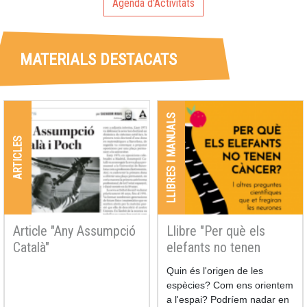
Agenda d'Activitats
MATERIALS DESTACATS
LLIBRES I MANUALS
ARTICLES
Article "Any Assumpció
Llibre "Per què els
Català"
elefants no tenen
càncer"
Quin és l'origen de les
espècies? Com ens orientem
a l'espai? Podríem nadar en