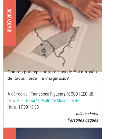
30/07/2026
Descobrim l'eclipsi de Sol amb tots
els sentits
Com es pot explicar un eclipsi de Sol a través
del tacte, l'oïda i la imaginació?
A càrrec de
Francesca Figueras, ICCUB [IEEC-UB]
Lloc
Biblioteca "El Molí" de Molins de Rei
Hora
17:00
19:00
Tallers i Fires
Persones cegues