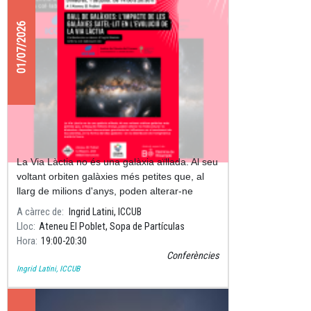
01/07/2026
Ball de galàxies: l'impacte de les
galàxies satèl·lit en l'evolució de la
Via Làctia
La Via Làctia no és una galàxia aïllada. Al seu
voltant orbiten galàxies més petites que, al
llarg de milions d'anys, poden alterar-ne
l'estructura i la dinàmica.
A càrrec de
Ingrid Latini, ICCUB
Lloc
Ateneu El Poblet, Sopa de Partículas
Hora
19:00
20:30
Conferències
Ingrid Latini, ICCUB