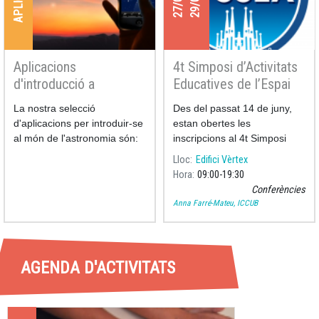
Aplicacions
4t Simposi d’Activitats
d'introducció a
Educatives de l’Espai
l'astronomia
La nostra selecció
Des del passat 14 de juny,
d'aplicacions per introduir-se
estan obertes les
al món de l'astronomia són:
inscripcions al 4t Simposi
d’Activitats Educative
Lloc
Edifici Vèrtex
Hora
09:00
19:30
Conferències
Anna Farré-Mateu, ICCUB
AGENDA D'ACTIVITATS