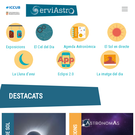
Accessos directes
Vés
al
contingut
Agenda Astronòmica
El Sol en directe
Exposicions
El Cel del Dia
La Lluna d'avui
Eclipsi 2.0
La imatge del dia
DESTACATS