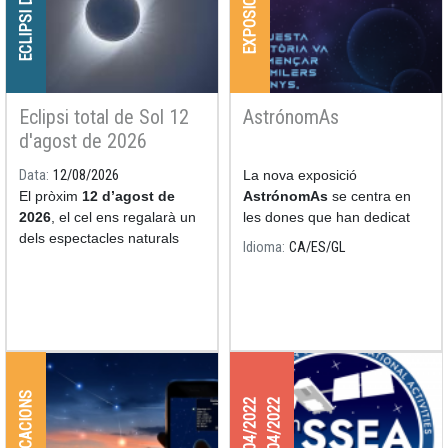
ECLIPSI DE SOL
EXPOSICIONS
Eclipsi total de Sol 12
AstrónomAs
d'agost de 2026
Data
12/08/2026
La nova exposició
El pròxim
12 d’agost de
AstrónomAs
se centra en
2026
, el cel ens regalarà un
les dones que han dedicat
dels espectacles naturals
les seves nits i els seus dies
Idioma
CA
ES
GL
més impressionants: un
a l'estudi de l'astronomia.
eclipsi total de Sol.
APLICACIONS
27/04/2022
29/04/2022