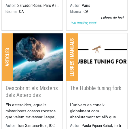
una piscina de mel? Per què
Autor
Salvador Ribas, Parc Astronòmic del Montsec
Autor
Varis
el càncer no afecta igual a
Idioma
CA
Idioma
CA
totes les espècies?
Llibres de text
Toni Bertólez, ICCUB
LLIBRES I MANUALS
ARTICLES
Descobrint els Misteris
The Hubble tuning fork
dels Asteroides
Els asteroides, aquells
L’univers es coneix
misteriosos cossos rocosos
globalment com
que veiem travessar l'espai,
absolutament tot allò que
continuen fascinant els
existeix, des dels objectes
Autor
Toni Santana-Ros , ICCUB-UA
Autor
Paula Pijuan Buñol, Institut Guindàvols
científics amb els seus
més petits fins a galàxies