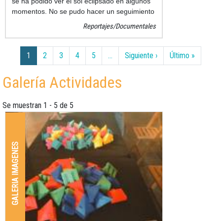
se ha podido ver el sol eclipsado en algunos
momentos. No se pudo hacer un seguimiento
instantáneo del eclipse pero si algunas fotos.
Reportajes/Documentales
Paginación
Siguiente página
Última p
1
2
3
4
5
…
Siguiente ›
Último »
Galería Actividades
Se muestran 1 - 5 de 5
GALERIA IMAGENES