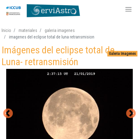
Pasar
Inicio
materiales
galeria imagenes
al
imagenes del eclipse total de luna retransmision
contenido
Imágenes del eclipse total de
principal
Galeria Imagenes
Luna- retransmisión