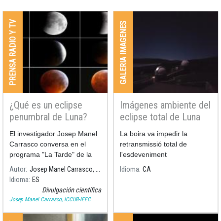
PRENSA RADIO Y TV
GALERIA IMAGENES
¿Qué es un eclipse
Imágenes ambiente del
penumbral de Luna?
eclipse total de Luna
21/01/2019
El investigador Josep Manel
La boira va impedir la
Carrasco conversa en el
retransmissió total de
programa "La Tarde" de la
l'esdeveniment
cadena COPE sobre el
Autor
Josep Manel Carrasco, ICCUB-IEEC
Idioma
CA
primer eclipse penumbral de
Idioma
ES
luna de 2020. Carrasco nos
Divulgación científica
explica las diferencias entre
Josep Manel Carrasco, ICCUB-IEEC
eclipse total, parcial o
penumbral.