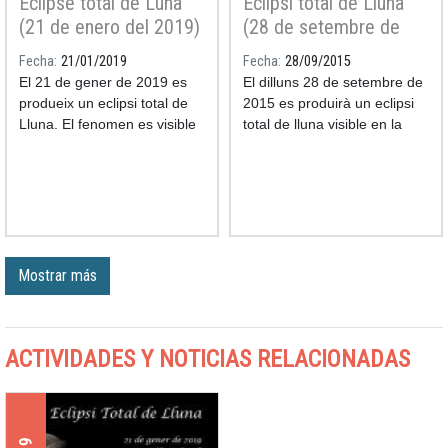
Eclipse total de Luna
Eclipsi total de Lluna
(21 de enero del 2019)
(28 de setembre de
2015)
Fecha
21/01/2019
Fecha
28/09/2015
El 21 de gener de 2019 es
El dilluns 28 de setembre de
produeix un eclipsi total de
2015 es produirà un eclipsi
Lluna. El fenomen es visible
total de lluna visible en la
des de Catalunya.
seva totalitat des de tota la
Península Ibèrica, les Illes
Balears i Canàries. L'eclipsi
es veurà també des de la
resta d'Europa, Amèrica,
Àfrica i oest d'Àsia si bé en
alguns llocs només serà
Mostrar más
parcial.
ACTIVIDADES Y NOTICIAS RELACIONADAS