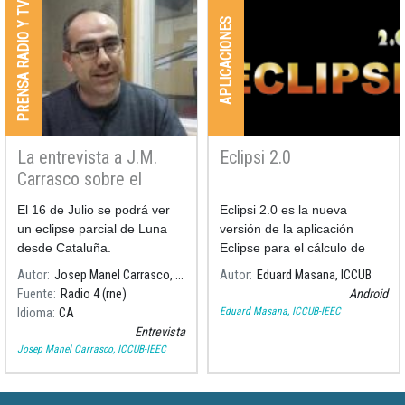
PRENSA RADIO Y TV
APLICACIONES
La entrevista a J.M.
Eclipsi 2.0
Carrasco sobre el
eclipse de Luna
El 16 de Julio se podrá ver
Eclipsi 2.0 es la nueva
un eclipse parcial de Luna
versión de la aplicación
desde Cataluña.
Eclipse para el cálculo de
eclipses y tránsitos que salió
Autor
Josep Manel Carrasco, ICCUB-IEEC
Autor
Eduard Masana, ICCUB
en diciembre de 2012,
Fuente
Radio 4 (rne)
Android
mejorada con un montón de
Eduard Masana, ICCUB-IEEC
Idioma
CA
características nuevas.
Entrevista
Josep Manel Carrasco, ICCUB-IEEC