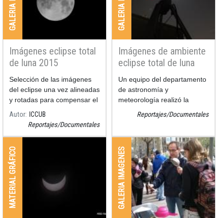
Imágenes eclipse total
Imágenes de ambiente
de luna 2015
eclipse total de luna
2015
Selección de las imágenes
Un equipo del departamento
del eclipse una vez alineadas
de astronomía y
y rotadas para compensar el
meteorología realizó la
ángulo de paralaje. Las
observación del eclipse
Autor
ICCUB
Reportajes/Documentales
imágenes están tomadas
desde la azotea de la
Reportajes/Documentales
cada 20 minutos.
facultad de física de la
Universidad de Barcelona y
GALERIA IMAGENES
MATERIAL GRÁFICO
pudo registrar el evento con
nit