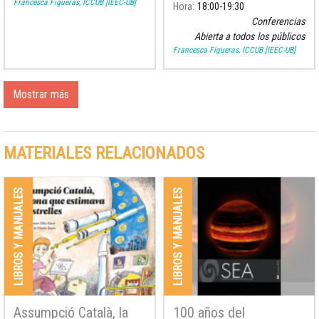
Francesca Figueras, ICCUB [IEEC-UB]
Hora
18:00
19:30
Conferencias
Abierta a todos los públicos
Francesca Figueras, ICCUB [IEEC-UB]
Mostrar más
MATERIALES RELACIONADOS
LIBROS Y MANUALES
LIBROS Y MANUALES
Assumpció Català, la
100 años del