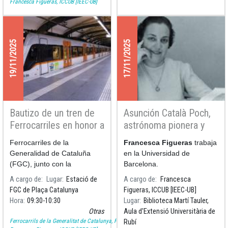
Francesca Figueras, ICCUB [IEEC-UB]
Mujeres (ICD) ha presentado
el libro 'Assumpció Català, la
mujer que amaba las
estrellas'. El libro cierra el
19/11/2025
17/11/2025
año que el ICD y el Govern
han dedicado a conmemorar
la figura de Català y Poch,
una mujer pionera en la
historia de la ciencia en
Catalunya.
Bautizo de un tren de
Asunción Català Poch,
Ferrocarriles en honor a
astrónoma pionera y
Assumpció Català
apasionada por la
Ferrocarriles de la
Francesca Figueras
trabaja
ciencia
Generalidad de Cataluña
en la Universidad de
(FGC), junto con la
Barcelona.
Universidad de Barcelona, ​​el
A cargo de
Lugar
Estació de
A cargo de
Francesca
Instituto Catalán de las
FGC de Plaça Catalunya
Figueras, ICCUB [IEEC-UB]
Mujeres y el Instituto de
Hora
09:30
10:30
Lugar
Biblioteca Martí Tauler,
Estudios Catalanes,
Otras
Aula d'Extensió Universitària de
bautizará un tren de la línea
Ferrocarrils de la Generalitat de Catalunya, FGC
Rubí
B