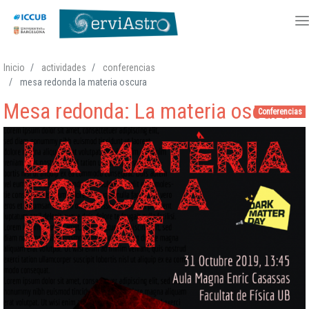
Pasar
Inicio
actividades
conferencias
al
mesa redonda la materia oscura
contenido
Mesa redonda: La materia oscura
principal
Conferencias