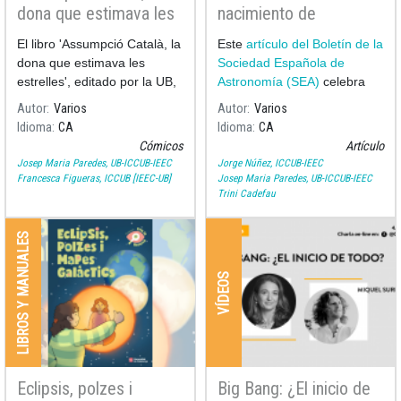
dona que estimava les
nacimiento de
estrelles
Assumpció Català y
El libro 'Assumpció Català, la
Este
artículo del Boletín de la
Poch en el Boletín 53
dona que estimava les
Sociedad Española de
de la Sociedad
estrelles', editado por la UB,
Astronomía (SEA)
celebra
Española de
escrito por Ramon Dilla (UB)
los 100 años del nacimiento
Autor
Varios
Autor
Varios
Astronomía
e ilustrado por Pilarín Bayés,
Idioma
CA
Idioma
CA
recoge los momentos más
Cómicos
Artículo
significativos de la vida y l
Josep Maria Paredes, UB-ICCUB-IEEC
Jorge Núñez, ICCUB-IEEC
Francesca Figueras, ICCUB [IEEC-UB]
Josep Maria Paredes, UB-ICCUB-IEEC
Trini Cadefau
LIBROS Y MANUALES
VÍDEOS
Eclipsis, polzes i
Big Bang: ¿El inicio de