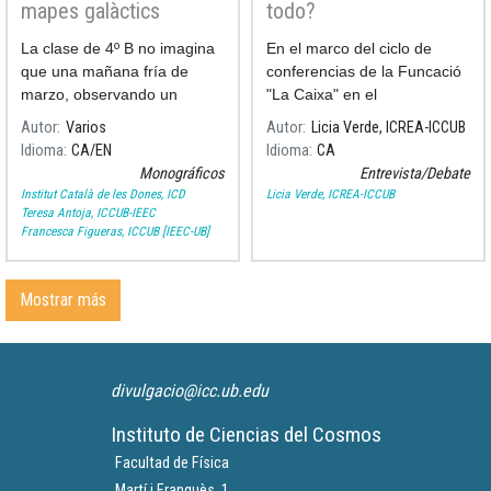
mapes galàctics
todo?
La clase de 4º B no imagina
En el marco del ciclo de
que una mañana fría de
conferencias de la Funcació
marzo, observando un
"La Caixa" en el
eclipse de Luna, será sólo el
CosmoCaixa, #LiveTalks, se
Autor
Varios
Autor
Licia Verde, ICREA-ICCUB
comienzo de un viaje
desarrollará una
Idioma
CA
EN
Idioma
CA
fascinante.
Monográficos
Entrevista/Debate
Institut Català de les Dones, ICD
Licia Verde, ICREA-ICCUB
Teresa Antoja, ICCUB-IEEC
Francesca Figueras, ICCUB [IEEC-UB]
Mostrar más
divulgacio@icc.ub.edu
Instituto de Ciencias del Cosmos
Facultad de Física
Martí i Franquès, 1