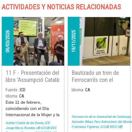
ACTIVIDADES Y NOTICIAS RELACIONADAS
06/03/2026
19/11/2025
11 F - Presentación del
Bautizado un tren de
libro 'Assumpció Català:
Ferrocarrils con el
la mujer que amaba las
nombre de Assumpció
Fuente
ICD
Idioma
CA
estrellas'
Català y Poch, la
Idioma
CA
primera profesora
Este 11 de febrero,
astrónoma del Estado
coincidiendo con el Día
Internacional de la Mujer y la
Ferrocarrils de la Generalitat de Catalunya
Niña en la Ciencia, el
Salvador Ribas, Parc Astronòmic del Monts
Institut Català de les Dones, ICD
Francesca Figueras, ICCUB [IEEC-UB]
Instituto Catalán de las
Josep Maria Paredes, UB-ICCUB-IEEC