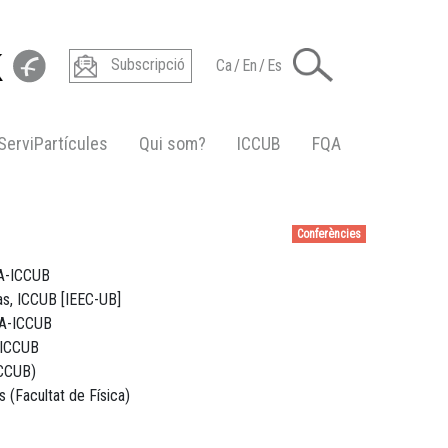
Subscripció
Ca
/
En
/
Es
ServiPartícules
Qui som?
ICCUB
FQA
Conferències
EA-ICCUB
as, ICCUB [IEEC-UB]
EA-ICCUB
, ICCUB
ICCUB)
 (Facultat de Física)