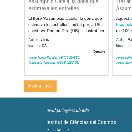
Assumpció Català, la dona que
100 añ
estimava les estrelles
Assump
Boletí
El llibre 'Assumpció Català, la dona que
Aquest
a
de Ast
estimava les estrelles', editat per la UB,
Español
escrit per Ramon Dilla (UB) i il·lustrat per
els 100 
Pilarín Bayés, recull els moments més
Autor
Varis
Autor
Va
significatius de la vida i la
Idioma
CA
Idioma
C
Còmics
Josep Maria Paredes, UB-ICCUB-IEEC
Jorge Núñe
Francesca Figueras, ICCUB [IEEC-UB]
Josep Mari
Mostra'n més
divulgacio@icc.ub.edu
Institut de Ciències del Cosmos
Facultat de Física