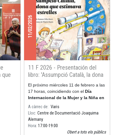
11/02/2026
re
11 F 2026 - Presentación del
a que
libro: 'Assumpció Català, la dona
que estimava les estrelles'
El próximo miércoles 11 de febrero a las
17 horas, coincidiendo con el
Día
Internacional de la Mujer y la Niña en
la Ciencia
organizamos la presentación
A càrrec de
Varis
del libro 'Assumpció Català
Lloc
Centre de Documentació Joaquima
Alemany
Hora
17:00
19:00
Obert a tots els públics