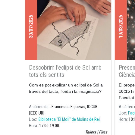
30/07/2026
19/03/2026
Descobrim l'eclipsi de Sol amb
Presen
tots els sentits
Ciènci
Com es pot explicar un eclipsi de Sol a
El prop
través del tacte, l'oïda i la imaginació?
10:15 h
Facultat
Barcelon
A càrrec de
Francesca Figueras, ICCUB
A càrrec 
[IEEC-UB]
Lloc
Facu
Lloc
Biblioteca "El Molí" de Molins de Rei
Hora
10:
Hora
17:00
19:00
Tallers i Fires