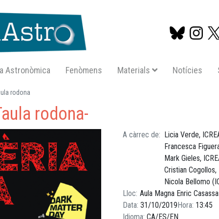
a Astronòmica
Fenòmens
Materials
Notícies
Vés
aula rodona
al
Taula rodona-
contingut
A càrrec de
Licia Verde, ICR
Francesca Figuer
Mark Gieles, ICR
Cristian Cogollos
Nicola Bellomo (
Lloc
Aula Magna Enric Casassas
Data
31/10/2019
Hora
13:45
Idioma
CA
ES
EN