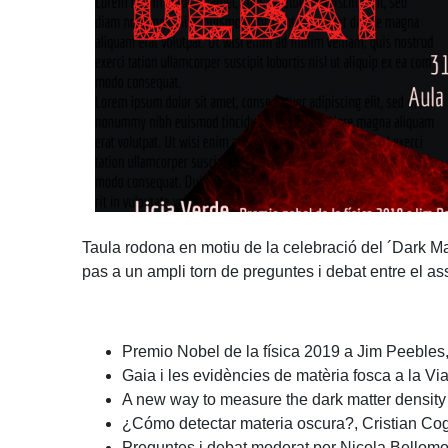
Taula rodona en motiu de la celebració del ´Dark Ma
pas a un ampli torn de preguntes i debat entre el ass
Premio Nobel de la física 2019 a Jim Peebles,
Gaia i les evidències de matèria fosca a la Vi
A new way to measure the dark matter density 
¿Cómo detectar materia oscura?, Cristian Cog
Preguntes i debat moderat per Nicola Bellom