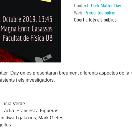
Context
Dark Matter Day
Web
Preguntes online
Obert a tots els públics
tter´ Day on es presentaran breument diferents aspectes de la r
istents i els investigadors.
 Licia Verde
a Làctia, Francesca Figueras
in dwarf galaxies, Mark Gieles
ollos
o