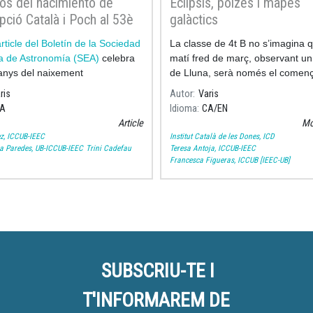
os del nacimiento de
Eclipsis, polzes i mapes
ció Català i Poch al 53è
galàctics
n de la Sociedad Española
rticle del Boletín de la Sociedad
La classe de 4t B no s’imagina 
ronomía
a de Astronomía (SEA)
celebra
matí fred de març, observant un 
anys del naixement
de Lluna, serà només el comen
d’un viatge fascinant.
ris
Autor
Varis
A
Idioma
CA
EN
Article
Mo
z, ICCUB-IEEC
Institut Català de les Dones, ICD
a Paredes, UB-ICCUB-IEEC
Trini Cadefau
Teresa Antoja, ICCUB-IEEC
Francesca Figueras, ICCUB [IEEC-UB]
SUBSCRIU-TE I
T'INFORMAREM DE