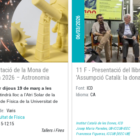
06/03/2026
tació de la Mona de
11 F - Presentació del llib
a 2026 – Astronomia
'Assumpció Català: la don
estimava les estrelles'
er
dijous 19 de març a les
Font
ICD
tindrà lloc a l’Atri Solar de la
Idioma
CA
 de Física de la Universitat de
a la presentació de la
de
Varis
ltat de Física
Institut Català de les Dones, ICD
15
12:15
Josep Maria Paredes, UB-ICCUB-IEEC
Tallers i Fires
Francesca Figueras, ICCUB [IEEC-UB]