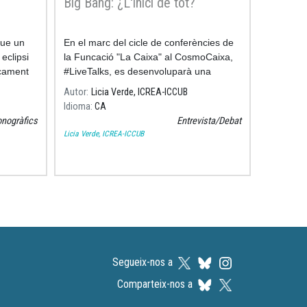
Big Bang: ¿L'inici de tot?
que un
En el marc del cicle de conferències de
eclipsi
la Funcació "La Caixa" al CosmoCaixa,
çament
#LiveTalks, es desenvoluparà una
conversa entre el físic Miquel Sureda i la
Autor
Licia Verde, ICREA-ICCUB
nostra investigadora Licia Verde, on ens
Idioma
CA
su
nogràfics
Entrevista/Debat
Licia Verde, ICREA-ICCUB
Segueix-nos a
Comparteix-nos a