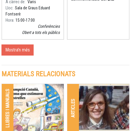
A càrrec de
Varis
Internacional de la Dona i
Lloc
Sala de Graus Eduard
la Nena en la Ciència
, el
Fontserè
Parc Astronòmic del Montsec
Hora
15:00
17:00
va estrenar el curtmetratge
Conferències
per a planetaris Assumpció
Obert a tots els públics
Català i la passió per
l’astronomia.
Mostra'n més
MATERIALS RELACIONATS
LLIBRES I MANUALS
ARTICLES