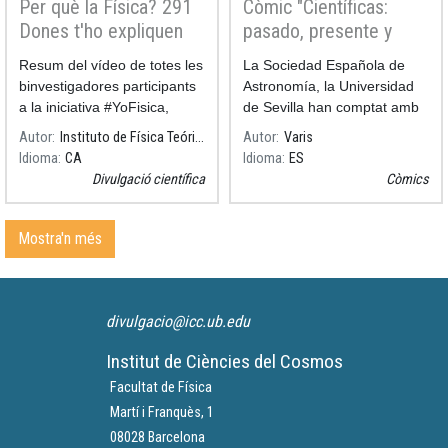
Per què la Física? 291
Còmic "Científicas:
Dones t'ho expliquen
pasado, presente y
futuro"
Resum del vídeo de totes les
La Sociedad Española de
binvestigadores participants
Astronomía, la Universidad
a la iniciativa #YoFisica,
de Sevilla han comptat amb
impulsada per l'Instituto de
la il·lustradora Raquel García
Autor
Instituto de Física Teórica IFT
Autor
Varis
Física Teórica IFT en motiu
per a versionar la seva obra
Idioma
CA
Idioma
ES
de la celebració del Dia
de teatre "Científicas:
Divulgació científica
Còmics
Internacional de la Dona i la
pasado, presente y futuro
Mostra'n més
divulgacio@icc.ub.edu
Institut de Ciències del Cosmos
Facultat de Física
Martí i Franquès, 1
08028 Barcelona