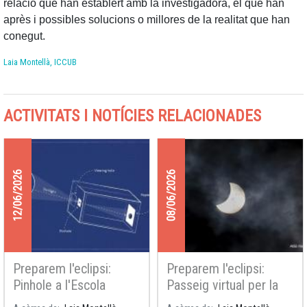
relació que han establert amb la investigadora, el que han
après i possibles solucions o millores de la realitat que han
conegut.
Laia Montellà, ICCUB
ACTIVITATS I NOTÍCIES RELACIONADES
12/06/2026
08/06/2026
Preparem l'eclipsi:
Preparem l'eclipsi:
Pinhole a l'Escola
Passeig virtual per la
Espígol
galàxia, pinhole i