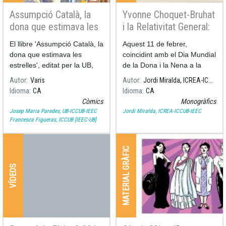
Assumpció Català, la
Yvonne Choquet-Bruhat
dona que estimava les
i la Relativitat General:
estrelles
La Fructificació de la
El llibre 'Assumpció Català, la
Aquest 11 de febrer,
Relació entre
dona que estimava les
coincidint amb el Dia Mundial
Matemàtiques i Física
estrelles', editat per la UB,
de la Dona i la Nena a la
escrit per Ramon Dilla (UB) i
Ciència, ens va deixar una
Autor
Varis
Autor
Jordi Miralda, ICREA-ICCUB-IEEC
il·lustrat per Pilarín Bayés,
gran científica i matemàtica:
Idioma
CA
Idioma
CA
recull els moments més
Yvonne Choquet-Bruhat.
Còmics
Monogràfics
significatius de la vida i la
Josep Maria Paredes, UB-ICCUB-IEEC
Jordi Miralda, ICREA-ICCUB-IEEC
Francesca Figueras, ICCUB [IEEC-UB]
MATERIAL GRÀFIC
VÍDEOS