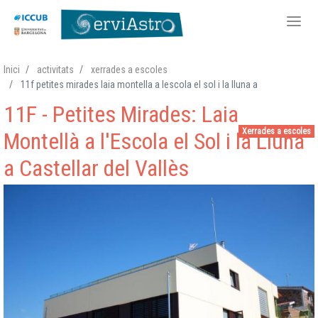
Vés
Inici
activitats
xerrades a escoles
al
11f petites mirades laia montella a lescola el sol i la lluna a
contingut
11F - Petites Mirades: Laia
Xerrades a escoles
Montellà a l'Escola el Sol i la Lluna
a Castellar del Vallès