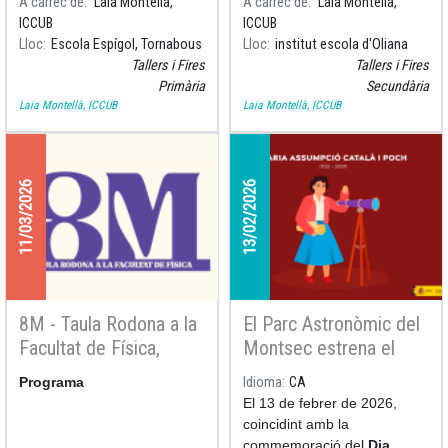
A càrrec de
Laia Montellà,
A càrrec de
Laia Montellà,
observació solar a
ICCUB
ICCUB
l'Institut Escola d'Oliana
Lloc
Escola Espígol, Tornabous
Lloc
institut escola d'Oliana
Tallers i Fires
Tallers i Fires
Primària
Secundària
Laia Montellà, ICCUB
Laia Montellà, ICCUB
11/03/2026
13/02/2026
8M - Taula Rodona a la
El Parc Astronòmic del
Facultat de Física,
Montsec estrena el
parlem de la carrera
curt per a planetaris
Programa
Idioma
CA
investigadora
Assumpció Català i la
El 13 de febrer de 2026,
passió per l’astronomia
coincidint amb la
commemoració del
Dia