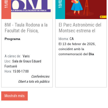
les pastisseries la mona de
ciència, una figura de
Pasqua amb què es vol
difondre la recerca i
despertar vocacions
8M - Taula Rodona a la
El Parc Astronòmic del
científiques entre els més
Facultat de Física,
Montsec estrena el
joves.
parlem de la carrera
curt per a planetaris
Programa
Idioma
CA
investigadora
Assumpció Català i la
El 13 de febrer de 2026,
passió per l’astronomia
coincidint amb la
commemoració del
Dia
A càrrec de
Varis
Internacional de la Dona i
Lloc
Sala de Graus Eduard
la Nena en la Ciència
, el
Fontserè
Parc Astronòmic del Montsec
Hora
15:00
17:00
va estrenar el curtmetratge
Conferències
per a planetaris Assumpció
Obert a tots els públics
Català i la passió per
l’astronomia.
Mostra'n més