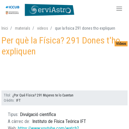
Vés
Inici
materials
videos
que la fisica 291 dones tho expliquen
al
Per què la Física? 291 Dones t'ho
contingut
Vídeos
expliquen
Títol
¿Por Qué Física? 291 Mujeres te lo Cuentan
Crèdits
IFT
Tipus
Divulgació científica
A càrrec de
Instituto de Física Teórica IFT
Web
https://www.youtube.com/watch?