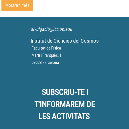
crear i divulgar rols i models
Mostra'n més
femenins,
divulgacio@icc.ub.edu
Institut de Ciències del Cosmos
Facultat de Física
Martí i Franquès, 1
08028 Barcelona
SUBSCRIU-TE I
T'INFORMAREM DE
LES ACTIVITATS