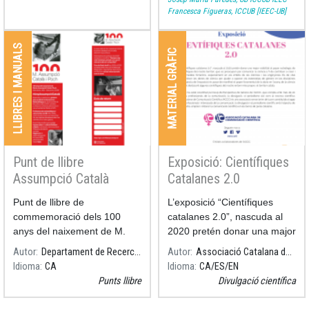
Francesca Figueras, ICCUB [IEEC-UB]
LLIBRES I MANUALS
MATERIAL GRÀFIC
Punt de llibre
Exposició: Científiques
Assumpció Català
Catalanes 2.0
Punt de llibre de
L’exposició “Científiques
commemoració dels 100
catalanes 2.0”, nascuda al
anys del naixement de M.
2020 pretén donar una major
visibilitat al paper estratègic
Autor
Departament de Recerca i Universitats
Autor
Associació Catalana de Comunicació Científica
de les dones científiques del
Idioma
CA
Idioma
CA
ES
EN
nostre territori, que es
Punts llibre
Divulgació científica
preocupen per comunicar la
ciència a fi de contribuir a