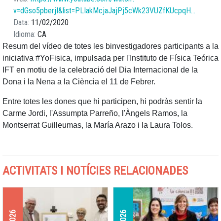
v=dGso5pberjI&list=PLIakMcjaJajPj5cWk23VUZfKUcpqH…
Data
11/02/2020
Idioma
CA
Resum del vídeo de totes les binvestigadores participants a la
iniciativa #YoFisica, impulsada per l'Instituto de Física Teórica
IFT en motiu de la celebració del Dia Internacional de la
Dona i la Nena a la Ciència el 11 de Febrer.
Entre totes les dones que hi participen, hi podràs sentir la
Carme Jordi, l'Assumpta Parreño, l'Àngels Ramos, la
Montserrat Guilleumas, la María Arazo i la Laura Tolos.
ACTIVITATS I NOTÍCIES RELACIONADES