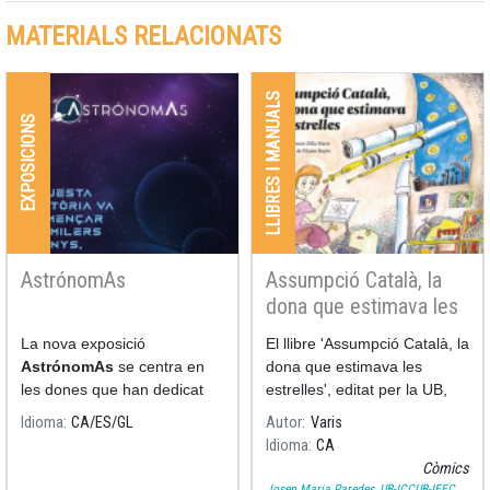
MATERIALS RELACIONATS
LLIBRES I MANUALS
EXPOSICIONS
AstrónomAs
Assumpció Català, la
dona que estimava les
estrelles
La nova exposició
El llibre 'Assumpció Català, la
AstrónomAs
se centra en
dona que estimava les
les dones que han dedicat
estrelles', editat per la UB,
les seves nits i els seus dies
escrit per Ramon Dilla (UB) i
Idioma
CA
ES
GL
Autor
Varis
a l'estudi de l'astronomia.
il·lustrat per Pilarín Bayés,
Idioma
CA
recull els moments més
Còmics
significatius de la vida i la
Josep Maria Paredes, UB-ICCUB-IEEC