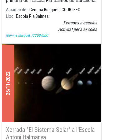
primària de l'Escola Pia Balmes de Barcelona
per a parlar sobre la formació del Sol i el siste
A càrrec de
Gemma Busquet, ICCUB-IEEC
Lloc
Escola Pia Balmes
Xerrades a escoles
Activitat per a escoles
Gemma Busquet, ICCUB-IEEC
25/11/2022
Xerrada "El Sistema Solar" a l'Escola
Antoni Balmanya