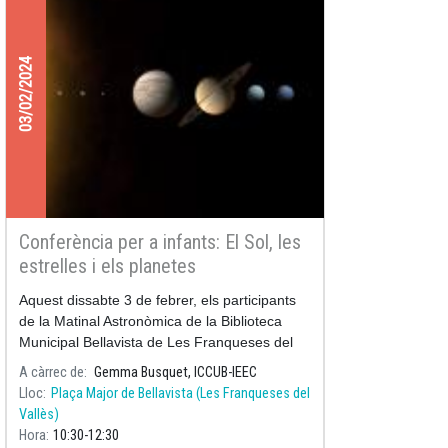
03/02/2024
Conferència per a infants: El Sol, les
estrelles i els planetes
Aquest dissabte 3 de febrer, els participants
de la Matinal Astronòmica de la Biblioteca
Municipal Bellavista de Les Franqueses del
Vallès rebran a la investigadora de l'ICCUB-
A càrrec de
Gemma Busquet, ICCUB-IEEC
IEEC, Gemma Busquet.
Lloc
Plaça Major de Bellavista (Les Franqueses del
Vallès)
Hora
10:30
12:30