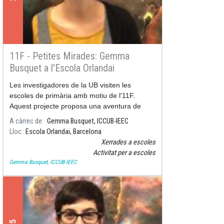
11F - Petites Mirades: Gemma
Busquet a l'Escola Orlandai
Les investigadores de la UB visiten les
escoles de primària amb motiu de l'11F.
Aquest projecte proposa una aventura de
descoberta de la ciència sota el guiatge d'una
A càrrec de
Gemma Busquet, ICCUB-IEEC
investigadora de la UB.
Lloc
Escola Orlandai, Barcelona
Xerrades a escoles
Activitat per a escoles
Gemma Busquet, ICCUB-IEEC