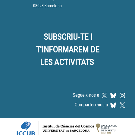
08028 Barcelona
SUBSCRIU-TE I
T'INFORMAREM DE
LES ACTIVITATS
Segueix-nos a
Comparteix-nos a
Logos footer