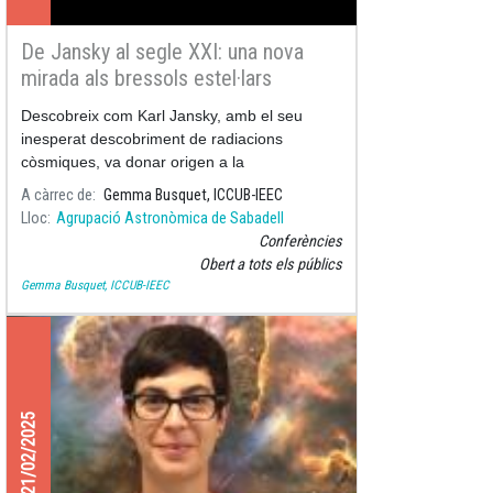
De Jansky al segle XXI: una nova
mirada als bressols estel·lars
Descobreix com Karl Jansky, amb el seu
inesperat descobriment de radiacions
còsmiques, va donar origen a la
radioastronomia, una nova finestra per
A càrrec de
Gemma Busquet, ICCUB-IEEC
observar l’univers.
Lloc
Agrupació Astronòmica de Sabadell
Conferències
Obert a tots els públics
Gemma Busquet, ICCUB-IEEC
21/02/2025