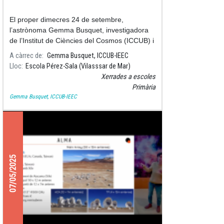
El proper dimecres 24 de setembre,
l’astrònoma Gemma Busquet, investigadora
de l’Institut de Ciències del Cosmos (ICCUB) i
de l’Institut d’Estudis Espacials de Catalunya
A càrrec de
Gemma Busquet, ICCUB-IEEC
(IEEC), visitarà l’escola P
Lloc
Escola Pérez-Sala (Vilasssar de Mar)
Xerrades a escoles
Primària
Gemma Busquet, ICCUB-IEEC
07/05/2025