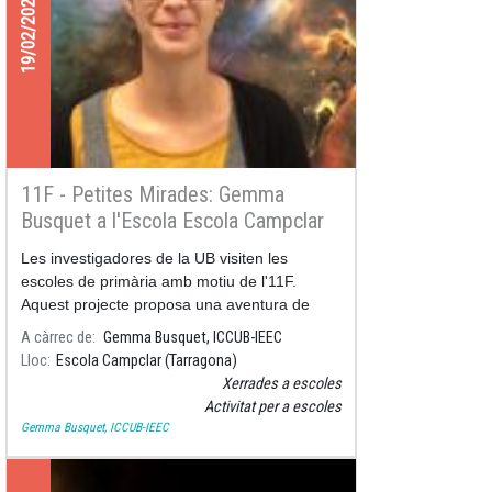
19/02/2025
11F - Petites Mirades: Gemma
Busquet a l'Escola Escola Campclar
Les investigadores de la UB visiten les
escoles de primària amb motiu de l'11F.
Aquest projecte proposa una aventura de
descoberta de la ciència sota el guiatge d'una
A càrrec de
Gemma Busquet, ICCUB-IEEC
investigadora de la UB.
Lloc
Escola Campclar (Tarragona)
Xerrades a escoles
Activitat per a escoles
Gemma Busquet, ICCUB-IEEC