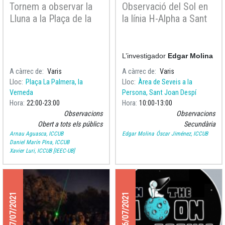
Tornem a observar la
Observació del Sol en
Lluna a la Plaça de la
la línia H-Alpha a Sant
Palmera
Joan Despí per la
Setmana de la Ciència
2021
L’investigador
Edgar Molina
i l
A càrrec de
Varis
A càrrec de
Varis
Lloc
Plaça La Palmera, la
Lloc
Àrea de Seveis a la
Verneda
Persona, Sant Joan Despí
Hora
22:00
23:00
Hora
10:00
13:00
Observacions
Observacions
Obert a tots els públics
Secundària
Arnau Aguasca, ICCUB
Edgar Molina
Óscar Jiménez, ICCUB
Daniel Marín Pina, ICCUB
Xavier Luri, ICCUB [IEEC-UB]
17/07/2021
16/07/2021