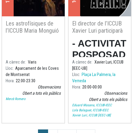
Les astrofísiques de
El director de l’ICCUB
l’ICCUB Maria Monguió
Xavier Luri participarà
i Mercè Romero-
en l’observació
- ACTIVITAT
Gómez participen en
astronòmica de la lluna
l’activitat Astronomia
del projecte mundial On
POSPOSAD
als peus de Montserrat
the Moon Again
A càrrec de
Varis
A càrrec de
Xavier Luri, ICCUB
A DEGUT A
Lloc
Aparcament de les Coves
[IEEC-UB]
RESTRICCI
de Montserrat
Lloc
Plaça La Palmera, la
Hora
22:00
23:30
Verneda
ONS
Observacions
Hora
20:00
00:00
Obert a tots els públics
Observacions
COVID!!
Mercè Romero
Obert a tots els públics
Eduard Masana, ICCUB-IEEC
Lola Balaguer, ICCUB-IEEC
Xavier Luri, ICCUB [IEEC-UB]