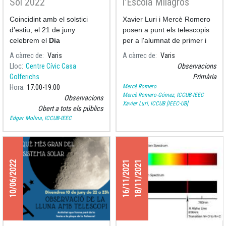
Sol 2022
l'Escola Milagros
Consarnau
Coincidint amb el solstici
Xavier Luri i Mercè Romero
d’estiu, el 21 de juny
posen a punt els telescopis
celebrem el
Dia
per a l'alumnat de primer i
Internacional del Sol
per
segon de primària de
A càrrec de
Varis
A càrrec de
Varis
reivindicar la importància de
l'Escola Milagros Consarnau
Lloc
Centre Cívic Casa
Observacions
l’astre rei en les nostres
que avui han tingut
Golferichs
Primària
vides.
l'oportunitat de veure taques
Mercè Romero
Hora
17:00
19:00
i flamarades so
Mercè Romero-Gómez, ICCUB-IEEC
Observacions
Xavier Luri, ICCUB [IEEC-UB]
Obert a tots els públics
Edgar Molina, ICCUB-IEEC
10/06/2022
16/11/2021
18/11/2021