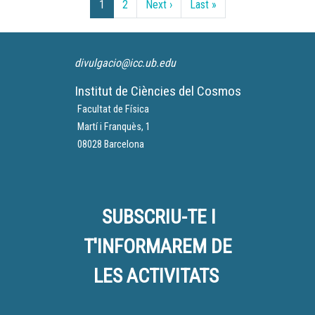
Paginació
Pàgina següent
Última pàgina
1
2
Next ›
Last »
divulgacio@icc.ub.edu
Institut de Ciències del Cosmos
Facultat de Física
Martí i Franquès, 1
08028 Barcelona
SUBSCRIU-TE I
T'INFORMAREM DE
LES ACTIVITATS