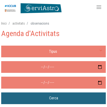
Vés
Inici
activitats
observacions
al
Agenda d'Activitats
contingut
Tipus d'activitat
Després de
Fins a