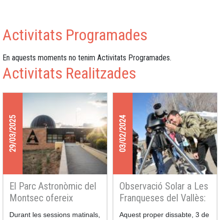
Activitats Programades
En aquests moments no tenim Activitats Programades.
Activitats Realitzades
29/03/2025
03/02/2024
El Parc Astronòmic del
Observació Solar a Les
Montsec ofereix
Franqueses del Vallès:
sessions especials
Un Viatge al Cor del
Durant les sessions matinals,
Aquest proper dissabte, 3 de