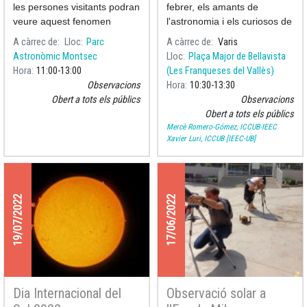
aquest dissabte per
Nostre Sistema Solar
les persones visitants podran
febrer, els amants de
observar el primer
veure aquest fenomen
l'astronomia i els curiosos de
eclipsi de Sol de l’any
astronòmic amb telescopis i
totes les edats tenen una
A càrrec de
Lloc
Parc
A càrrec de
Varis
rebre explicacions detallades
oportunitat única: una
Astronòmic Montsec
Lloc
Plaça Major de Bellavista
També s’habilitarà un punt
observació solar emocionant
Hora
11:00
13:00
(Les Franqueses del Vallès)
d’observació a l’estació de
que revelarà detalls
Observacions
Hora
10:30
13:30
muntanya de Vall de Núria
fascinants de la
Obert a tots els públics
Observacions
Aquest eclipsi és el preludi
Obert a tots els públics
de tres eclipsis solars
Mercè Romero-Gómez, ICCUB-IEEC
consecutius que tindran lloc
Xavier Luri, ICCUB [IEEC-UB]
a la Península Ibèrica els
anys 2026, 2027 i 2028
19/07/2022
17/06/2022
Dia Internacional del
Observació solar a