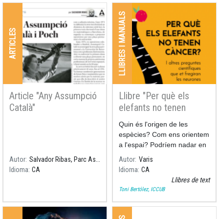
LLIBRES I MANUALS
ARTICLES
Article "Any Assumpció
Llibre "Per què els
Català"
elefants no tenen
càncer"
Quin és l'origen de les
espècies? Com ens orientem
a l'espai? Podríem nadar en
una piscina de mel? Per què
Autor
Salvador Ribas, Parc Astronòmic del Montsec
Autor
Varis
el càncer no afecta igual a
Idioma
CA
Idioma
CA
totes les espècies?
Llibres de text
Toni Bertólez, ICCUB