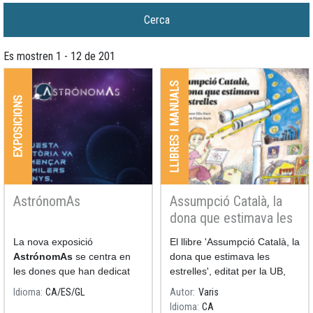
Es mostren 1 - 12 de 201
LLIBRES I MANUALS
EXPOSICIONS
AstrónomAs
Assumpció Català, la
dona que estimava les
estrelles
La nova exposició
El llibre 'Assumpció Català, la
AstrónomAs
se centra en
dona que estimava les
les dones que han dedicat
estrelles', editat per la UB,
les seves nits i els seus dies
escrit per Ramon Dilla (UB) i
Idioma
CA
ES
GL
Autor
Varis
a l'estudi de l'astronomia.
il·lustrat per Pilarín Bayés,
Idioma
CA