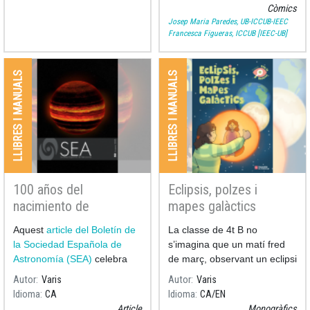
recull els moments més
Còmics
significatius de la vida i la
Josep Maria Paredes, UB-ICCUB-IEEC
Francesca Figueras, ICCUB [IEEC-UB]
LLIBRES I MANUALS
LLIBRES I MANUALS
100 años del
Eclipsis, polzes i
nacimiento de
mapes galàctics
Assumpció Català i
Aquest
article del Boletín de
La classe de 4t B no
Poch al 53è Boletín de
la Sociedad Española de
s’imagina que un matí fred
la Sociedad Española
Astronomía (SEA)
celebra
de març, observant un eclipsi
de Astronomía
els 100 anys del naixement
de Lluna, serà només el
Autor
Varis
Autor
Varis
començament d’un viatge
Idioma
CA
Idioma
CA
EN
fascinant.
Article
Monogràfics