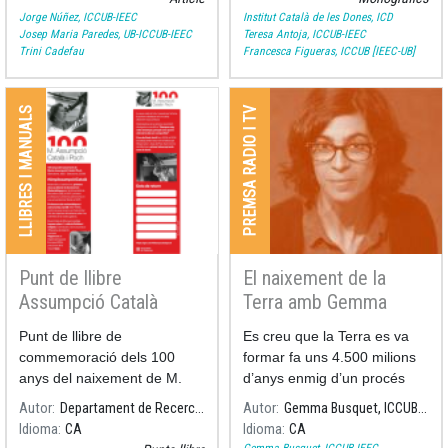
Jorge Núñez, ICCUB-IEEC
Institut Català de les Dones, ICD
Josep Maria Paredes, UB-ICCUB-IEEC
Teresa Antoja, ICCUB-IEEC
Trini Cadefau
Francesca Figueras, ICCUB [IEEC-UB]
LLIBRES I MANUALS
PREMSA RADIO I TV
Punt de llibre
El naixement de la
Assumpció Català
Terra amb Gemma
Busquet
Punt de llibre de
Es creu que la Terra es va
commemoració dels 100
formar fa uns 4.500 milions
anys del naixement de M.
d’anys enmig d’un procés
llarg i violent, marcat per
Autor
Departament de Recerca i Universitats
Autor
Gemma Busquet, ICCUB-IEEC
col·lisions i transformacions
Idioma
CA
Idioma
CA
extremes.
Gemma Busquet, ICCUB-IEEC