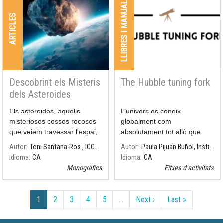
LLIBRES I MANUALS
ARTICLES
Descobrint els Misteris
The Hubble tuning fork
dels Asteroides
Els asteroides, aquells
L’univers es coneix
misteriosos cossos rocosos
globalment com
que veiem travessar l'espai,
absolutament tot allò que
continuen fascinant els
existeix, des dels objectes
Autor
Toni Santana-Ros , ICCUB-UA
Autor
Paula Pijuan Buñol, Institut Guindàvols
científics amb els seus
més petits fins a galàxies
Idioma
CA
Idioma
CA
secrets. Però, com es
senceres, nebuloses o tots
Monogràfics
Fitxes d'activitats
formen aquests objectes
aquests elements gegants
celestes?
que
Paginació
Pàgina següent
Última pàgi
1
2
3
4
5
…
Next ›
Last »