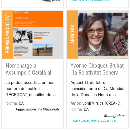
Punts llibre
PREMSA RADIO I TV
ARTICLES
Homenatge a
Yvonne Choquet-Bruhat
Assumpció Català al
i la Relativitat General:
butlletí RECERCAT
La Fructificació de la
Ja podeu accedir a un nou
Aquest 11 de febrer,
Relació entre
número del butlletí
coincidint amb el Dia Mundial
Matemàtiques i Física
RECERCAT, el butlletí de la
de la Dona i la Nena a la
recerca a Catalunya, aquest
Ciència, ens va deixar una
Idioma
CA
Autor
Jordi Miralda, ICREA-ICCUB-IEEC
mes dedicat a commemorar
gran científica i matemàtica:
Publicacions institucionals
Idioma
CA
els 100 anys del naixement
Yvonne Choquet-Bruhat.
Monogràfics
d'Assumpció Català i Poch
Jordi Miralda, ICREA-ICCUB-IEEC
(Barcelona, 1925–