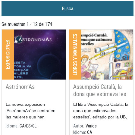
Se muestran 1 - 12 de 174
LIBROS Y MANUALES
EXPOSICIONES
AstrónomAs
Assumpció Català, la
dona que estimava les
estrelles
La nueva exposición
El libro 'Assumpció Català, la
‘AstrónomAs’ se centra en
dona que estimava les
las mujeres que han
estrelles', editado por la UB,
dedicado sus noches y sus
escrito por Ramon Dilla (UB)
Idioma
CA
ES
GL
Autor
Varios
días al estudio de la
e ilustrado por Pilarín Bayés,
Idioma
CA