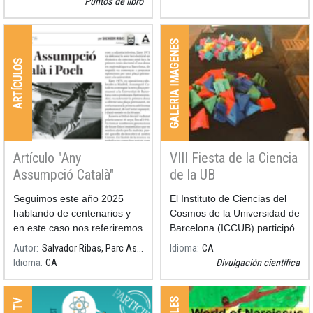
Puntos de libro
doctorado en Matemáticas
del nacimiento de Assumpció
por la Universidad de Bar
Català i Poch (Barcelon
GALERIA IMAGENES
ARTÍCULOS
Artículo "Any
VIII Fiesta de la Ciencia
Assumpció Català"
de la UB
Seguimos este año 2025
El Instituto de Ciencias del
hablando de centenarios y
Cosmos de la Universidad de
en este caso nos referiremos
Barcelona (ICCUB) participó
al de una gran astrónoma
a la
VIII Fiesta de la Ciencia
Autor
Salvador Ribas, Parc Astronòmic del Montsec
Idioma
CA
catalana.
de la
Idioma
CA
Divulgación científica