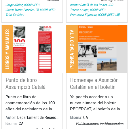
Jorge Núñez, ICCUB-IEEC
Institut Català de les Dones, ICD
Josep Maria Paredes, UB-ICCUB-IEEC
Teresa Antoja, ICCUB-IEEC
Trini Cadefau
Francesca Figueras, ICCUB [IEEC-UB]
LIBROS Y MANUALES
PRENSA RADIO Y TV
Punto de libro
Homenaje a Asunción
Assumpció Català
Catalán en el boletín
RECERCAT
Punto de libro de
Ya podéis acceder a un
conmemoración de los 100
nuevo número del boletín
años del nacimiento de la
RECERCAT, el boletín de la
M.Asumpción Català i Poch,
investigación en Cataluña,
Autor
Departament de Recerca i Universitats
Idioma
CA
matemática, astrónoma,
este mes dedicado a
Idioma
CA
Publicaciones institucionales
primera mujer en obtener el
conmemorar los 100 años