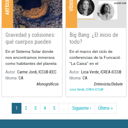
ARTÍCULOS
VÍDEOS
Gravedad y colisiones:
Big Bang: ¿El inicio de
qué cuerpos pueden
todo?
chocar con nosotros?
En el Sistema Solar donde
En el marco del ciclo de
nos encontramos inmersos
conferencias de la Funcació
como habitantes del planeta
"La Caixa" en el
Tierra, no nos encontramos
CosmoCaixa, #LiveTalks, se
Autor
Carme Jordi, ICCUB-IEEC
Autor
Licia Verde, ICREA-ICCUB
solos. No sólo están los otros
desarrollará una
Idioma
CA
Idioma
CA
planetas y los satélites, sino
Monográficos
Entrevista/Debate
que también encontramos
Licia Verde, ICREA-ICCUB
asteroides, cometas y
millones de partículas de
Paginación
polvo, cada uno siguiendo su
Siguiente página
Última p
1
2
3
4
5
…
Siguiente ›
Último »
camino alrededor del Sol.