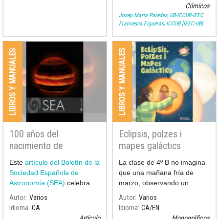
astronomía.
recoge los momentos más
Cómicos
significativos de la vida y l
Josep Maria Paredes, UB-ICCUB-IEEC
Francesca Figueras, ICCUB [IEEC-UB]
LIBROS Y MANUALES
LIBROS Y MANUALES
100 años del
Eclipsis, polzes i
nacimiento de
mapes galàctics
Assumpció Català y
Este
artículo del Boletín de la
La clase de 4º B no imagina
Poch en el Boletín 53
Sociedad Española de
que una mañana fría de
de la Sociedad
Astronomía (SEA)
celebra
marzo, observando un
Española de
los 100 años del nacimiento
eclipse de Luna, será sólo el
Autor
Varios
Autor
Varios
Astronomía
comienzo de un viaje
Idioma
CA
Idioma
CA
EN
fascinante.
Artículo
Monográficos