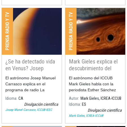
PRENSA RADIO Y TV
PRENSA RADIO Y TV
¿Se ha detectado vida
Mark Gieles explica el
en Venus? Josep
descubrimiento del
Manel Carrasco en
agujero más masivo
El astrónomo Josep Manuel
El astrónomo del ICCUB
Ràdio Sant Boi
jamás detectado
Carrasco explica en el
Mark Gieles habla con la
programa de radio La
periodista Esther Sánchez
República Santboiana de
sobre la reciente
Idioma
CA
Autor
Mark Gieles, ICREA-ICCUB
Radio Sant Boi, la detección
observación del agujero
Divulgación científica
Idioma
ES
de fosfina en la atmósfera de
negro más masivo jamás
Josep Manel Carrasco, ICCUB-IEEC
Divulgación científica
Venus.
detectado con ondas
Mark Gieles, ICREA-ICCUB
gravitacionales.