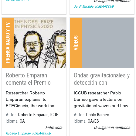
Héctor Gil, ICCUB
Divulgación científica
Jordi Miralda, ICREA-ICCUB
PRENSA RADIO Y TV
VÍDEOS
Roberto Emparan
Ondas gravitacionales y
comenta el Premio
detección con
Nobel en Física 2020
interferómetro láser
Researcher Roberto
ICCUB researcher Pablo
Emparan explains, to
Barneo gave a lecture on
EFECiencia, the work that
gravitational waves and how
has led to the 2020 Nobel
they are detected with laser
Autor
Roberto Emparan, ICREA-ICCUB
Autor
Pablo Barneo
Prize in Physics.
interferometers.
Idioma
CA
Idioma
CA
ES
Entrevista
Divulgación científica
Roberto Emparan, ICREA-ICCUB