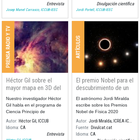
descubrimiento de ondas
Entrevista
Divulgación científica
gravitacionales.
Josep Manel Carrasco, ICCUB-IEEC
Jordi Portell, ICCUB-IEEC
PRENSA RADIO Y TV
ARTÍCULOS
Héctor Gil sobre el
El premio Nobel para el
mayor mapa en 3D del
descubrimiento de un
Universo
gran agujero en el
Nuestro investigador Héctor
El astrónomo Jordi Miralda
centro de la Via Láctea
Gil habla en el programa de
escribe sobre los Premios
Ciencia Principio de
Nobel de Física 2020
incertidumbre de canal
Autor
Héctor Gil, ICCUB
Autor
Jordi Miralda, ICREA-ICCUB
extremadura radio sobre el
Idioma
CA
Fuente
Divulcat.cat
mayor mapa en 3D del
Entrevista
Idioma
CA
Universo.