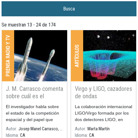
Se muestran 13 - 24 de 174
PRENSA RADIO Y TV
ARTÍCULOS
J. M. Carrasco comenta
Virgo y LIGO, cazadores
sobre cuál es el
de ondas
horizonte de la ESA en
gravitacionales
El investigador habla sobre
La colaboración internacional
la investigación
el estado de la competición
LIGO/Virgo formada por los
espacial
espacial y del papel que
dos detectores LIGO, en
tiene
Estados Unidos, y Virgo, en
Autor
Josep Manel Carrasco, ICCUB-IEEC
Autor
Marta Martín
Europa, lidera la detección y
Idioma
CA
Idioma
CA