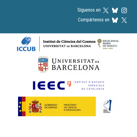
Síguenos en
Compártenos en
Logos footer