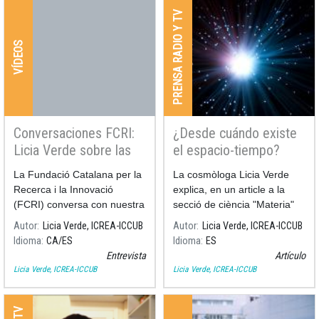
PRENSA RADIO Y TV
VÍDEOS
Conversaciones FCRI:
¿Desde cuándo existe
Licia Verde sobre las
el espacio-tiempo?
ondas gravitacionales
La Fundació Catalana per la
La cosmòloga Licia Verde
Recerca i la Innovació
explica, en un article a la
(FCRI) conversa con nuestra
secció de ciència "Materia"
cosmóloga Licia Verde
del diari El País, què és i des
Autor
Licia Verde, ICREA-ICCUB
Autor
Licia Verde, ICREA-ICCUB
sobre la fuente de ondas
de quan existeix l'espai-
Idioma
CA
ES
Idioma
ES
gravitacionales más potente
temps.
Entrevista
Artículo
que se ha descubierto.
Licia Verde, ICREA-ICCUB
Licia Verde, ICREA-ICCUB