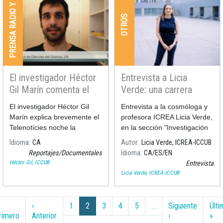
PRENSA RADIO Y TV
OTROS
El investigador Héctor
Entrevista a Licia
Gil Marín comenta el
Verde: una carrera
primer mapa en 3D del
reconocida en
El investigador Héctor Gil
Entrevista a la cosmóloga y
Universo
cosmología de
Marín explica brevemente el
profesora ICREA Licia Verde,
precisión
Telenotícies noche la
en la sección "Investigación
reciente publicación del
en la UB" en la nueva página
Idioma
CA
Autor
Licia Verde, ICREA-ICCUB
primer mapa en 3D del
web de la Universidad de
Reportajes/Documentales
Idioma
CA
ES
EN
Universo
Barcelona
Héctor Gil, ICCUB
Entrevista
Licia Verde, ICREA-ICCUB
Paginación
‹
1
2
3
4
5
…
Siguiente
Últi
Primera página
Página anterior
Siguiente página
Últ
rimero
Anterior
›
»